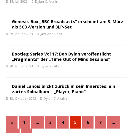
14. Juli 2023
Dylan C. Akalin
Genesis-Box „BBC Broadcasts“ erscheint am 3. März
als 5CD-Version und 3LP-Set
29. Januar 2023
Jazz and Rock
Bootleg Series Vol 17: Bob Dylan veröffentlicht
„Fragments“ der „Time Out of Mind Sessions“
28. Januar 2023
Dylan C. Akalin
Daniel Lanois blickt zurück in sein Innerstes: ein
zartes Soloalbum – „Player, Piano“
18. Oktober 2022
Dylan C. Akalin
«
1
…
3
4
5
6
7
…