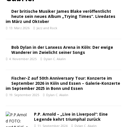
Der britische Musiker James Blake veröffentlicht
heute sein neues Album „Trying Times“. Livedates
im März und Oktober
13. März 2026
Jazz and Rock
Bob Dylan in der Lanxess Arena in Köln: Der ewige
Wanderer im Zwielicht seiner Songs
4. November 2025
Dylan C. Akalin
Fischer-Z auf 50th Anniversary Tour: Konzerte im
September 2026 in Köln und Essen – Galerie-Konzerte
im September 2025 in Bonn und Essen
19. September 2025
Dylan C. Akalin
P.P. Arnold – „Live in Liverpool“: Eine
Legende kehrt triumphal zurück
11. September 2024
Dylan C. Akalin