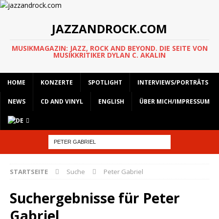
JAZZANDROCK.COM
MUSIKMAGAZIN: JAZZ, ROCK AND BEYOND. DIE SEITE VON
MUSIKKRITIKER DYLAN C. AKALIN
HOME
KONZERTE
SPOTLIGHT
INTERVIEWS/PORTRÄTS
NEWS
CD AND VINYL
ENGLISH
ÜBER MICH/IMPRESSUM
STARTSEITE
Suche
Peter Gabriel
Suchergebnisse für
Peter
Gabriel