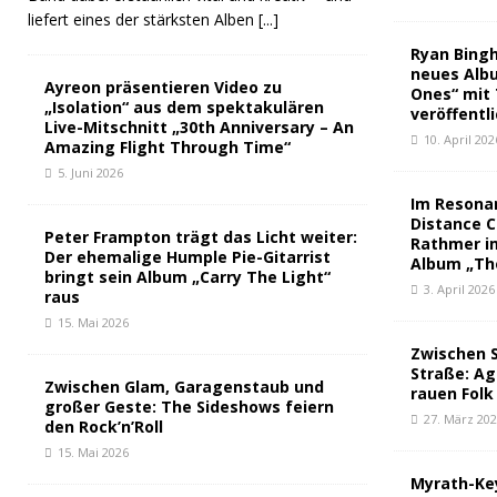
liefert eines der stärksten Alben
[...]
Ryan Bingh
neues Albu
Ayreon präsentieren Video zu
Ones“ mit
„Isolation“ aus dem spektakulären
veröffentl
Live-Mitschnitt „30th Anniversary – An
10. April 202
Amazing Flight Through Time“
5. Juni 2026
Im Resona
Distance 
Peter Frampton trägt das Licht weiter:
Rathmer i
Der ehemalige Humple Pie-Gitarrist
Album „Th
bringt sein Album „Carry The Light“
3. April 2026
raus
15. Mai 2026
Zwischen 
Straße: Ag
Zwischen Glam, Garagenstaub und
rauen Folk
großer Geste: The Sideshows feiern
27. März 20
den Rock’n’Roll
15. Mai 2026
Myrath-Key