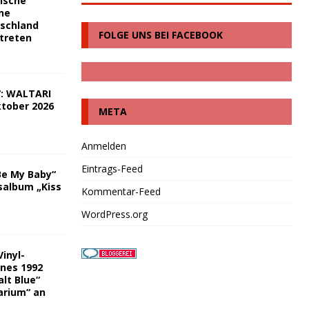
tische
ine
schland
FOLGE UNS BEI FACEBOOK
ftreten
“: WALTARI
tober 2026
META
Anmelden
Eintrags-Feed
Be My Baby“
album „Kiss
Kommentar-Feed
WordPress.org
Vinyl-
ines 1992
lt Blue“
arium“ an