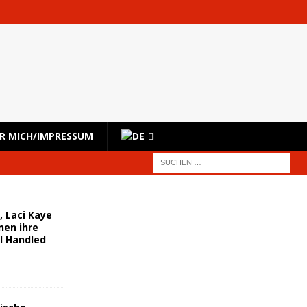
ihre
R MICH/IMPRESSUM
e sofortige
, Laci Kaye
nen ihre
l Handled