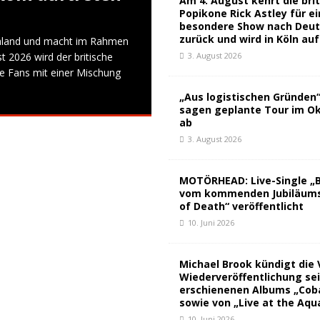
Am 4. August kehrt die bri
Popikone Rick Astley für e
besondere Show nach Deut
zurück und wird in Köln au
hland und macht im Rahmen
 2026 wird der britische
3. August 2026
e Fans mit einer Mischung
„Aus logistischen Gründen
sagen geplante Tour im Ok
ab
3. August 2026
MOTÖRHEAD: Live-Single „
vom kommenden Jubiläums
of Death“ veröffentlicht
10. Juni 2026
Michael Brook kündigt die 
Wiederveröffentlichung se
erschienenen Albums „Coba
sowie von „Live at the Aqu
10. Juni 2026