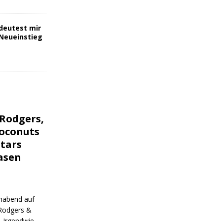
edeutest mir
Neueinstieg
 Rodgers,
Coconuts
tars
asen
chabend auf
Rodgers &
. Irgendwie