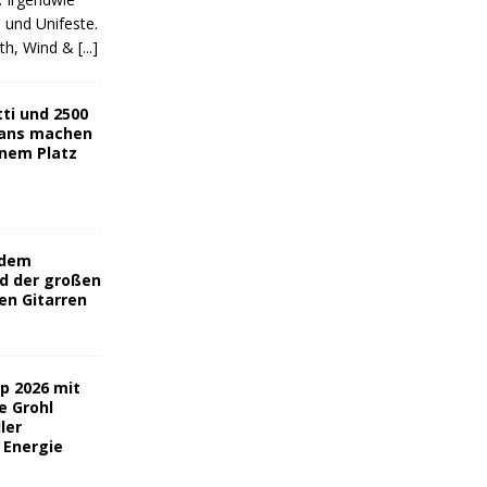
n und Unifeste.
rth, Wind &
[...]
tti und 2500
Fans machen
inem Platz
f dem
d der großen
n Gitarren
p 2026 mit
e Grohl
ler
 Energie