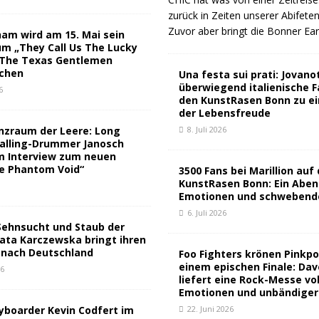
zurück in Zeiten unserer Abifete
Zuvor aber bringt die Bonner Ea
am wird am 15. Mai sein
m „They Call Us The Lucky
 The Texas Gentlemen
ichen
Una festa sui prati: Jovano
überwiegend italienische 
6
den KunstRasen Bonn zu e
der Lebensfreude
nzraum der Leere: Long
8. Juli 2026
Calling-Drummer Janosch
m Interview zum neuen
e Phantom Void“
3500 Fans bei Marillion au
KunstRasen Bonn: Ein Aben
Emotionen und schwebende
6. Juli 2026
Sehnsucht und Staub der
ata Karczewska bringt ihren
 nach Deutschland
Foo Fighters krönen Pinkpo
einem epischen Finale: Dav
26
liefert eine Rock-Messe vol
Emotionen und unbändiger
boarder Kevin Codfert im
22. Juni 2026