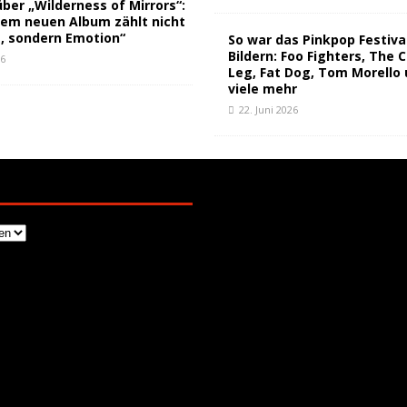
über „Wilderness of Mirrors“:
rem neuen Album zählt nicht
t, sondern Emotion“
So war das Pinkpop Festival
Bildern: Foo Fighters, The 
26
Leg, Fat Dog, Tom Morello
viele mehr
22. Juni 2026