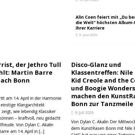
Alin Coen feiert mit „Du b
die Welt“ höchsten Album-
ihrer Karriere
9. Juni 2026
rist, der Jethro Tull
Disco-Glanz und
hlt: Martin Barre
Klassentreffen: Nile
ach Bonn
Kid Creole and the 
und Boogie Wonders
machen den KunstR
ritt am 14. April in der Harmonie
Bonn zur Tanzmeile
einstige Klangarchitekt
 zeigt, wie lebendig Klassiker
9. Juli 2026
können – kraftvoll, neu gedacht
Von Dylan C. Akalin Der Mittwo
elfreude. Von Dylan C. Akalin
dem KunstRasen Bonn mit Nile 
arre am 14. April in
[...]
CHIC hat was von einer Zeitreise