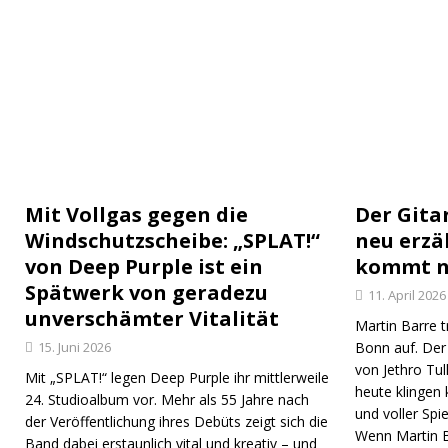
Mit Vollgas gegen die
Der Gitar
Windschutzscheibe: „SPLAT!“
neu erzä
von Deep Purple ist ein
kommt n
Spätwerk von geradezu
11. April 2026
unverschämter Vitalität
Martin Barre t
15. Juni 2026
Bonn auf. Der 
von Jethro Tull
Mit „SPLAT!“ legen Deep Purple ihr mittlerweile
heute klingen 
24. Studioalbum vor. Mehr als 55 Jahre nach
und voller Spi
der Veröffentlichung ihres Debüts zeigt sich die
Wenn Martin B
Band dabei erstaunlich vital und kreativ – und