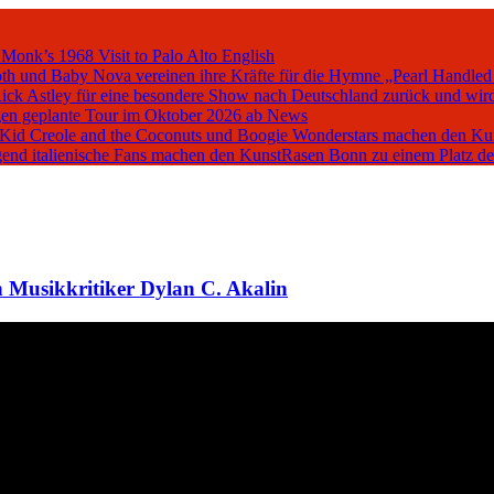
 Monk’s 1968 Visit to Palo Alto
English
oth und Baby Nova vereinen ihre Kräfte für die Hymne „Pearl Handled
Rick Astley für eine besondere Show nach Deutschland zurück und wird
en geplante Tour im Oktober 2026 ab
News
, Kid Creole and the Coconuts und Boogie Wonderstars machen den K
iegend italienische Fans machen den KunstRasen Bonn zu einem Platz d
 Musikkritiker Dylan C. Akalin