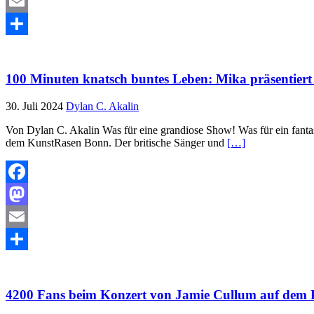
Mastodon
Email
Teilen
100 Minuten knatsch buntes Leben: Mika präsentier
30. Juli 2024
Dylan C. Akalin
Von Dylan C. Akalin Was für eine grandiose Show! Was für ein fanta
dem KunstRasen Bonn. Der britische Sänger und
[…]
Facebook
Mastodon
Email
Teilen
4200 Fans beim Konzert von Jamie Cullum auf dem