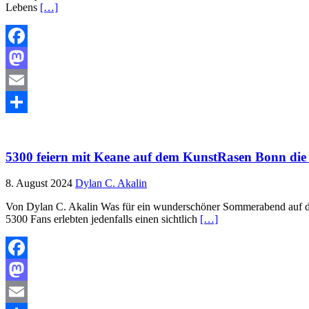
Lebens
[…]
Facebook
Mastodon
Email
Teilen
5300 feiern mit Keane auf dem KunstRasen Bonn die Z
8. August 2024
Dylan C. Akalin
Von Dylan C. Akalin Was für ein wunderschöner Sommerabend auf de
5300 Fans erlebten jedenfalls einen sichtlich
[…]
Facebook
Mastodon