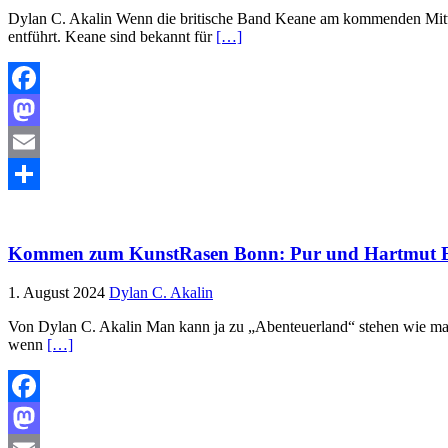
Dylan C. Akalin Wenn die britische Band Keane am kommenden Mittw
entführt. Keane sind bekannt für
[…]
Facebook
Mastodon
Email
Teilen
Kommen zum KunstRasen Bonn: Pur und Hartmut Eng
1. August 2024
Dylan C. Akalin
Von Dylan C. Akalin Man kann ja zu „Abenteuerland“ stehen wie man 
wenn
[…]
Facebook