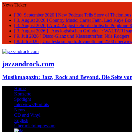
News Ticker
[ 30. September 2020 ]
New Podcast Tells Story of Thelonious
[ 3. August 2026 ]
Country Music: Carter Faith, Laci Kaye Bo
[ 3. August 2026 ]
Am 4. August kehrt die britische Popikone 
[ 3. August 2026 ]
„Aus logistischen Gründen“: WALTARI sag
[ 9. Juli 2026 ]
Disco-Glanz und Klassentreffen: Nile Rodgers
[ 8. Juli 2026 ]
Una festa sui prati: Jovanotti und 2500 überw
jazzandrock.com
Musikmagazin: Jazz, Rock and Beyond. Die Seite von
Home
Konzerte
Spotlight
Interviews/Porträts
News
CD and Vinyl
English
Über mich/Impressum