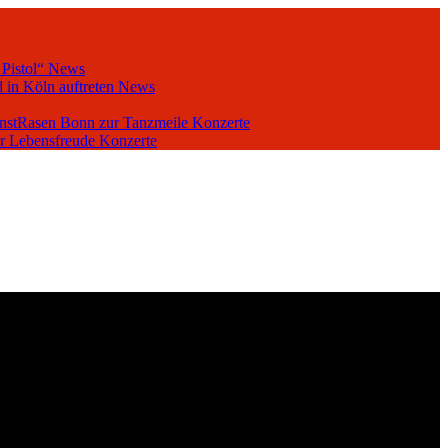
 Pistol“
News
 in Köln auftreten
News
unstRasen Bonn zur Tanzmeile
Konzerte
er Lebensfreude
Konzerte