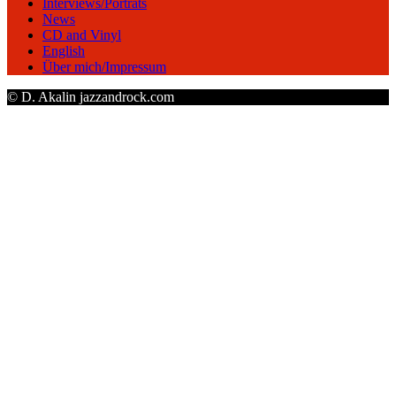
Interviews/Porträts
News
CD and Vinyl
English
Über mich/Impressum
© D. Akalin jazzandrock.com