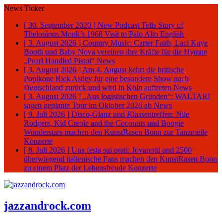
News Ticker
[ 30. September 2020 ]
New Podcast Tells Story of
Thelonious Monk’s 1968 Visit to Palo Alto
English
[ 3. August 2026 ]
Country Music: Carter Faith, Laci Kaye
Booth und Baby Nova vereinen ihre Kräfte für die Hymne
„Pearl Handled Pistol“
News
[ 3. August 2026 ]
Am 4. August kehrt die britische
Popikone Rick Astley für eine besondere Show nach
Deutschland zurück und wird in Köln auftreten
News
[ 3. August 2026 ]
„Aus logistischen Gründen“: WALTARI
sagen geplante Tour im Oktober 2026 ab
News
[ 9. Juli 2026 ]
Disco-Glanz und Klassentreffen: Nile
Rodgers, Kid Creole and the Coconuts und Boogie
Wonderstars machen den KunstRasen Bonn zur Tanzmeile
Konzerte
[ 8. Juli 2026 ]
Una festa sui prati: Jovanotti und 2500
überwiegend italienische Fans machen den KunstRasen Bonn
zu einem Platz der Lebensfreude
Konzerte
jazzandrock.com