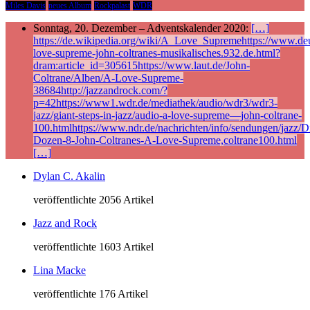
Miles Davis
neues Album
Rockpalast
WDR
Sonntag, 20. Dezember – Adventskalender 2020:
[…]
https://de.wikipedia.org/wiki/A_Love_Supremehttps://www.deu
love-supreme-john-coltranes-musikalisches.932.de.html?
dram:article_id=305615https://www.laut.de/John-
Coltrane/Alben/A-Love-Supreme-
38684http://jazzandrock.com/?
p=42https://www1.wdr.de/mediathek/audio/wdr3/wdr3-
jazz/giant-steps-in-jazz/audio-a-love-supreme—john-coltrane-
100.htmlhttps://www.ndr.de/nachrichten/info/sendungen/jazz/Di
Dozen-8-John-Coltranes-A-Love-Supreme,coltrane100.html
[…]
Dylan C. Akalin
veröffentlichte 2056 Artikel
Jazz and Rock
veröffentlichte 1603 Artikel
Lina Macke
veröffentlichte 176 Artikel