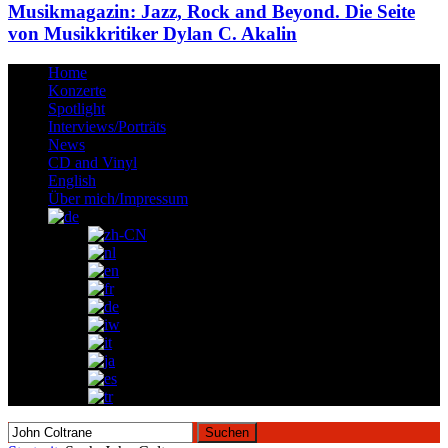
Musikmagazin: Jazz, Rock and Beyond. Die Seite
von Musikkritiker Dylan C. Akalin
Home
Konzerte
Spotlight
Interviews/Porträts
News
CD and Vinyl
English
Über mich/Impressum
Suchen
nach: