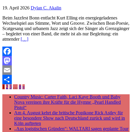
19. April 2026
Dylan C. Akalin
Beim Jazzfest Bonn entfacht Kurt Elling ein energiegeladenes
Wechselspiel aus Stimme, Wort und Groove. Zwischen Beat-Poesie,
Scatgesang und urbanem Jazz zeigt sich der Sänger als Grenzgänger
– begleitet von einer Band, die mehr ist als nur Begleitung: ein
atmender
[…]
Facebook
Mastodon
Email
1
2
3
…
8
»
Teilen
Country Music: Carter Faith, Laci Kaye Booth und Baby
Nova vereinen ihre Kräfte für die Hymne „Pearl Handled
Pistol“
Am 4. August kehrt die britische Popikone Rick Astley für
eine besondere Show nach Deutschland zurück und wird in
Köln auftreten
„Aus logistischen Gründen“: WALTARI sagen geplante Tour