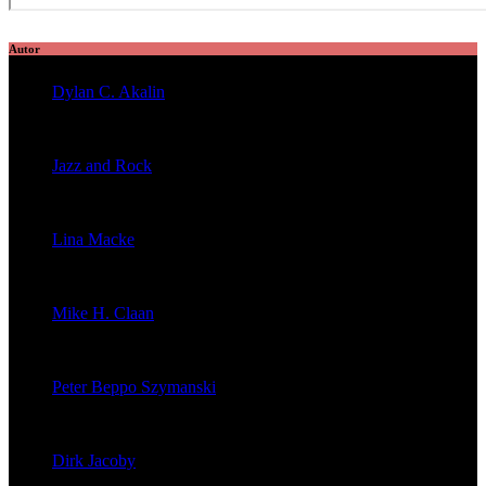
Autor
Dylan C. Akalin
veröffentlichte 2056 Artikel
Jazz and Rock
veröffentlichte 1603 Artikel
Lina Macke
veröffentlichte 176 Artikel
Mike H. Claan
veröffentlichte 121 Artikel
Peter Beppo Szymanski
veröffentlichte 39 Artikel
Dirk Jacoby