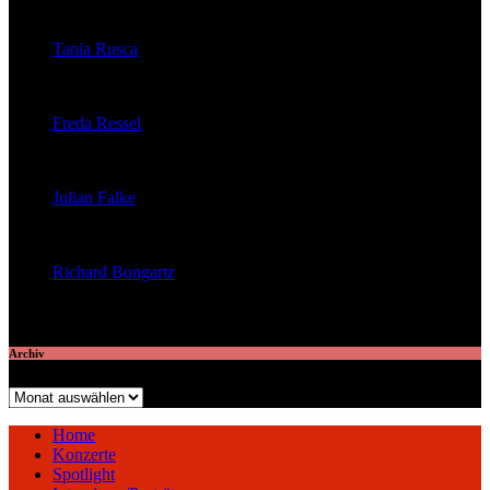
veröffentlichte 32 Artikel
Tania Rusca
veröffentlichte 29 Artikel
Freda Ressel
veröffentlichte 23 Artikel
Julian Falke
veröffentlichte 8 Artikel
Richard Bongartz
veröffentlichte 7 Artikel
Archiv
Archiv
Home
Konzerte
Spotlight