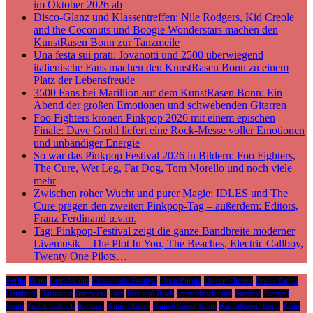
im Oktober 2026 ab
Disco-Glanz und Klassentreffen: Nile Rodgers, Kid Creole
and the Coconuts und Boogie Wonderstars machen den
KunstRasen Bonn zur Tanzmeile
Una festa sui prati: Jovanotti und 2500 überwiegend
italienische Fans machen den KunstRasen Bonn zu einem
Platz der Lebensfreude
3500 Fans bei Marillion auf dem KunstRasen Bonn: Ein
Abend der großen Emotionen und schwebenden Gitarren
Foo Fighters krönen Pinkpop 2026 mit einem epischen
Finale: Dave Grohl liefert eine Rock-Messe voller Emotionen
und unbändiger Energie
So war das Pinkpop Festival 2026 in Bildern: Foo Fighters,
The Cure, Wet Leg, Fat Dog, Tom Morello und noch viele
mehr
Zwischen roher Wucht und purer Magie: IDLES und The
Cure prägen den zweiten Pinkpop-Tag – außerdem: Editors,
Franz Ferdinand u.v.m.
Tag: Pinkpop-Festival zeigt die ganze Bandbreite moderner
Livemusik – The Plot In You, The Beaches, Electric Callboy,
Twenty One Pilots…
Berlin
Bonn
Cem Akalin
Crossroads Festival
Deep Purple
Dream Theater
Frank Zappa
Hamburg
Harmonie
Interview
Jazz
Jazz and Rock
jazzandrock.com
Jazzfest
Jazzfest
Bonn
Jazz und Rock
Konzert
Kunst!Rasen
Kunst!Rasen Bonn
KunstRasen Bonn
Köln