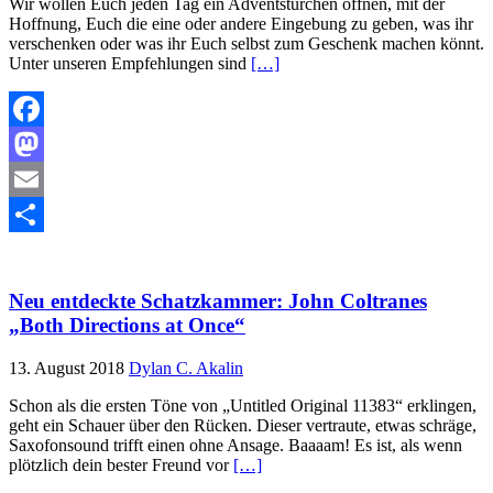
Wir wollen Euch jeden Tag ein Adventstürchen öffnen, mit der
Hoffnung, Euch die eine oder andere Eingebung zu geben, was ihr
verschenken oder was ihr Euch selbst zum Geschenk machen könnt.
Unter unseren Empfehlungen sind
[…]
Facebook
Mastodon
Email
Teilen
Neu entdeckte Schatzkammer: John Coltranes
„Both Directions at Once“
13. August 2018
Dylan C. Akalin
Schon als die ersten Töne von „Untitled Original 11383“ erklingen,
geht ein Schauer über den Rücken. Dieser vertraute, etwas schräge,
Saxofonsound trifft einen ohne Ansage. Baaaam! Es ist, als wenn
plötzlich dein bester Freund vor
[…]