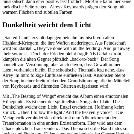
musikalisch dann eher positiv, fast fröhlich. McBride kann hier seine
melodische Seite zeigen. Aireys Keyboards prägen den Song mit
warmen Flächen und subtilen Farben.
Dunkelheit weicht dem Licht
„Sacred Land“ erzählt dagegen beinahe mythisch von alten
Highland-Kriegern, die ihre Waffen niederlegen. Aus Feindschaft
wird Solidarität. „They’ve done with all the feuding / And put away
their swords“. Doch der Frieden bleibt fragil: Als Gefahr droht,
kämpfen die alten Gegner plötzlich „back-to-back“. Der Song
handelt von Versöhnung, aber auch davon, dass Gewalt immer
latent vorhanden bleibt. Die schottische Thematik legt nahe, dass
Airey im Intro folkige Einflüsse einfließen lässt. Ansonsten bleibt
der Song in einer breitdrückenden Grundstimmung, die im Mittelteil
von Keyboards und flirrenden Gitarren aufgerissen wird.
Mit „The Beating of Wings“ erreicht das Album einen emotionalen
Höhepunkt. Es ist einer der spirituellsten Songs der Platte. Die
Dunkelheit weicht dem Licht, Engel erscheinen, Hoffnung kehrt
zurück. „Then I follow the light / And the heavenly voice“. Die
Metaphorik verbindet sich direkt mit dem Albumkonzept der
Transformation in eine andere Existenzform. Hier wird aus dem
Chaos plötzlich Transzendenz. Das Thema setzt die Band indes so
locker und lässig um, Gillan singt weltmännisch, im Chorus lässt er