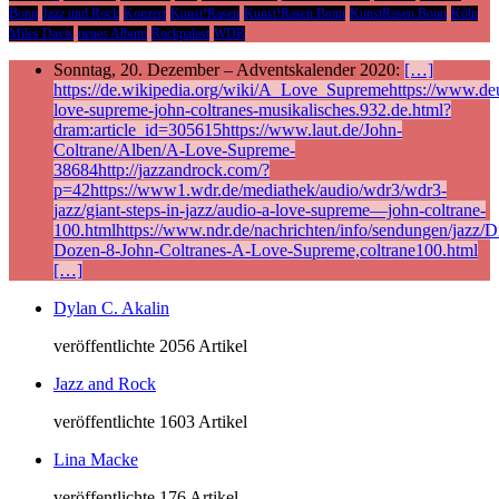
Bonn
Jazz und Rock
Konzert
Kunst!Rasen
Kunst!Rasen Bonn
KunstRasen Bonn
Köln
Miles Davis
neues Album
Rockpalast
WDR
Sonntag, 20. Dezember – Adventskalender 2020:
[…]
https://de.wikipedia.org/wiki/A_Love_Supremehttps://www.deu
love-supreme-john-coltranes-musikalisches.932.de.html?
dram:article_id=305615https://www.laut.de/John-
Coltrane/Alben/A-Love-Supreme-
38684http://jazzandrock.com/?
p=42https://www1.wdr.de/mediathek/audio/wdr3/wdr3-
jazz/giant-steps-in-jazz/audio-a-love-supreme—john-coltrane-
100.htmlhttps://www.ndr.de/nachrichten/info/sendungen/jazz/Di
Dozen-8-John-Coltranes-A-Love-Supreme,coltrane100.html
[…]
Dylan C. Akalin
veröffentlichte 2056 Artikel
Jazz and Rock
veröffentlichte 1603 Artikel
Lina Macke
veröffentlichte 176 Artikel