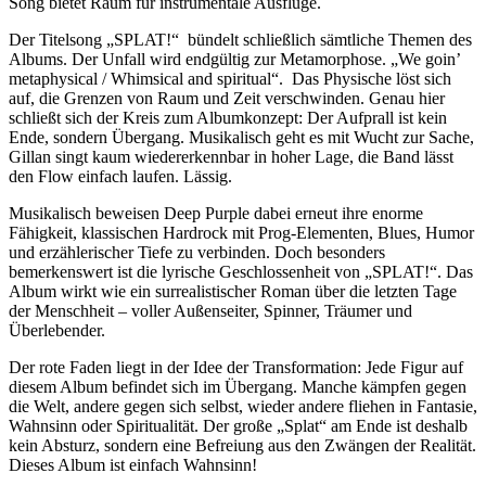
Song bietet Raum für instrumentale Ausflüge.
Der Titelsong „SPLAT!“ bündelt schließlich sämtliche Themen des
Albums. Der Unfall wird endgültig zur Metamorphose. „We goin’
metaphysical / Whimsical and spiritual“. Das Physische löst sich
auf, die Grenzen von Raum und Zeit verschwinden. Genau hier
schließt sich der Kreis zum Albumkonzept: Der Aufprall ist kein
Ende, sondern Übergang. Musikalisch geht es mit Wucht zur Sache,
Gillan singt kaum wiedererkennbar in hoher Lage, die Band lässt
den Flow einfach laufen. Lässig.
Musikalisch beweisen Deep Purple dabei erneut ihre enorme
Fähigkeit, klassischen Hardrock mit Prog-Elementen, Blues, Humor
und erzählerischer Tiefe zu verbinden. Doch besonders
bemerkenswert ist die lyrische Geschlossenheit von „SPLAT!“. Das
Album wirkt wie ein surrealistischer Roman über die letzten Tage
der Menschheit – voller Außenseiter, Spinner, Träumer und
Überlebender.
Der rote Faden liegt in der Idee der Transformation: Jede Figur auf
diesem Album befindet sich im Übergang. Manche kämpfen gegen
die Welt, andere gegen sich selbst, wieder andere fliehen in Fantasie,
Wahnsinn oder Spiritualität. Der große „Splat“ am Ende ist deshalb
kein Absturz, sondern eine Befreiung aus den Zwängen der Realität.
Dieses Album ist einfach Wahnsinn!