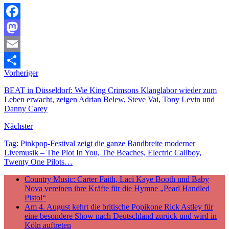
Facebook
Mastodon
Email
Vorheriger
Teilen
BEAT in Düsseldorf: Wie King Crimsons Klanglabor wieder zum
Leben erwacht, zeigen Adrian Belew, Steve Vai, Tony Levin und
Danny Carey
Nächster
Tag: Pinkpop-Festival zeigt die ganze Bandbreite moderner
Livemusik – The Plot In You, The Beaches, Electric Callboy,
Twenty One Pilots…
Country Music: Carter Faith, Laci Kaye Booth und Baby
Nova vereinen ihre Kräfte für die Hymne „Pearl Handled
Pistol“
Am 4. August kehrt die britische Popikone Rick Astley für
eine besondere Show nach Deutschland zurück und wird in
Köln auftreten