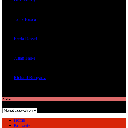
veröffentlichte 32 Artikel
Tania Rusca
veröffentlichte 29 Artikel
Freda Ressel
veröffentlichte 23 Artikel
Julian Falke
veröffentlichte 8 Artikel
Richard Bongartz
veröffentlichte 7 Artikel
Archiv
Archiv
Home
Konzerte