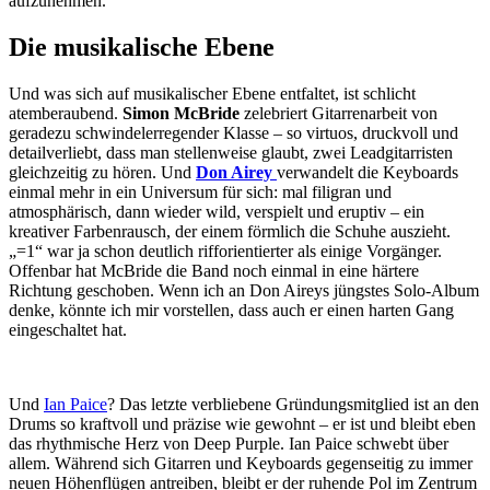
aufzunehmen.
Die musikalische Ebene
Und was sich auf musikalischer Ebene entfaltet, ist schlicht
atemberaubend.
Simon McBride
zelebriert Gitarrenarbeit von
geradezu schwindelerregender Klasse – so virtuos, druckvoll und
detailverliebt, dass man stellenweise glaubt, zwei Leadgitarristen
gleichzeitig zu hören. Und
Don Airey
verwandelt die Keyboards
einmal mehr in ein Universum für sich: mal filigran und
atmosphärisch, dann wieder wild, verspielt und eruptiv – ein
kreativer Farbenrausch, der einem förmlich die Schuhe auszieht.
„=1“ war ja schon deutlich rifforientierter als einige Vorgänger.
Offenbar hat McBride die Band noch einmal in eine härtere
Richtung geschoben. Wenn ich an Don Aireys jüngstes Solo-Album
denke, könnte ich mir vorstellen, dass auch er einen harten Gang
eingeschaltet hat.
Und
Ian Paice
? Das letzte verbliebene Gründungsmitglied ist an den
Drums so kraftvoll und präzise wie gewohnt – er ist und bleibt eben
das rhythmische Herz von Deep Purple. Ian Paice schwebt über
allem. Während sich Gitarren und Keyboards gegenseitig zu immer
neuen Höhenflügen antreiben, bleibt er der ruhende Pol im Zentrum