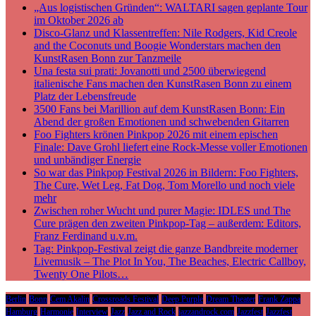
„Aus logistischen Gründen“: WALTARI sagen geplante Tour
im Oktober 2026 ab
Disco-Glanz und Klassentreffen: Nile Rodgers, Kid Creole
and the Coconuts und Boogie Wonderstars machen den
KunstRasen Bonn zur Tanzmeile
Una festa sui prati: Jovanotti und 2500 überwiegend
italienische Fans machen den KunstRasen Bonn zu einem
Platz der Lebensfreude
3500 Fans bei Marillion auf dem KunstRasen Bonn: Ein
Abend der großen Emotionen und schwebenden Gitarren
Foo Fighters krönen Pinkpop 2026 mit einem epischen
Finale: Dave Grohl liefert eine Rock-Messe voller Emotionen
und unbändiger Energie
So war das Pinkpop Festival 2026 in Bildern: Foo Fighters,
The Cure, Wet Leg, Fat Dog, Tom Morello und noch viele
mehr
Zwischen roher Wucht und purer Magie: IDLES und The
Cure prägen den zweiten Pinkpop-Tag – außerdem: Editors,
Franz Ferdinand u.v.m.
Tag: Pinkpop-Festival zeigt die ganze Bandbreite moderner
Livemusik – The Plot In You, The Beaches, Electric Callboy,
Twenty One Pilots…
Berlin
Bonn
Cem Akalin
Crossroads Festival
Deep Purple
Dream Theater
Frank Zappa
Hamburg
Harmonie
Interview
Jazz
Jazz and Rock
jazzandrock.com
Jazzfest
Jazzfest