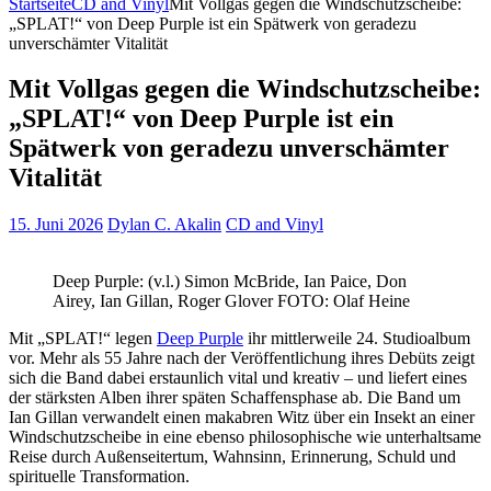
Startseite
CD and Vinyl
Mit Vollgas gegen die Windschutzscheibe:
„SPLAT!“ von Deep Purple ist ein Spätwerk von geradezu
unverschämter Vitalität
Mit Vollgas gegen die Windschutzscheibe:
„SPLAT!“ von Deep Purple ist ein
Spätwerk von geradezu unverschämter
Vitalität
15. Juni 2026
Dylan C. Akalin
CD and Vinyl
Deep Purple: (v.l.) Simon McBride, Ian Paice, Don
Airey, Ian Gillan, Roger Glover FOTO: Olaf Heine
Mit „SPLAT!“ legen
Deep Purple
ihr mittlerweile 24. Studioalbum
vor. Mehr als 55 Jahre nach der Veröffentlichung ihres Debüts zeigt
sich die Band dabei erstaunlich vital und kreativ – und liefert eines
der stärksten Alben ihrer späten Schaffensphase ab. Die Band um
Ian Gillan verwandelt einen makabren Witz über ein Insekt an einer
Windschutzscheibe in eine ebenso philosophische wie unterhaltsame
Reise durch Außenseitertum, Wahnsinn, Erinnerung, Schuld und
spirituelle Transformation.