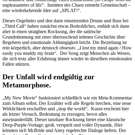
unpleasantries of life“. Inmitten des Chaos entsteht Gemeinschaft –
eine wiederkehrende Idee auf „SPLAT!“.
Dieses Orgelintro und den dann einsetzenden Drums und Bass bei
„Third Call“ haben zunächst etwas Bedrohliches, entlädt sich dann
aber in einen straighten Rocksong, der die satirische
Grundstimmung mit einer überraschend intimen Geschichte über
Begehren und emotionale Abhängigkeit bricht. Die Beziehung ist
rein körperlich, aber dennoch obsessiv. „I lost my mind again / How
easily you muddy my brain“. Der Song zeigt Menschen als Wesen,
die sich trotz aller Erfahrung immer wieder in dieselben emotionalen
Fallen stürzen.
Der Unfall wird endgültig zur
Metamorphose.
„My New Movie“ funktioniert schließlich wie ein Meta-Kommentar
zum Album selbst. Der Erzähler will alle Regeln brechen, eine neue
Wirklichkeit erschaffen und „stop the world“. Kunst erscheint hier
als letzter Versuch, Bedeutung zu erzeugen, bevor alles
auseinanderfällt. Dieser tanzbare Rocksong bietet eine klassische
Deep-Purple-Vorlage: groß, verspielt und voller Dynamik. Hier
könnten sich McBride und Airey regelrechte Dialoge liefern. Der