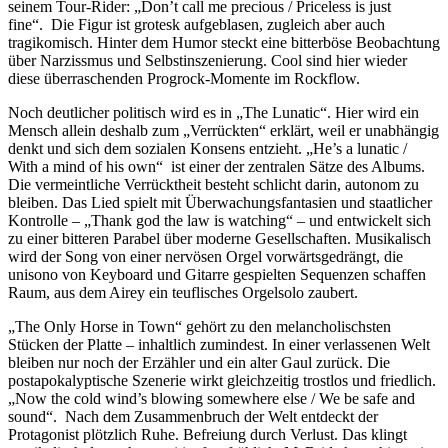
seinem Tour-Rider: „Don’t call me precious / Priceless is just
fine“. Die Figur ist grotesk aufgeblasen, zugleich aber auch
tragikomisch. Hinter dem Humor steckt eine bitterböse Beobachtung
über Narzissmus und Selbstinszenierung. Cool sind hier wieder
diese überraschenden Progrock-Momente im Rockflow.
Noch deutlicher politisch wird es in „The Lunatic“. Hier wird ein
Mensch allein deshalb zum „Verrückten“ erklärt, weil er unabhängig
denkt und sich dem sozialen Konsens entzieht. „He’s a lunatic /
With a mind of his own“ ist einer der zentralen Sätze des Albums.
Die vermeintliche Verrücktheit besteht schlicht darin, autonom zu
bleiben. Das Lied spielt mit Überwachungsfantasien und staatlicher
Kontrolle – „Thank god the law is watching“ – und entwickelt sich
zu einer bitteren Parabel über moderne Gesellschaften. Musikalisch
wird der Song von einer nervösen Orgel vorwärtsgedrängt, die
unisono von Keyboard und Gitarre gespielten Sequenzen schaffen
Raum, aus dem Airey ein teuflisches Orgelsolo zaubert.
„The Only Horse in Town“ gehört zu den melancholischsten
Stücken der Platte – inhaltlich zumindest. In einer verlassenen Welt
bleiben nur noch der Erzähler und ein alter Gaul zurück. Die
postapokalyptische Szenerie wirkt gleichzeitig trostlos und friedlich.
„Now the cold wind’s blowing somewhere else / We be safe and
sound“. Nach dem Zusammenbruch der Welt entdeckt der
Protagonist plötzlich Ruhe. Befreiung durch Verlust. Das klingt