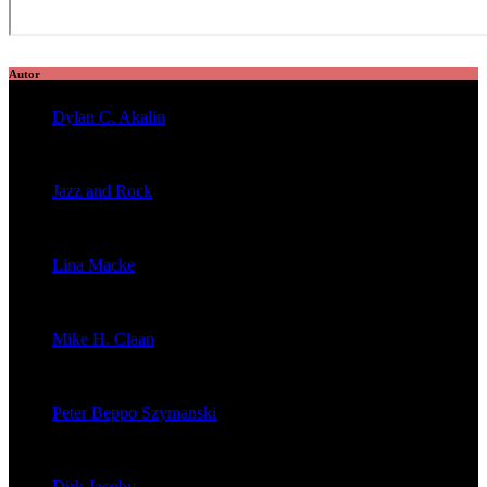
Autor
Dylan C. Akalin
veröffentlichte 2056 Artikel
Jazz and Rock
veröffentlichte 1603 Artikel
Lina Macke
veröffentlichte 176 Artikel
Mike H. Claan
veröffentlichte 121 Artikel
Peter Beppo Szymanski
veröffentlichte 39 Artikel
Dirk Jacoby