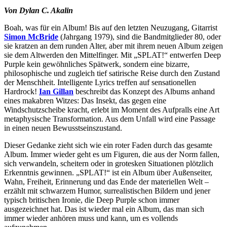
Von Dylan C. Akalin
Boah, was für ein Album! Bis auf den letzten Neuzugang, Gitarrist
Simon McBride
(Jahrgang 1979), sind die Bandmitglieder 80, oder
sie kratzen an dem runden Alter, aber mit ihrem neuen Album zeigen
sie dem Altwerden den Mittelfinger. Mit „SPLAT!“ entwerfen Deep
Purple kein gewöhnliches Spätwerk, sondern eine bizarre,
philosophische und zugleich tief satirische Reise durch den Zustand
der Menschheit. Intelligente Lyrics treffen auf sensationellen
Hardrock!
Ian Gillan
beschreibt das Konzept des Albums anhand
eines makabren Witzes: Das Insekt, das gegen eine
Windschutzscheibe kracht, erlebt im Moment des Aufpralls eine Art
metaphysische Transformation. Aus dem Unfall wird eine Passage
in einen neuen Bewusstseinszustand.
Dieser Gedanke zieht sich wie ein roter Faden durch das gesamte
Album. Immer wieder geht es um Figuren, die aus der Norm fallen,
sich verwandeln, scheitern oder in grotesken Situationen plötzlich
Erkenntnis gewinnen. „SPLAT!“ ist ein Album über Außenseiter,
Wahn, Freiheit, Erinnerung und das Ende der materiellen Welt –
erzählt mit schwarzem Humor, surrealistischen Bildern und jener
typisch britischen Ironie, die Deep Purple schon immer
ausgezeichnet hat. Das ist wieder mal ein Album, das man sich
immer wieder anhören muss und kann, um es vollends