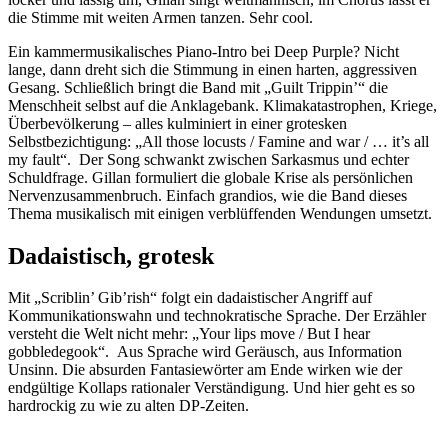
die Stimme mit weiten Armen tanzen. Sehr cool.
Ein kammermusikalisches Piano-Intro bei Deep Purple? Nicht
lange, dann dreht sich die Stimmung in einen harten, aggressiven
Gesang. Schließlich bringt die Band mit „Guilt Trippin’“ die
Menschheit selbst auf die Anklagebank. Klimakatastrophen, Kriege,
Überbevölkerung – alles kulminiert in einer grotesken
Selbstbezichtigung: „All those locusts / Famine and war / … it’s all
my fault“. Der Song schwankt zwischen Sarkasmus und echter
Schuldfrage. Gillan formuliert die globale Krise als persönlichen
Nervenzusammenbruch. Einfach grandios, wie die Band dieses
Thema musikalisch mit einigen verblüffenden Wendungen umsetzt.
Dadaistisch, grotesk
Mit „Scriblin’ Gib’rish“ folgt ein dadaistischer Angriff auf
Kommunikationswahn und technokratische Sprache. Der Erzähler
versteht die Welt nicht mehr: „Your lips move / But I hear
gobbledegook“. Aus Sprache wird Geräusch, aus Information
Unsinn. Die absurden Fantasiewörter am Ende wirken wie der
endgültige Kollaps rationaler Verständigung. Und hier geht es so
hardrockig zu wie zu alten DP-Zeiten.