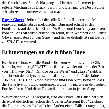
des Geschehens. Sein Schlagzeugspiel besitzt noch immer jene
seltene Mischung aus Druck, Swing und Eleganz, die Deep Purple
seit Jahrzehnten unverwechselbar macht.
Roger Glover
bleibt dabei die stille Kraft im Hintergrund. Mit
seinem charakteristisch melodischen Bassspiel schafft er das
Fundament, auf dem sich Simon McBride und Don Airey austoben
können. Was oft selbstverständlich wirkt, ist in Wahrheit eine Kunst:
Glover spielt stets für den Song – und genau deshalb ist sein Beitrag
zu
SPLAT!
so wertvoll.
Erinnerungen an die frühen Tage
Es stimmt schon, was die Band selbst zum Album sagt: Ian Gillan
hat recht, wenn er „SPLAT!“ musikalisch wieder näher an der Zeit
von „Highway Star“, „Smoke on the Water“ und „Lazy“ sieht. Er
spricht von den „Dynamics, the balance, and the fun“ der Jahre
1969 bis 1973. Und Simon McBride und Don Airey betonen, dass
die Platte live im Studio eingespielt wurde – ganz wie in den frühen
Purple-Jahren. Und diese Dynamik spürt man in jedem Song.
Was mich aber völlig wegbläst, sind die Lyrics. Ian Gillan hat sich
da selbst übertroffen! Schon der Opener „Arrogant Boy“ zeichnet
die Figur eines gesellschaftlichen Außenseiters. Billy ist ungebildet,