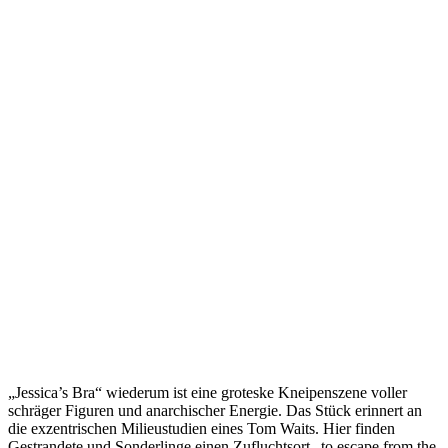
„Jessica’s Bra“ wiederum ist eine groteske Kneipenszene voller
schräger Figuren und anarchischer Energie. Das Stück erinnert an
die exzentrischen Milieustudien eines Tom Waits. Hier finden
Gestrandete und Sonderlinge einen Zufluchtsort „to escape from the