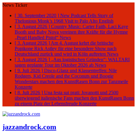
News Ticker
[ 30. September 2020 ]
New Podcast Tells Story of
Thelonious Monk’s 1968 Visit to Palo Alto
English
[ 3. August 2026 ]
Country Music: Carter Faith, Laci Kaye
Booth und Baby Nova vereinen ihre Kräfte für die Hymne
„Pearl Handled Pistol“
News
[ 3. August 2026 ]
Am 4. August kehrt die britische
Popikone Rick Astley für eine besondere Show nach
Deutschland zurück und wird in Köln auftreten
News
[ 3. August 2026 ]
„Aus logistischen Gründen“: WALTARI
sagen geplante Tour im Oktober 2026 ab
News
[ 9. Juli 2026 ]
Disco-Glanz und Klassentreffen: Nile
Rodgers, Kid Creole and the Coconuts und Boogie
Wonderstars machen den KunstRasen Bonn zur Tanzmeile
Konzerte
[ 8. Juli 2026 ]
Una festa sui prati: Jovanotti und 2500
überwiegend italienische Fans machen den KunstRasen Bonn
zu einem Platz der Lebensfreude
Konzerte
jazzandrock.com