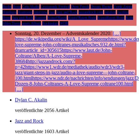
Berlin
Bonn
Cem Akalin
Crossroads Festival
Deep Purple
Dream Theater
Frank Zappa
Hamburg
Harmonie
Interview
Jazz
Jazz and Rock
jazzandrock.com
Jazzfest
Jazzfest
Bonn
Jazz und Rock
Konzert
Kunst!Rasen
Kunst!Rasen Bonn
KunstRasen Bonn
Köln
Miles Davis
neues Album
Rockpalast
WDR
Sonntag, 20. Dezember – Adventskalender 2020:
[…]
https://de.wikipedia.org/wiki/A_Love_Supremehttps://www.deu
love-supreme-john-coltranes-musikalisches.932.de.html?
dram:article_id=305615https://www.laut.de/John-
Coltrane/Alben/A-Love-Supreme-
38684http://jazzandrock.com/?
p=42https://www1.wdr.de/mediathek/audio/wdr3/wdr3-
jazz/giant-steps-in-jazz/audio-a-love-supreme—john-coltrane-
100.htmlhttps://www.ndr.de/nachrichten/info/sendungen/jazz/Di
Dozen-8-John-Coltranes-A-Love-Supreme,coltrane100.html
[…]
Dylan C. Akalin
veröffentlichte 2056 Artikel
Jazz and Rock
veröffentlichte 1603 Artikel