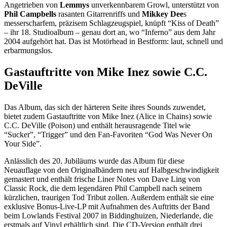
Angetrieben von
Lemmys
unverkennbarem Growl, unterstützt von
Phil Campbells
rasanten Gitarrenriffs und
Mikkey Dee
s
messerscharfem, präzisem Schlagzeugspiel, knüpft “Kiss of Death”
– ihr 18. Studioalbum – genau dort an, wo “Inferno” aus dem Jahr
2004 aufgehört hat. Das ist Motörhead in Bestform: laut, schnell und
erbarmungslos.
Gastauftritte von Mike Inez sowie C.C.
DeVille
Das Album, das sich der härteren Seite ihres Sounds zuwendet,
bietet zudem Gastauftritte von Mike Inez (Alice in Chains) sowie
C.C. DeVille (Poison) und enthält herausragende Titel wie
“Sucker”, “Trigger” und den Fan-Favoriten “God Was Never On
Your Side”.
Anlässlich des 20. Jubiläums wurde das Album für diese
Neuauflage von den Originalbändern neu auf Halbgeschwindigkeit
gemastert und enthält frische Liner Notes von Dave Ling von
Classic Rock, die dem legendären Phil Campbell nach seinem
kürzlichen, traurigen Tod Tribut zollen. Außerdem enthält sie eine
exklusive Bonus-Live-LP mit Aufnahmen des Auftritts der Band
beim Lowlands Festival 2007 in Biddinghuizen, Niederlande, die
erstmals auf Vinyl erhältlich sind. Die CD-Version enthält drei