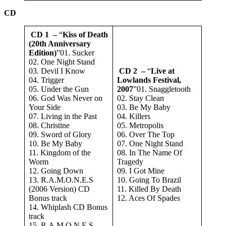
CD
CD 1 –
“
Kiss of Death
(20th Anniversary
Edition)
”01. Sucker
02. One Night Stand
03. Devil I Know
CD 2 –
“
Live at
04. Trigger
Lowlands Festival,
05. Under the Gun
2007
”01. Snaggletooth
06. God Was Never on
02. Stay Clean
Your Side
03. Be My Baby
07. Living in the Past
04. Killers
08. Christine
05. Metropolis
09. Sword of Glory
06. Over The Top
10. Be My Baby
07. One Night Stand
11. Kingdom of the
08. In The Name Of
Worm
Tragedy
12. Going Down
09. I Got Mine
13. R.A.M.O.N.E.S
10. Going To Brazil
(2006 Version) CD
11. Killed By Death
Bonus track
12. Aces Of Spades
14. Whiplash CD Bonus
track
15. R.A.M.O.N.E.S