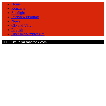
Home
Konzerte
Spotlight
Interviews/Porträts
News
CD and Vinyl
English
Über mich/Impressum
© D. Akalin jazzandrock.com