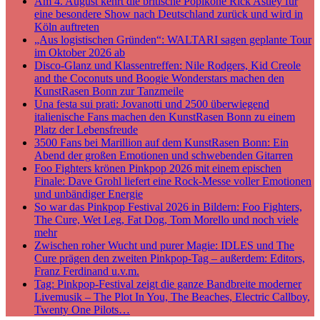
Am 4. August kehrt die britische Popikone Rick Astley für
eine besondere Show nach Deutschland zurück und wird in
Köln auftreten
„Aus logistischen Gründen“: WALTARI sagen geplante Tour
im Oktober 2026 ab
Disco-Glanz und Klassentreffen: Nile Rodgers, Kid Creole
and the Coconuts und Boogie Wonderstars machen den
KunstRasen Bonn zur Tanzmeile
Una festa sui prati: Jovanotti und 2500 überwiegend
italienische Fans machen den KunstRasen Bonn zu einem
Platz der Lebensfreude
3500 Fans bei Marillion auf dem KunstRasen Bonn: Ein
Abend der großen Emotionen und schwebenden Gitarren
Foo Fighters krönen Pinkpop 2026 mit einem epischen
Finale: Dave Grohl liefert eine Rock-Messe voller Emotionen
und unbändiger Energie
So war das Pinkpop Festival 2026 in Bildern: Foo Fighters,
The Cure, Wet Leg, Fat Dog, Tom Morello und noch viele
mehr
Zwischen roher Wucht und purer Magie: IDLES und The
Cure prägen den zweiten Pinkpop-Tag – außerdem: Editors,
Franz Ferdinand u.v.m.
Tag: Pinkpop-Festival zeigt die ganze Bandbreite moderner
Livemusik – The Plot In You, The Beaches, Electric Callboy,
Twenty One Pilots…