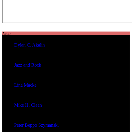
Autor
Dylan C. Akalin
veröffentlichte 2056 Artikel
Jazz and Rock
veröffentlichte 1603 Artikel
Lina Macke
veröffentlichte 176 Artikel
Mike H. Claan
veröffentlichte 121 Artikel
Peter Beppo Szymanski