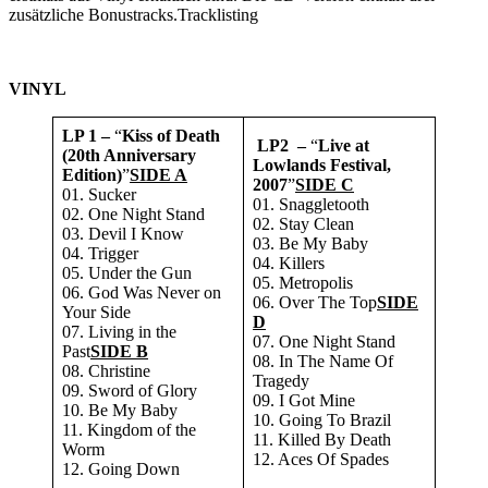
zusätzliche Bonustracks.Tracklisting
VINYL
LP 1 –
“
Kiss of Death
LP2 –
“
Live at
(20th Anniversary
Lowlands Festival,
Edition)
”
SIDE A
2007
”
SIDE C
01. Sucker
01. Snaggletooth
02. One Night Stand
02. Stay Clean
03. Devil I Know
03. Be My Baby
04. Trigger
04. Killers
05. Under the Gun
05. Metropolis
06. God Was Never on
06. Over The Top
SIDE
Your Side
D
07. Living in the
07. One Night Stand
Past
SIDE B
08. In The Name Of
08. Christine
Tragedy
09. Sword of Glory
09. I Got Mine
10. Be My Baby
10. Going To Brazil
11. Kingdom of the
11. Killed By Death
Worm
12. Aces Of Spades
12. Going Down