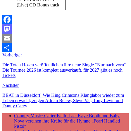
(Live) CD Bonus track
Facebook
Mastodon
Email
Vorheriger
Teilen
Die Toten Hosen veröffentlichen ihre neue Single “Nur nach vorn“.
Die Tournee 2026 ist komplett ausverkauft, für 2027 gibt es noch
Tickets
Nächster
BEAT in Düsseldorf: Wie King Crimsons Klanglabor wieder zum
Leben erwacht, zeigen Adrian Belew, Steve Vai, Tony Levin und
Danny Carey
Country Music: Carter Faith, Laci Kaye Booth und Baby
Nova vereinen ihre Kräfte für die Hymne „Pearl Handled
Pistol“