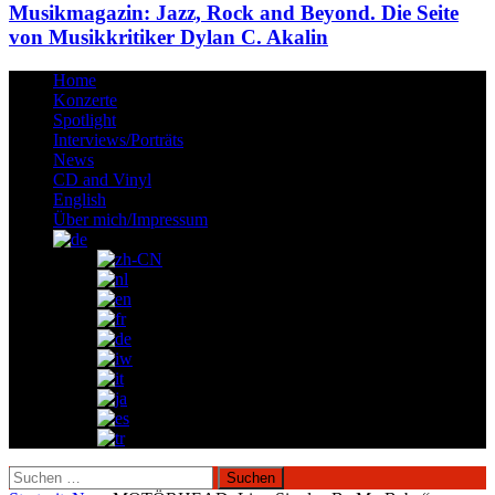
Musikmagazin: Jazz, Rock and Beyond. Die Seite
von Musikkritiker Dylan C. Akalin
Home
Konzerte
Spotlight
Interviews/Porträts
News
CD and Vinyl
English
Über mich/Impressum
Suchen
nach: