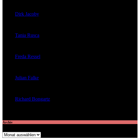
veröffentlichte 39 Artikel
Dirk Jacoby
veröffentlichte 32 Artikel
Tania Rusca
veröffentlichte 29 Artikel
Freda Ressel
veröffentlichte 23 Artikel
Julian Falke
veröffentlichte 8 Artikel
Richard Bongartz
veröffentlichte 7 Artikel
Archiv
Archiv