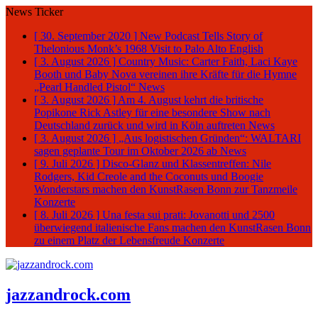
News Ticker
[ 30. September 2020 ]
New Podcast Tells Story of
Thelonious Monk’s 1968 Visit to Palo Alto
English
[ 3. August 2026 ]
Country Music: Carter Faith, Laci Kaye
Booth und Baby Nova vereinen ihre Kräfte für die Hymne
„Pearl Handled Pistol“
News
[ 3. August 2026 ]
Am 4. August kehrt die britische
Popikone Rick Astley für eine besondere Show nach
Deutschland zurück und wird in Köln auftreten
News
[ 3. August 2026 ]
„Aus logistischen Gründen“: WALTARI
sagen geplante Tour im Oktober 2026 ab
News
[ 9. Juli 2026 ]
Disco-Glanz und Klassentreffen: Nile
Rodgers, Kid Creole and the Coconuts und Boogie
Wonderstars machen den KunstRasen Bonn zur Tanzmeile
Konzerte
[ 8. Juli 2026 ]
Una festa sui prati: Jovanotti und 2500
überwiegend italienische Fans machen den KunstRasen Bonn
zu einem Platz der Lebensfreude
Konzerte
jazzandrock.com