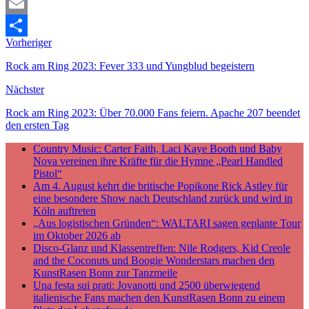
Mastodon
Email
Vorheriger
Teilen
Rock am Ring 2023: Fever 333 und Yungblud begeistern
Nächster
Rock am Ring 2023: Über 70.000 Fans feiern. Apache 207 beendet
den ersten Tag
Country Music: Carter Faith, Laci Kaye Booth und Baby
Nova vereinen ihre Kräfte für die Hymne „Pearl Handled
Pistol“
Am 4. August kehrt die britische Popikone Rick Astley für
eine besondere Show nach Deutschland zurück und wird in
Köln auftreten
„Aus logistischen Gründen“: WALTARI sagen geplante Tour
im Oktober 2026 ab
Disco-Glanz und Klassentreffen: Nile Rodgers, Kid Creole
and the Coconuts und Boogie Wonderstars machen den
KunstRasen Bonn zur Tanzmeile
Una festa sui prati: Jovanotti und 2500 überwiegend
italienische Fans machen den KunstRasen Bonn zu einem