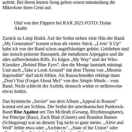
auftritt. Bei ihrem letzten Song geben erneut minutenlang die
Mikrofone ihren Geist auf.
Olaf von den Flippers bei RAR 2023 FOTO: Dylan
Akalin
Zurück zu Limp Bizkit. Auf der Setlist stehen viele Hits der Band.
„My Generation“ kommt schon als viertes Stück. „Livin‘ It Up“
habe ich von der Band schon angriffslustiger gehört. Geblieben sind
das stoisch-präsente Bassspielt, die metallenen Arpeggios und die
alles aufbrechenden Riffs. Es folgen „My Way“ und der Who-
Klassiker „Behind Blue Eyes“, den die Menge lautstark mitsingt.
Und auch „Take a Look Around“ mit dem Thema von „Mission
Impossible“ darf nicht fehlen. Als Rausschmeißer erklingt dann
„Don’t You (Forget About Me)“ von den Simple Minds – vom
Band. Nicht schlecht der Auftritt, dennoch wirkte er stellenweise
etwas lustlos.
Das hymnische „Savior“ aus dem Album „Appeal to Reason“
kommt erst am Schluss. Die Setlist der amerikanischen Punkrock-
Band
Rise Against
um Tim McIlrath (Gesang, Rhythmusgitarre),
Joe Principe (Bass), Zach Blair (Gitarre) und Brandon Barnes
(Schlagzeug) war an diesem Tag nicht so ganz meins. „Alive and
Well“ fehlte etwa oder „Architects“, „State of the Union“ oder