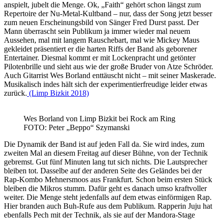
anspielt, jubelt die Menge. Ok, „Faith“ gehört schon längst zum
Repertoire der Nu-Metal-Kultband – nur, dass der Song jetzt besser
zum neuen Erscheinungsbild von Sänger Fred Durst passt. Der
Mann überrascht sein Publikum ja immer wieder mal neuem
Aussehen, mal mit langem Rauschebart, mal wie Mickey Maus
gekleidet präsentiert er die harten Riffs der Band als geborener
Entertainer. Diesmal kommt er mit Lockenpracht und getönter
Pilotenbrille und sieht aus wie der große Bruder von Atze Schröder.
Auch Gitarrist Wes Borland enttäuscht nicht – mit seiner Maskerade.
Musikalisch indes hält sich der experimentierfreudige leider etwas
zurück.
(Limp Bizkit 2018)
Wes Borland von Limp Bizkit bei Rock am Ring
FOTO: Peter „Beppo“ Szymanski
Die Dynamik der Band ist auf jeden Fall da. Sie wird indes, zum
zweiten Mal an diesem Freitag auf dieser Bühne, von der Technik
gebremst. Gut fünf Minuten lang tut sich nichts. Die Lautsprecher
bleiben tot. Dasselbe auf der anderen Seite des Geländes bei der
Rap-Kombo Mehnersmoos aus Frankfurt. Schon beim ersten Stück
bleiben die Mikros stumm. Dafür geht es danach umso kraftvoller
weiter. Die Menge steht jedenfalls auf dem etwas einförmigen Rap.
Hier branden auch Buh-Rufe aus dem Publikum. Rapperin Juju hat
ebenfalls Pech mit der Technik, als sie auf der Mandora-Stage