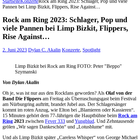
Startseite
Konzerte
Rock am Ring 2023: Schlager, Pop und viele
Pannen bei Limp Bizkit, Flippers, Rise Against…
Rock am Ring 2023: Schlager, Pop und
viele Pannen bei Limp Bizkit, Flippers,
Rise Against…
2. Juni 2023
Dylan C. Akalin
Konzerte
,
Spotlight
Limp Bizkit bei Rock am Ring FOTO: Peter "Beppo"
Szymanski
Von Dylan Akalin
Oh je, was ist nur aus den Rockfans geworden? Als
Olaf von der
Band Die Flippers
am Freitag als Überraschungsgast beim Festival
am Nürburgring auftritt, brandet Jubel aus. Der Schlagersänger
kommt im roten Anzug, wie Elton bei „Blamieren oder Kassieren“.
15 Minuten gehört dem 77-Jährigen die Hauptbühne beim
Rock am
Ring
2023
zwischen
Fever 333
und
Yungblud
. Und Zehntausende
grölen „Wir sagen Dankeschön“ und „Lotusblume“ mit.
Und als Limp Bizkit später „Careless Whisper“ von George Michael