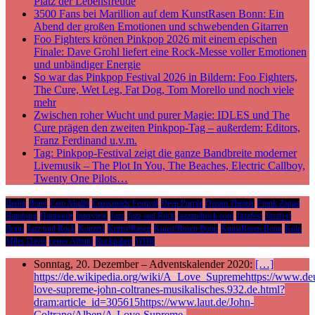
Platz der Lebensfreude
3500 Fans bei Marillion auf dem KunstRasen Bonn: Ein
Abend der großen Emotionen und schwebenden Gitarren
Foo Fighters krönen Pinkpop 2026 mit einem epischen
Finale: Dave Grohl liefert eine Rock-Messe voller Emotionen
und unbändiger Energie
So war das Pinkpop Festival 2026 in Bildern: Foo Fighters,
The Cure, Wet Leg, Fat Dog, Tom Morello und noch viele
mehr
Zwischen roher Wucht und purer Magie: IDLES und The
Cure prägen den zweiten Pinkpop-Tag – außerdem: Editors,
Franz Ferdinand u.v.m.
Tag: Pinkpop-Festival zeigt die ganze Bandbreite moderner
Livemusik – The Plot In You, The Beaches, Electric Callboy,
Twenty One Pilots…
Berlin
Bonn
Cem Akalin
Crossroads Festival
Deep Purple
Dream Theater
Frank Zappa
Hamburg
Harmonie
Interview
Jazz
Jazz and Rock
jazzandrock.com
Jazzfest
Jazzfest
Bonn
Jazz und Rock
Konzert
Kunst!Rasen
Kunst!Rasen Bonn
KunstRasen Bonn
Köln
Miles Davis
neues Album
Rockpalast
WDR
Sonntag, 20. Dezember – Adventskalender 2020:
[…]
https://de.wikipedia.org/wiki/A_Love_Supremehttps://www.deu
love-supreme-john-coltranes-musikalisches.932.de.html?
dram:article_id=305615https://www.laut.de/John-
Coltrane/Alben/A-Love-Supreme-