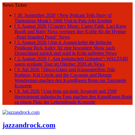
News Ticker
[ 30. September 2020 ]
New Podcast Tells Story of
Thelonious Monk’s 1968 Visit to Palo Alto
English
[ 3. August 2026 ]
Country Music: Carter Faith, Laci Kaye
Booth und Baby Nova vereinen ihre Kräfte für die Hymne
„Pearl Handled Pistol“
News
[ 3. August 2026 ]
Am 4. August kehrt die britische
Popikone Rick Astley für eine besondere Show nach
Deutschland zurück und wird in Köln auftreten
News
[ 3. August 2026 ]
„Aus logistischen Gründen“: WALTARI
sagen geplante Tour im Oktober 2026 ab
News
[ 9. Juli 2026 ]
Disco-Glanz und Klassentreffen: Nile
Rodgers, Kid Creole and the Coconuts und Boogie
Wonderstars machen den KunstRasen Bonn zur Tanzmeile
Konzerte
[ 8. Juli 2026 ]
Una festa sui prati: Jovanotti und 2500
überwiegend italienische Fans machen den KunstRasen Bonn
zu einem Platz der Lebensfreude
Konzerte
jazzandrock.com