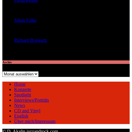
Freda Ressel
veröffentlichte 23 Artikel
Julian Falke
veröffentlichte 8 Artikel
Richard Bongartz
veröffentlichte 7 Artikel
Archiv
Archiv
Home
Konzerte
Spotlight
Interviews/Porträts
News
CD and Vinyl
English
Über mich/Impressum
© D. Akalin jazzandrock.com