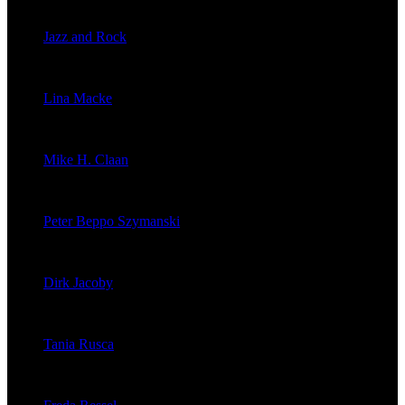
veröffentlichte 2056 Artikel
Jazz and Rock
veröffentlichte 1603 Artikel
Lina Macke
veröffentlichte 176 Artikel
Mike H. Claan
veröffentlichte 121 Artikel
Peter Beppo Szymanski
veröffentlichte 39 Artikel
Dirk Jacoby
veröffentlichte 32 Artikel
Tania Rusca
veröffentlichte 29 Artikel