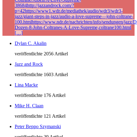
38684http://jazzandrock.com/?
p=42https://www1.wdr.de/mediathek/audio/wdr3/wdr3-
jazz/giant-steps-in-jazz/audio-a-love-supreme—john-coltrane-
100.htmlhttps://www.ndr.de/nachrichten/info/sendungen/jazz/Di
Dozen-8-John-Coltranes-A-Love-Supreme,coltrane100.html
[…]
Dylan C. Akalin
veröffentlichte 2056 Artikel
Jazz and Rock
veröffentlichte 1603 Artikel
Lina Macke
veröffentlichte 176 Artikel
Mike H. Claan
veröffentlichte 121 Artikel
Peter Beppo Szymanski
veröffentlichte 39 Artikel