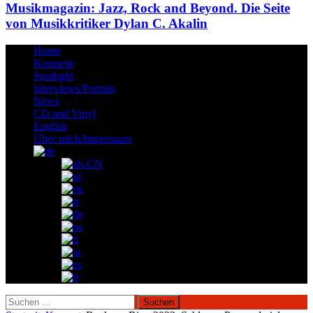
Musikmagazin: Jazz, Rock and Beyond. Die Seite
von Musikkritiker Dylan C. Akalin
Home
Konzerte
Spotlight
Interviews/Porträts
News
CD and Vinyl
English
Über mich/Impressum
Suchen
nach: