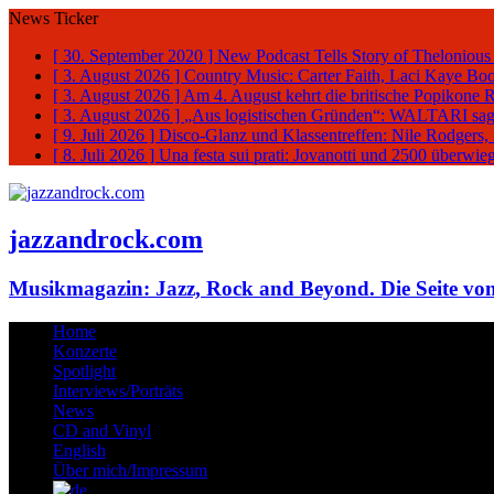
News Ticker
[ 30. September 2020 ]
New Podcast Tells Story of Thelonious
[ 3. August 2026 ]
Country Music: Carter Faith, Laci Kaye Bo
[ 3. August 2026 ]
Am 4. August kehrt die britische Popikone 
[ 3. August 2026 ]
„Aus logistischen Gründen“: WALTARI sag
[ 9. Juli 2026 ]
Disco-Glanz und Klassentreffen: Nile Rodgers
[ 8. Juli 2026 ]
Una festa sui prati: Jovanotti und 2500 überw
jazzandrock.com
Musikmagazin: Jazz, Rock and Beyond. Die Seite von
Home
Konzerte
Spotlight
Interviews/Porträts
News
CD and Vinyl
English
Über mich/Impressum