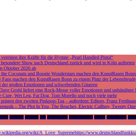
ereinen ihre Kräfte für die Hymne „Pearl Handled Pistol“
ne besondere Show nach Deutschland zurück und wird in Köln auftreten
m Oktober 2026 ab
nd the Coconuts und Boogie Wonderstars machen den KunstRasen Bonn
sche Fans machen den KunstRasen Bonn zu einem Platz der Lebensfreude
d der großen Emotionen und schwebenden Gitarren
 Dave Grohl liefert eine Rock-Messe voller Emotionen und unbändiger 
he Cure, Wet Leg, Fat Dog, Tom Morello und noch viele mehr
rägen den zweiten Pinkpop-Tag – außerdem: Editors, Franz Ferdinan
vemusik – The Plot In You, The Beaches, Electric Callboy, Twenty On
mburg
Harmonie
Interview
Jazz
Jazz and Rock
jazzandrock.com
Jazzfest
Jazzfest Bonn
Jazz 
de.wikipedia.org/wiki/A_Love_Supremehttps://www.deutschlandfunkkult