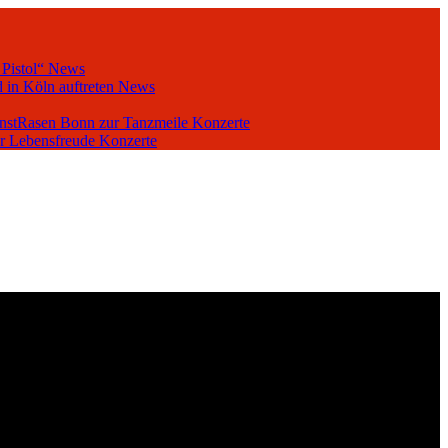
 Pistol“
News
 in Köln auftreten
News
unstRasen Bonn zur Tanzmeile
Konzerte
er Lebensfreude
Konzerte