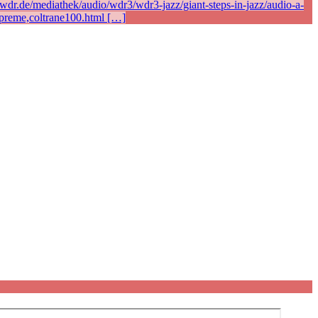
r.de/mediathek/audio/wdr3/wdr3-jazz/giant-steps-in-jazz/audio-a-
preme,coltrane100.html […]