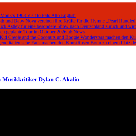
 Monk’s 1968 Visit to Palo Alto
English
oth und Baby Nova vereinen ihre Kräfte für die Hymne „Pearl Handled
Rick Astley für eine besondere Show nach Deutschland zurück und wird
en geplante Tour im Oktober 2026 ab
News
, Kid Creole and the Coconuts und Boogie Wonderstars machen den K
iegend italienische Fans machen den KunstRasen Bonn zu einem Platz d
 Musikkritiker Dylan C. Akalin