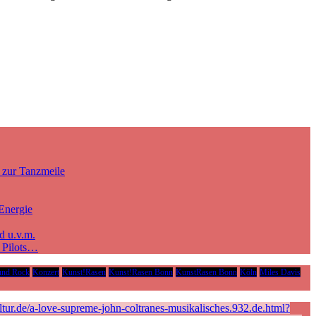
 zur Tanzmeile
Energie
d u.v.m.
e Pilots…
und Rock
Konzert
Kunst!Rasen
Kunst!Rasen Bonn
KunstRasen Bonn
Köln
Miles Davis
ur.de/a-love-supreme-john-coltranes-musikalisches.932.de.html?