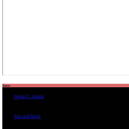
Autor
Dylan C. Akalin
veröffentlichte 2056 Artikel
Jazz and Rock
veröffentlichte 1603 Artikel