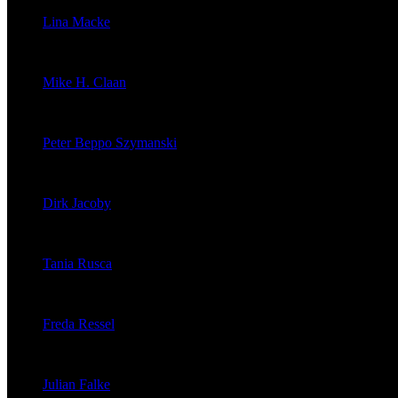
Lina Macke
veröffentlichte 176 Artikel
Mike H. Claan
veröffentlichte 121 Artikel
Peter Beppo Szymanski
veröffentlichte 39 Artikel
Dirk Jacoby
veröffentlichte 32 Artikel
Tania Rusca
veröffentlichte 29 Artikel
Freda Ressel
veröffentlichte 23 Artikel
Julian Falke