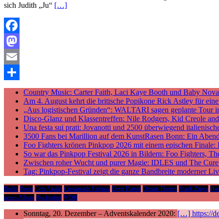
sich Judith „Ju“
[…]
Facebook
Mastodon
Email
Teilen
Country Music: Carter Faith, Laci Kaye Booth und Baby Nova v
Am 4. August kehrt die britische Popikone Rick Astley für ei
„Aus logistischen Gründen“: WALTARI sagen geplante Tour i
Disco-Glanz und Klassentreffen: Nile Rodgers, Kid Creole a
Una festa sui prati: Jovanotti und 2500 überwiegend italieni
3500 Fans bei Marillion auf dem KunstRasen Bonn: Ein Aben
Foo Fighters krönen Pinkpop 2026 mit einem epischen Finale:
So war das Pinkpop Festival 2026 in Bildern: Foo Fighters, T
Zwischen roher Wucht und purer Magie: IDLES und The Cure p
Tag: Pinkpop-Festival zeigt die ganze Bandbreite moderner Li
Berlin
Bonn
Cem Akalin
Crossroads Festival
Deep Purple
Dream Theater
Frank Zappa
Ha
neues Album
Rockpalast
WDR
Sonntag, 20. Dezember – Adventskalender 2020:
[…] https://