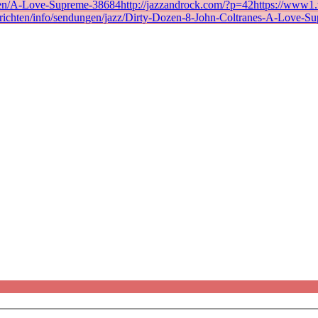
en/A-Love-Supreme-38684http://jazzandrock.com/?p=42https://www1.wd
richten/info/sendungen/jazz/Dirty-Dozen-8-John-Coltranes-A-Love-Su