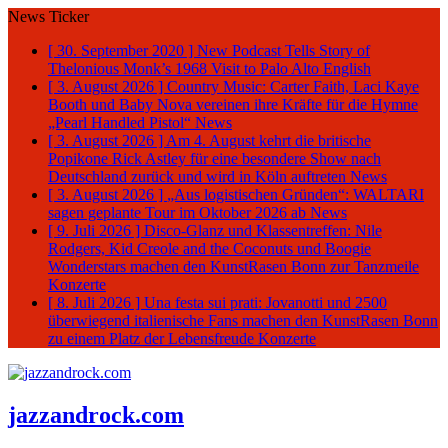
News Ticker
[ 30. September 2020 ]
New Podcast Tells Story of
Thelonious Monk’s 1968 Visit to Palo Alto
English
[ 3. August 2026 ]
Country Music: Carter Faith, Laci Kaye
Booth und Baby Nova vereinen ihre Kräfte für die Hymne
„Pearl Handled Pistol“
News
[ 3. August 2026 ]
Am 4. August kehrt die britische
Popikone Rick Astley für eine besondere Show nach
Deutschland zurück und wird in Köln auftreten
News
[ 3. August 2026 ]
„Aus logistischen Gründen“: WALTARI
sagen geplante Tour im Oktober 2026 ab
News
[ 9. Juli 2026 ]
Disco-Glanz und Klassentreffen: Nile
Rodgers, Kid Creole and the Coconuts und Boogie
Wonderstars machen den KunstRasen Bonn zur Tanzmeile
Konzerte
[ 8. Juli 2026 ]
Una festa sui prati: Jovanotti und 2500
überwiegend italienische Fans machen den KunstRasen Bonn
zu einem Platz der Lebensfreude
Konzerte
jazzandrock.com