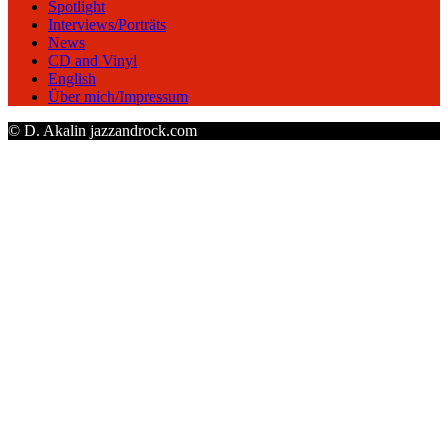
Spotlight
Interviews/Porträts
News
CD and Vinyl
English
Über mich/Impressum
© D. Akalin jazzandrock.com