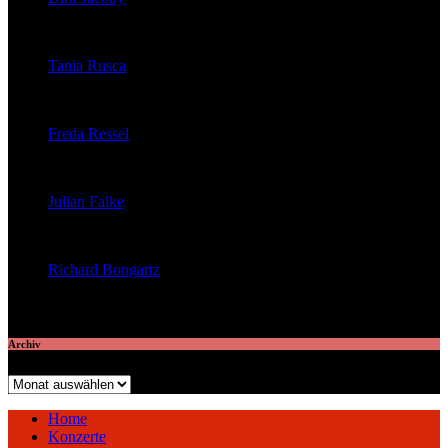
veröffentlichte 32 Artikel
Tania Rusca
veröffentlichte 29 Artikel
Freda Ressel
veröffentlichte 23 Artikel
Julian Falke
veröffentlichte 8 Artikel
Richard Bongartz
veröffentlichte 7 Artikel
Archiv
Archiv
Home
Konzerte