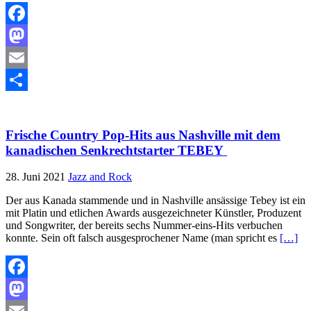
Facebook
Mastodon
Email
Teilen
Frische Country Pop-Hits aus Nashville mit dem
kanadischen Senkrechtstarter TEBEY
28. Juni 2021
Jazz and Rock
Der aus Kanada stammende und in Nashville ansässige Tebey ist ein
mit Platin und etlichen Awards ausgezeichneter Künstler, Produzent
und Songwriter, der bereits sechs Nummer-eins-Hits verbuchen
konnte. Sein oft falsch ausgesprochener Name (man spricht es
[…]
Facebook
Mastodon