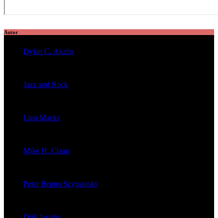
Autor
Dylan C. Akalin
veröffentlichte 2056 Artikel
Jazz and Rock
veröffentlichte 1603 Artikel
Lina Macke
veröffentlichte 176 Artikel
Mike H. Claan
veröffentlichte 121 Artikel
Peter Beppo Szymanski
veröffentlichte 39 Artikel
Dirk Jacoby