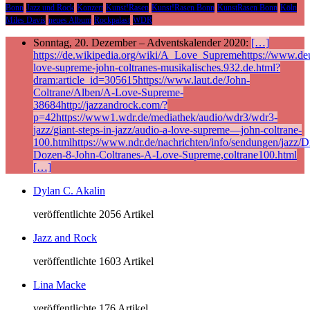
Bonn
Jazz und Rock
Konzert
Kunst!Rasen
Kunst!Rasen Bonn
KunstRasen Bonn
Köln
Miles Davis
neues Album
Rockpalast
WDR
Sonntag, 20. Dezember – Adventskalender 2020:
[…]
https://de.wikipedia.org/wiki/A_Love_Supremehttps://www.deu
love-supreme-john-coltranes-musikalisches.932.de.html?
dram:article_id=305615https://www.laut.de/John-
Coltrane/Alben/A-Love-Supreme-
38684http://jazzandrock.com/?
p=42https://www1.wdr.de/mediathek/audio/wdr3/wdr3-
jazz/giant-steps-in-jazz/audio-a-love-supreme—john-coltrane-
100.htmlhttps://www.ndr.de/nachrichten/info/sendungen/jazz/Di
Dozen-8-John-Coltranes-A-Love-Supreme,coltrane100.html
[…]
Dylan C. Akalin
veröffentlichte 2056 Artikel
Jazz and Rock
veröffentlichte 1603 Artikel
Lina Macke
veröffentlichte 176 Artikel