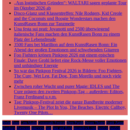
„Aus logistischen Gründen“: WALTARI sagen geplante Tour
im Oktober 2026 ab
Disco-Glanz und Klassentreffen: Nile Rodgers, Kid Creole
and the Coconuts und Boogie Wonderstars machen den
KunstRasen Bonn zur Tanzmeile
Una festa sui prati: Jovanotti und 2500 überwiegend
italienische Fans machen den KunstRasen Bonn zu einem
Platz der Lebensfreude
3500 Fans bei Marillion auf dem KunstRasen Bonn: Ein
Abend der großen Emotionen und schwebenden Gitarren
Foo Fighters krönen Pinkpop 2026 mit einem epischen
Finale: Dave Grohl liefert eine Rock-Messe voller Emotionen
und unbändiger Energie
So war das Pinkpop Festival 2026 in Bildern: Foo Fighters,
The Cure, Wet Leg, Fat Dog, Tom Morello und noch viele
mehr
Zwischen roher Wucht und purer Magie: IDLES und The
Cure prägen den zweiten Pinkpop-Tag – außerdem: Editors,
Franz Ferdinand u.v.m.
Tag: Pinkpop-Festival zeigt die ganze Bandbreite moderner
Livemusik – The Plot In You, The Beaches, Electric Callboy,
Twenty One Pilots…
Berlin
Bonn
Cem Akalin
Crossroads Festival
Deep Purple
Dream Theater
Frank Zappa
Hamburg
Harmonie
Interview
Jazz
Jazz and Rock
jazzandrock.com
Jazzfest
Jazzfest