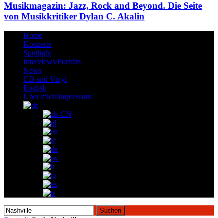
Musikmagazin: Jazz, Rock and Beyond. Die Seite
von Musikkritiker Dylan C. Akalin
Home
Konzerte
Spotlight
Interviews/Porträts
News
CD and Vinyl
English
Über mich/Impressum
Suchen
nach: