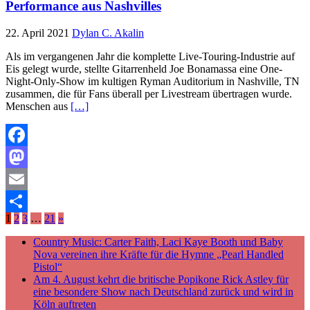
Performance aus Nashvilles
22. April 2021
Dylan C. Akalin
Als im vergangenen Jahr die komplette Live-Touring-Industrie auf
Eis gelegt wurde, stellte Gitarrenheld Joe Bonamassa eine One-
Night-Only-Show im kultigen Ryman Auditorium in Nashville, TN
zusammen, die für Fans überall per Livestream übertragen wurde.
Menschen aus
[…]
Facebook
Mastodon
Email
1
2
3
…
21
»
Teilen
Country Music: Carter Faith, Laci Kaye Booth und Baby
Nova vereinen ihre Kräfte für die Hymne „Pearl Handled
Pistol“
Am 4. August kehrt die britische Popikone Rick Astley für
eine besondere Show nach Deutschland zurück und wird in
Köln auftreten