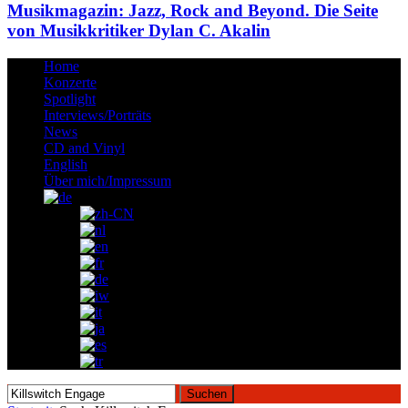
Musikmagazin: Jazz, Rock and Beyond. Die Seite
von Musikkritiker Dylan C. Akalin
Home
Konzerte
Spotlight
Interviews/Porträts
News
CD and Vinyl
English
Über mich/Impressum
Suchen
nach: