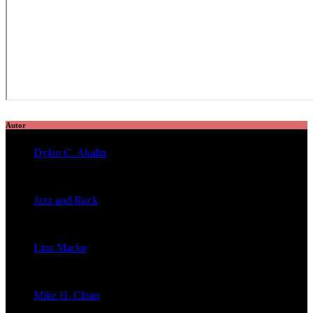
Autor
Dylan C. Akalin
veröffentlichte 2056 Artikel
Jazz and Rock
veröffentlichte 1603 Artikel
Lina Macke
veröffentlichte 176 Artikel
Mike H. Claan