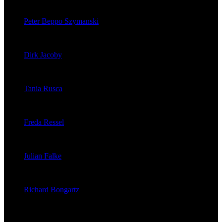
veröffentlichte 121 Artikel
Peter Beppo Szymanski
veröffentlichte 39 Artikel
Dirk Jacoby
veröffentlichte 32 Artikel
Tania Rusca
veröffentlichte 29 Artikel
Freda Ressel
veröffentlichte 23 Artikel
Julian Falke
veröffentlichte 8 Artikel
Richard Bongartz
veröffentlichte 7 Artikel