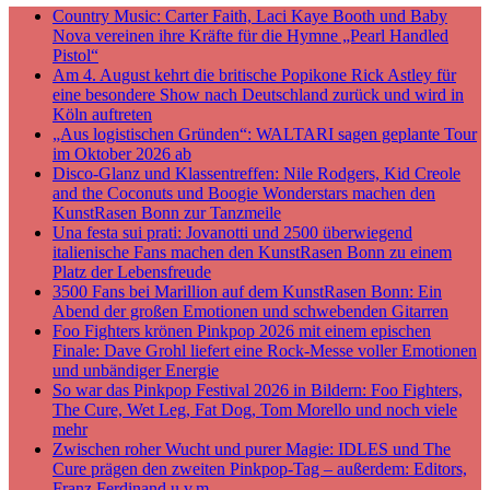
Country Music: Carter Faith, Laci Kaye Booth und Baby
Nova vereinen ihre Kräfte für die Hymne „Pearl Handled
Pistol“
Am 4. August kehrt die britische Popikone Rick Astley für
eine besondere Show nach Deutschland zurück und wird in
Köln auftreten
„Aus logistischen Gründen“: WALTARI sagen geplante Tour
im Oktober 2026 ab
Disco-Glanz und Klassentreffen: Nile Rodgers, Kid Creole
and the Coconuts und Boogie Wonderstars machen den
KunstRasen Bonn zur Tanzmeile
Una festa sui prati: Jovanotti und 2500 überwiegend
italienische Fans machen den KunstRasen Bonn zu einem
Platz der Lebensfreude
3500 Fans bei Marillion auf dem KunstRasen Bonn: Ein
Abend der großen Emotionen und schwebenden Gitarren
Foo Fighters krönen Pinkpop 2026 mit einem epischen
Finale: Dave Grohl liefert eine Rock-Messe voller Emotionen
und unbändiger Energie
So war das Pinkpop Festival 2026 in Bildern: Foo Fighters,
The Cure, Wet Leg, Fat Dog, Tom Morello und noch viele
mehr
Zwischen roher Wucht und purer Magie: IDLES und The
Cure prägen den zweiten Pinkpop-Tag – außerdem: Editors,
Franz Ferdinand u.v.m.