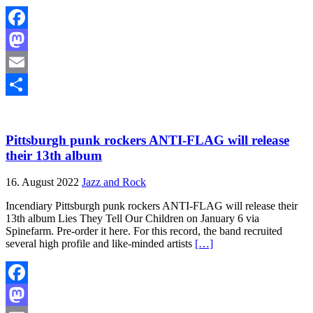
Facebook
Mastodon
Email
Teilen
Pittsburgh punk rockers ANTI-FLAG will release
their 13th album
16. August 2022
Jazz and Rock
Incendiary Pittsburgh punk rockers ANTI-FLAG will release their
13th album Lies They Tell Our Children on January 6 via
Spinefarm. Pre-order it here. For this record, the band recruited
several high profile and like-minded artists
[…]
Facebook