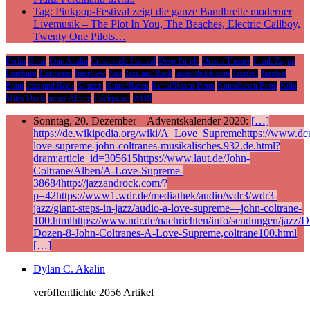
Tag: Pinkpop-Festival zeigt die ganze Bandbreite moderner
Livemusik – The Plot In You, The Beaches, Electric Callboy,
Twenty One Pilots…
Berlin
Bonn
Cem Akalin
Crossroads Festival
Deep Purple
Dream Theater
Frank Zappa
Hamburg
Harmonie
Interview
Jazz
Jazz and Rock
jazzandrock.com
Jazzfest
Jazzfest
Bonn
Jazz und Rock
Konzert
Kunst!Rasen
Kunst!Rasen Bonn
KunstRasen Bonn
Köln
Miles Davis
neues Album
Rockpalast
WDR
Sonntag, 20. Dezember – Adventskalender 2020:
[…]
https://de.wikipedia.org/wiki/A_Love_Supremehttps://www.deu
love-supreme-john-coltranes-musikalisches.932.de.html?
dram:article_id=305615https://www.laut.de/John-
Coltrane/Alben/A-Love-Supreme-
38684http://jazzandrock.com/?
p=42https://www1.wdr.de/mediathek/audio/wdr3/wdr3-
jazz/giant-steps-in-jazz/audio-a-love-supreme—john-coltrane-
100.htmlhttps://www.ndr.de/nachrichten/info/sendungen/jazz/Di
Dozen-8-John-Coltranes-A-Love-Supreme,coltrane100.html
[…]
Dylan C. Akalin
veröffentlichte 2056 Artikel