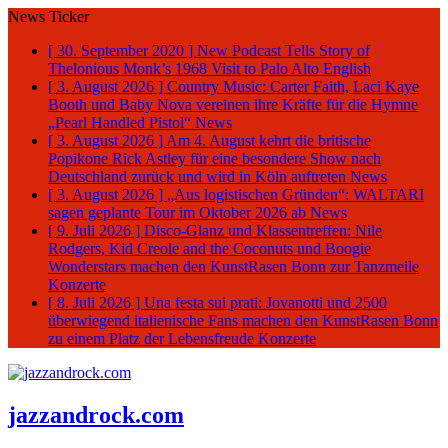
News Ticker
[ 30. September 2020 ]
New Podcast Tells Story of
Thelonious Monk’s 1968 Visit to Palo Alto
English
[ 3. August 2026 ]
Country Music: Carter Faith, Laci Kaye
Booth und Baby Nova vereinen ihre Kräfte für die Hymne
„Pearl Handled Pistol“
News
[ 3. August 2026 ]
Am 4. August kehrt die britische
Popikone Rick Astley für eine besondere Show nach
Deutschland zurück und wird in Köln auftreten
News
[ 3. August 2026 ]
„Aus logistischen Gründen“: WALTARI
sagen geplante Tour im Oktober 2026 ab
News
[ 9. Juli 2026 ]
Disco-Glanz und Klassentreffen: Nile
Rodgers, Kid Creole and the Coconuts und Boogie
Wonderstars machen den KunstRasen Bonn zur Tanzmeile
Konzerte
[ 8. Juli 2026 ]
Una festa sui prati: Jovanotti und 2500
überwiegend italienische Fans machen den KunstRasen Bonn
zu einem Platz der Lebensfreude
Konzerte
jazzandrock.com