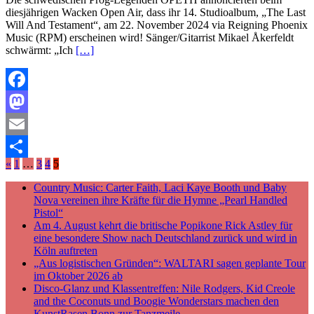
diesjährigen Wacken Open Air, dass ihr 14. Studioalbum, „The Last
Will And Testament“, am 22. November 2024 via Reigning Phoenix
Music (RPM) erscheinen wird! Sänger/Gitarrist Mikael Åkerfeldt
schwärmt: „Ich
[…]
Facebook
Mastodon
Email
«
1
…
3
4
5
Teilen
Country Music: Carter Faith, Laci Kaye Booth und Baby
Nova vereinen ihre Kräfte für die Hymne „Pearl Handled
Pistol“
Am 4. August kehrt die britische Popikone Rick Astley für
eine besondere Show nach Deutschland zurück und wird in
Köln auftreten
„Aus logistischen Gründen“: WALTARI sagen geplante Tour
im Oktober 2026 ab
Disco-Glanz und Klassentreffen: Nile Rodgers, Kid Creole
and the Coconuts und Boogie Wonderstars machen den
KunstRasen Bonn zur Tanzmeile