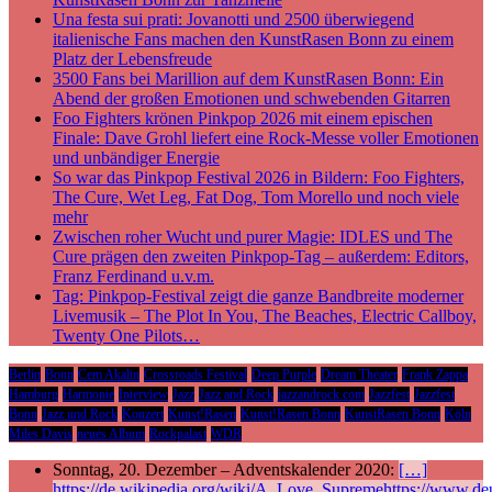
Una festa sui prati: Jovanotti und 2500 überwiegend
italienische Fans machen den KunstRasen Bonn zu einem
Platz der Lebensfreude
3500 Fans bei Marillion auf dem KunstRasen Bonn: Ein
Abend der großen Emotionen und schwebenden Gitarren
Foo Fighters krönen Pinkpop 2026 mit einem epischen
Finale: Dave Grohl liefert eine Rock-Messe voller Emotionen
und unbändiger Energie
So war das Pinkpop Festival 2026 in Bildern: Foo Fighters,
The Cure, Wet Leg, Fat Dog, Tom Morello und noch viele
mehr
Zwischen roher Wucht und purer Magie: IDLES und The
Cure prägen den zweiten Pinkpop-Tag – außerdem: Editors,
Franz Ferdinand u.v.m.
Tag: Pinkpop-Festival zeigt die ganze Bandbreite moderner
Livemusik – The Plot In You, The Beaches, Electric Callboy,
Twenty One Pilots…
Berlin
Bonn
Cem Akalin
Crossroads Festival
Deep Purple
Dream Theater
Frank Zappa
Hamburg
Harmonie
Interview
Jazz
Jazz and Rock
jazzandrock.com
Jazzfest
Jazzfest
Bonn
Jazz und Rock
Konzert
Kunst!Rasen
Kunst!Rasen Bonn
KunstRasen Bonn
Köln
Miles Davis
neues Album
Rockpalast
WDR
Sonntag, 20. Dezember – Adventskalender 2020:
[…]
https://de.wikipedia.org/wiki/A_Love_Supremehttps://www.deu