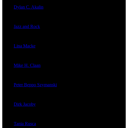
Dylan C. Akalin
veröffentlichte 2056 Artikel
Jazz and Rock
veröffentlichte 1603 Artikel
Lina Macke
veröffentlichte 176 Artikel
Mike H. Claan
veröffentlichte 121 Artikel
Peter Beppo Szymanski
veröffentlichte 39 Artikel
Dirk Jacoby
veröffentlichte 32 Artikel
Tania Rusca