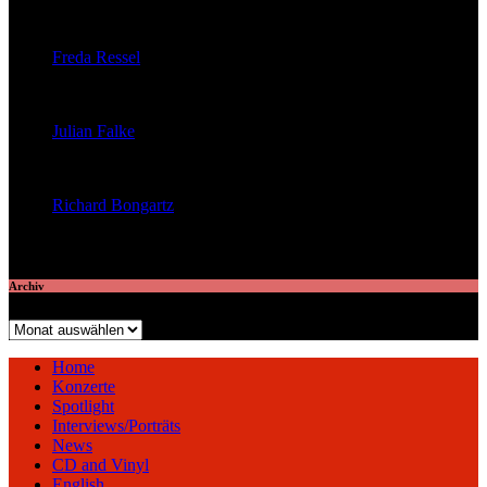
veröffentlichte 29 Artikel
Freda Ressel
veröffentlichte 23 Artikel
Julian Falke
veröffentlichte 8 Artikel
Richard Bongartz
veröffentlichte 7 Artikel
Archiv
Archiv
Home
Konzerte
Spotlight
Interviews/Porträts
News
CD and Vinyl
English