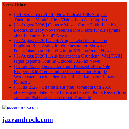
News Ticker
[ 30. September 2020 ]
New Podcast Tells Story of
Thelonious Monk’s 1968 Visit to Palo Alto
English
[ 3. August 2026 ]
Country Music: Carter Faith, Laci Kaye
Booth und Baby Nova vereinen ihre Kräfte für die Hymne
„Pearl Handled Pistol“
News
[ 3. August 2026 ]
Am 4. August kehrt die britische
Popikone Rick Astley für eine besondere Show nach
Deutschland zurück und wird in Köln auftreten
News
[ 3. August 2026 ]
„Aus logistischen Gründen“: WALTARI
sagen geplante Tour im Oktober 2026 ab
News
[ 9. Juli 2026 ]
Disco-Glanz und Klassentreffen: Nile
Rodgers, Kid Creole and the Coconuts und Boogie
Wonderstars machen den KunstRasen Bonn zur Tanzmeile
Konzerte
[ 8. Juli 2026 ]
Una festa sui prati: Jovanotti und 2500
überwiegend italienische Fans machen den KunstRasen Bonn
zu einem Platz der Lebensfreude
Konzerte
jazzandrock.com