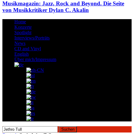
Musikmagazin: Jazz, Rock and Beyond. Die Seite
von Musikkritiker Dylan C. Akalin
Home
Konzerte
Spotlight
Interviews/Porträts
News
CD and Vinyl
English
Über mich/Impressum
Suchen
nach: