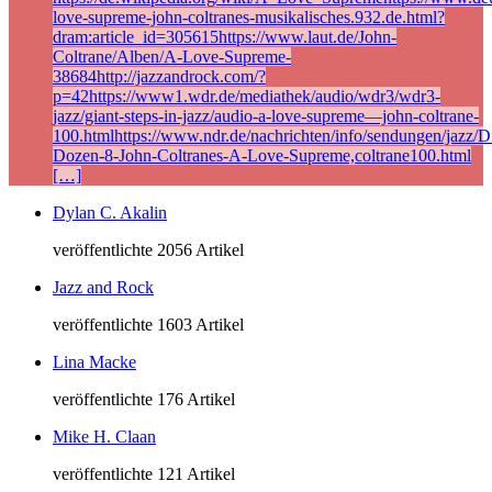
love-supreme-john-coltranes-musikalisches.932.de.html?
dram:article_id=305615https://www.laut.de/John-
Coltrane/Alben/A-Love-Supreme-
38684http://jazzandrock.com/?
p=42https://www1.wdr.de/mediathek/audio/wdr3/wdr3-
jazz/giant-steps-in-jazz/audio-a-love-supreme—john-coltrane-
100.htmlhttps://www.ndr.de/nachrichten/info/sendungen/jazz/Di
Dozen-8-John-Coltranes-A-Love-Supreme,coltrane100.html
[…]
Dylan C. Akalin
veröffentlichte 2056 Artikel
Jazz and Rock
veröffentlichte 1603 Artikel
Lina Macke
veröffentlichte 176 Artikel
Mike H. Claan
veröffentlichte 121 Artikel