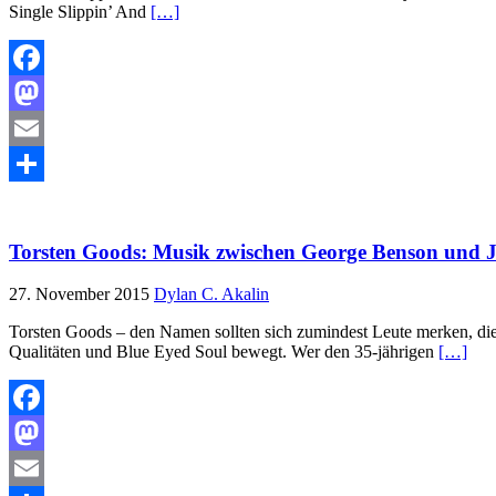
Single Slippin’ And
[…]
Facebook
Mastodon
Email
Teilen
Torsten Goods: Musik zwischen George Benson und 
27. November 2015
Dylan C. Akalin
Torsten Goods – den Namen sollten sich zumindest Leute merken, die 
Qualitäten und Blue Eyed Soul bewegt. Wer den 35-jährigen
[…]
Facebook
Mastodon