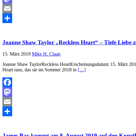
Mastodon
Email
Teilen
Joanne Shaw Taylor „Reckless Heart“ – Tiefe Liebe 
15. März 2019
Mike H. Claan
Joanne Shaw TaylorReckless HeartErscheinungsdatum: 15. März 2019L
Heart raus, das sie im Sommer 2018 in
[…]
Facebook
Mastodon
Email
Teilen
James Bay kommt am 8. August 2019 auf den Kuns