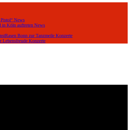
 Pistol“
News
 in Köln auftreten
News
unstRasen Bonn zur Tanzmeile
Konzerte
er Lebensfreude
Konzerte