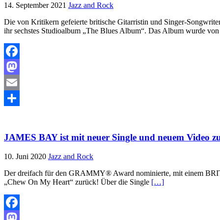
14. September 2021
Jazz and Rock
Die von Kritikern gefeierte britische Gitarristin und Singer-Songwrite
ihr sechstes Studioalbum „The Blues Album“. Das Album wurde vo
Facebook
Mastodon
Email
Teilen
JAMES BAY ist mit neuer Single und neuem Video z
10. Juni 2020
Jazz and Rock
Der dreifach für den GRAMMY® Award nominierte, mit einem BRIT Aw
„Chew On My Heart“ zurück! Über die Single
[…]
Facebook