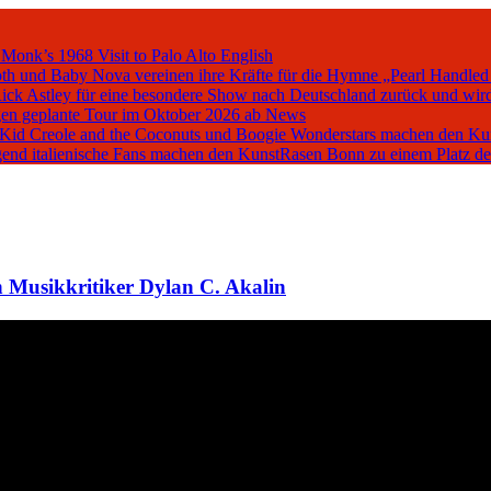
 Monk’s 1968 Visit to Palo Alto
English
oth und Baby Nova vereinen ihre Kräfte für die Hymne „Pearl Handled
Rick Astley für eine besondere Show nach Deutschland zurück und wird
en geplante Tour im Oktober 2026 ab
News
, Kid Creole and the Coconuts und Boogie Wonderstars machen den K
iegend italienische Fans machen den KunstRasen Bonn zu einem Platz d
 Musikkritiker Dylan C. Akalin