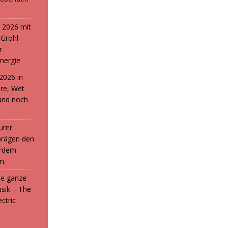
 2026 mit
 Grohl
r
nergie
2026 in
ure, Wet
und noch
urer
prägen den
rdem:
m.
die ganze
sik – The
ctric