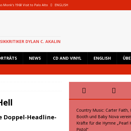
s Monk’s 1968 Visit to Palo Alto
ENGLISH
oth und Baby Nova vereinen ihre Kräfte für die Hymne „Pearl Handled Pistol“
 Rick Astley für eine besondere Show nach Deutschland zurück und wird in
SIKKRITIKER DYLAN C. AKALIN
en geplante Tour im Oktober 2026 ab
NEWS
ORTRÄTS
NEWS
CD AND VINYL
ENGLISH
ÜBE
s, Kid Creole and the Coconuts und Boogie Wonderstars machen den
wiegend italienische Fans machen den KunstRasen Bonn zu einem Platz der
ell
Country Music: Carter Faith,
e Doppel-Headline-
Booth und Baby Nova verein
Kräfte für die Hymne „Pearl
Pistol“