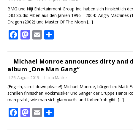
o
n
BMG und Niji Entertainment Group Inc. haben sich hinsichtlich de
k
DIO Studio Alben aus den Jahren 1996 – 2004: Angry Machines (19
Dragon (2002) und Master Of The Moon
[…]
F
M
E
T
ac
as
m
ei
e
to
ai
le
b
d
l
n
Michael Monroe announces dirty and 
album „One Man Gang“
o
o
26. August 2019
Lina Macke
o
n
(English, scroll down please!) Michael Monroe, bürgerlich: Matti
k
schrillen finnischen Rockmusiker und Sänger der Gruppe Hanoi R
man prahlt, wie man sich glamourös und farbenfroh gibt.
[…]
F
M
E
T
ac
as
m
ei
e
to
ai
le