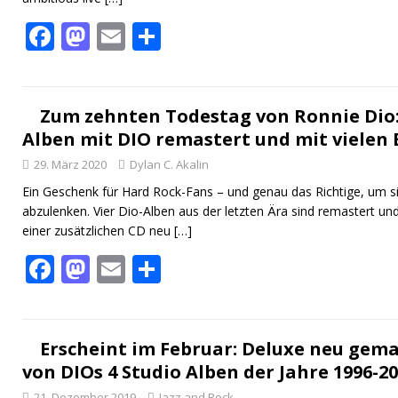
F
M
E
T
ac
as
m
ei
e
to
ai
le
b
d
l
n
Zum zehnten Todestag von Ronnie Dio: 
Alben mit DIO remastert und mit vielen 
o
o
29. März 2020
Dylan C. Akalin
o
n
Ein Geschenk für Hard Rock-Fans – und genau das Richtige, um si
k
abzulenken. Vier Dio-Alben aus der letzten Ära sind remastert u
einer zusätzlichen CD neu
[…]
F
M
E
T
ac
as
m
ei
e
to
ai
le
b
d
l
n
Erscheint im Februar: Deluxe neu gema
von DIOs 4 Studio Alben der Jahre 1996-2
o
o
21. Dezember 2019
Jazz and Rock