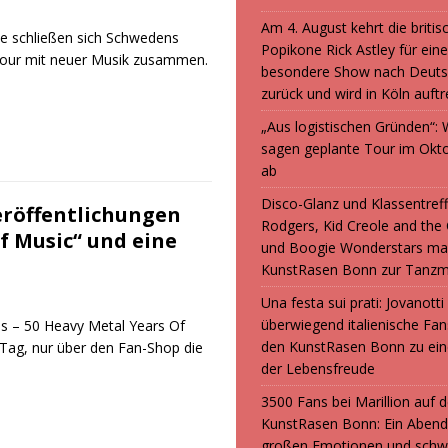
Am 4. August kehrt die britis
rte schließen sich Schwedens
Popikone Rick Astley für ein
 Tour mit neuer Musik zusammen.
besondere Show nach Deuts
zurück und wird in Köln auft
„Aus logistischen Gründen“
sagen geplante Tour im Okt
ab
Disco-Glanz und Klassentreff
eröffentlichungen
Rodgers, Kid Creole and the
Of Music“ und eine
und Boogie Wonderstars ma
KunstRasen Bonn zur Tanzm
Una festa sui prati: Jovanott
überwiegend italienische F
ns – 50 Heavy Metal Years Of
den KunstRasen Bonn zu ein
Tag, nur über den Fan-Shop die
der Lebensfreude
3500 Fans bei Marillion auf
KunstRasen Bonn: Ein Abend
großen Emotionen und sch