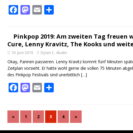
F
M
E
T
ac
as
m
ei
e
to
ai
le
b
d
l
n
Pinkpop 2019: Am zweiten Tag freuen w
Cure, Lenny Kravitz, The Kooks und weite
o
o
10. Juni 2019
Dylan C. Akalin
o
n
Okay, Pannen passieren. Lenny Kravitz kommt fünf Minuten späte
k
Zeitplan vorsieht. Er hätte wohl gerne die vollen 75 Minuten abgel
des Pinkpop Festivals sind unerbittlich
[…]
F
M
E
T
ac
as
m
ei
e
to
ai
le
b
d
l
n
«
1
2
3
4
»
o
o