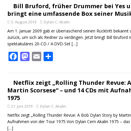
b
d
l
n
Bill Bruford, früher Drummer bei Yes 
bringt eine umfassende Box seiner Musi
o
o
5. August 2019
Dylan C. Akalin
o
n
Am 1. Januar 2009 gab er überraschend seinen Rücktritt bekannt 
k
zurück, um sich als Redner zu verdingen. Jetzt bringt Bill Bruford
spektakuläres 20-CD / 4-DVD-Set
[…]
F
M
E
T
ac
as
m
ei
e
to
ai
le
b
d
l
n
Netflix zeigt „Rolling Thunder Revue: 
Martin Scorsese“ – und 14 CDs mit Aufn
o
o
1975
o
n
21. Juni 2019
Dylan C. Akalin
k
Netflix zeigt „Rolling Thunder Revue: A Bob Dylan Story by Marti
Aufnahmen von der Tour 1975 Von Dylan Cem Akalin 1975 – das 
[…]