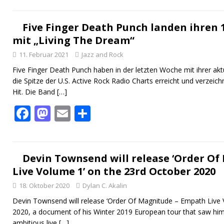
e
to
ai
le
b
d
l
n
Five Finger Death Punch landen ihren
mit „Living The Dream“
o
o
11. Februar 2021
Jazz and Rock
o
n
Five Finger Death Punch haben in der letzten Woche mit ihrer akt
k
die Spitze der U.S. Active Rock Radio Charts erreicht und verzei
Hit. Die Band
[…]
F
M
E
T
ac
as
m
ei
e
to
ai
le
b
d
l
n
Devin Townsend will release ‘Order O
Live Volume 1’ on the 23rd October 2020
o
o
18. Oktober 2020
Dylan C. Akalin
o
n
Devin Townsend will release ‘Order Of Magnitude – Empath Live 
k
2020, a document of his Winter 2019 European tour that saw him
ambitious live
[…]