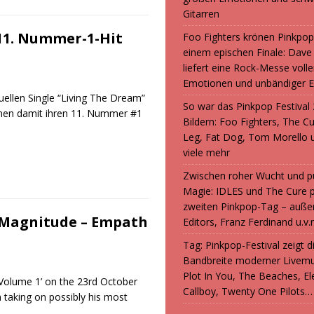
Gitarren
 11. Nummer-1-Hit
Foo Fighters krönen Pinkpop
einem epischen Finale: Dave
liefert eine Rock-Messe volle
Emotionen und unbändiger E
uellen Single “Living The Dream”
So war das Pinkpop Festival 
chnen damit ihren 11. Nummer #1
Bildern: Foo Fighters, The C
Leg, Fat Dog, Tom Morello 
viele mehr
Zwischen roher Wucht und p
Magie: IDLES und The Cure 
zweiten Pinkpop-Tag – auße
f Magnitude – Empath
Editors, Franz Ferdinand u.v.
Tag: Pinkpop-Festival zeigt 
Bandbreite moderner Livemu
Plot In You, The Beaches, Ele
Volume 1’ on the 23rd October
Callboy, Twenty One Pilots…
 taking on possibly his most