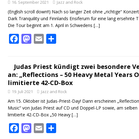
16. September 2021
Jazz and Rock
(English scroll down!!) Nach so langer Zeit ohne „richtige“ Konze
Dark Tranquility und Finnlands Ensiferum für eine lang ersehnte
Die Tour beginnt am 1. April in Schwedens
[…]
F
M
E
T
ac
as
m
ei
e
to
ai
le
b
d
l
n
Judas Priest kündigt zwei besondere V
an: „Reflections – 50 Heavy Metal Years 
o
o
limitierte 42-CD-Box
o
n
19. Juli 2021
Jazz and Rock
k
Am 15. Oktober ist Judas-Priest-Day! Dann erscheinen „Reflectio
Music“ von Judas Priest auf CD und Doppel-LP sowie, am selben 
limitierte 42-CD-Box „50 Heavy
[…]
F
M
E
T
ac
as
m
ei