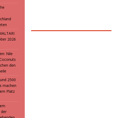
che
e
chland
reten
: WALTARI
ober 2026
en: Nile
 Coconuts
chen den
eile
i und 2500
ans machen
em Platz
 dem
 der
webenden