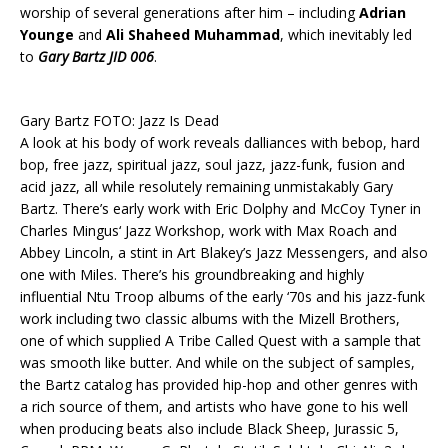
worship of several generations after him – including
Adrian
Younge
and
Ali Shaheed Muhammad
, which inevitably led
to
Gary Bartz JID 006
.
Gary Bartz FOTO: Jazz Is Dead
A look at his body of work reveals dalliances with bebop, hard
bop, free jazz, spiritual jazz, soul jazz, jazz-funk, fusion and
acid jazz, all while resolutely remaining unmistakably Gary
Bartz. There’s early work with Eric Dolphy and McCoy Tyner in
Charles Mingus‘ Jazz Workshop, work with Max Roach and
Abbey Lincoln, a stint in Art Blakey’s Jazz Messengers, and also
one with Miles. There’s his groundbreaking and highly
influential Ntu Troop albums of the early ‘70s and his jazz-funk
work including two classic albums with the Mizell Brothers,
one of which supplied A Tribe Called Quest with a sample that
was smooth like butter. And while on the subject of samples,
the Bartz catalog has provided hip-hop and other genres with
a rich source of them, and artists who have gone to his well
when producing beats also include Black Sheep, Jurassic 5,