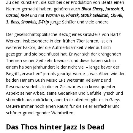
Zu den Künstlern, die sich bei der Produktion von Beats einen
Namen gemacht haben, gehören auch
Black Sheep, Jurassic 5,
Casual, RPM
und mit
Warren G, Photek, Statik Selektah, Chi-Ali,
3. Bass, Showbiz, Z-Trip
junge Schüler und viele andere.
Der gesellschaftspolitische Bezug eines Großteils von Bartz‘
Werken, insbesondere in den frühen 70er Jahren, ist ein
weiterer Faktor, der die Aufmerksamkeit vieler auf sich
gezogen und sie beeinflusst hat. Er war sich der drängenden
Themen seiner Zeit sehr bewusst und diese haben sich in
einem halben Jahrhundert leider nicht viel – lange bevor der
Begriff „erwachen“ jemals geprägt wurde -, was Alben wie den
beiden Harlem Bush Music LPs weiterhin Relevanz und
Resonanz verleiht. In dieser Zeit war es ein konsequenter
Aspekt seiner Arbeit, seine Gedanken und Gefühle lyrisch und
stimmlich auszudrücken, aber trotz alledem gibt es in Garys
Oeuvre immer noch einen Raum für die Feier einfacher und
schöner grundlegender Wahrheiten.
Das Thos hinter Jazz Is Dead