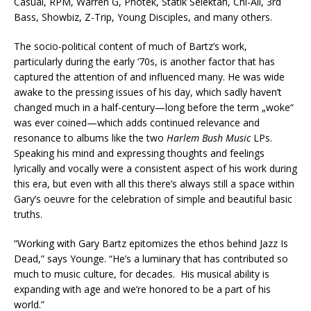
Casual, RPM, Warren G, Photek, Statik Selektah, Chi-Ali, 3rd
Bass, Showbiz, Z-Trip, Young Disciples, and many others.
The socio-political content of much of Bartz’s work,
particularly during the early ‘70s, is another factor that has
captured the attention of and influenced many. He was wide
awake to the pressing issues of his day, which sadly haven’t
changed much in a half-century—long before the term „woke“
was ever coined—which adds continued relevance and
resonance to albums like the two
Harlem Bush Music
LPs.
Speaking his mind and expressing thoughts and feelings
lyrically and vocally were a consistent aspect of his work during
this era, but even with all this there’s always still a space within
Gary’s oeuvre for the celebration of simple and beautiful basic
truths.
“Working with Gary Bartz epitomizes the ethos behind Jazz Is
Dead,” says Younge. “He’s a luminary that has contributed so
much to music culture, for decades. His musical ability is
expanding with age and we’re honored to be a part of his
world.”