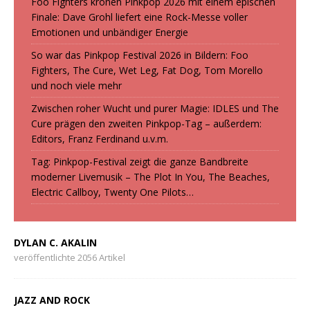
Foo Fighters krönen Pinkpop 2026 mit einem epischen
Finale: Dave Grohl liefert eine Rock-Messe voller
Emotionen und unbändiger Energie
So war das Pinkpop Festival 2026 in Bildern: Foo
Fighters, The Cure, Wet Leg, Fat Dog, Tom Morello
und noch viele mehr
Zwischen roher Wucht und purer Magie: IDLES und The
Cure prägen den zweiten Pinkpop-Tag – außerdem:
Editors, Franz Ferdinand u.v.m.
Tag: Pinkpop-Festival zeigt die ganze Bandbreite
moderner Livemusik – The Plot In You, The Beaches,
Electric Callboy, Twenty One Pilots…
DYLAN C. AKALIN
veröffentlichte 2056 Artikel
JAZZ AND ROCK