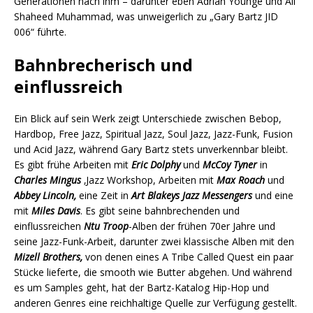
Generationen nach ihm – darunter eben Adrian Younge und Ali
Shaheed Muhammad, was unweigerlich zu „Gary Bartz JID
006“ führte.
Bahnbrecherisch und
einflussreich
Ein Blick auf sein Werk zeigt Unterschiede zwischen Bebop,
Hardbop, Free Jazz, Spiritual Jazz, Soul Jazz, Jazz-Funk, Fusion
und Acid Jazz, während Gary Bartz stets unverkennbar bleibt.
Es gibt frühe Arbeiten mit
Eric Dolphy
und
McCoy Tyner
in
Charles Mingus
‚Jazz Workshop, Arbeiten mit
Max Roach
und
Abbey Lincoln,
eine Zeit in
Art Blakeys Jazz Messengers
und eine
mit
Miles Davis
. Es gibt seine bahnbrechenden und
einflussreichen
Ntu Troop
-Alben der frühen 70er Jahre und
seine Jazz-Funk-Arbeit, darunter zwei klassische Alben mit den
Mizell Brothers,
von denen eines A Tribe Called Quest ein paar
Stücke lieferte, die smooth wie Butter abgehen. Und während
es um Samples geht, hat der Bartz-Katalog Hip-Hop und
anderen Genres eine reichhaltige Quelle zur Verfügung gestellt.