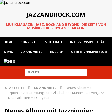
JAZZANDROCK.COM
MUSIKMAGAZIN: JAZZ, ROCK AND BEYOND. DIE SEITE VON
MUSIKKRITIKER DYLAN C. AKALIN
HOME
KONZERTE
SPOTLIGHT
INTERVIEWS/PORTRÄTS
NEWS
CD AND VINYL
ENGLISH
ÜBER MICH/IMPRESSUM
STARTSEITE
CD AND VINYL
Neues Album mit
Jazzpionier: Adrian Younge und Ali Shaheed Muhammad von Jazz
Is Dead arbeiten mit Gary Bartz
Neues Album mit Jazzpionier: