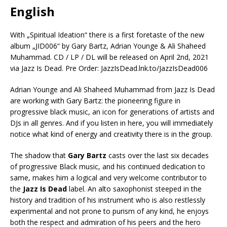
English
With „Spiritual Ideation“ there is a first foretaste of the new
album „JID006“ by Gary Bartz, Adrian Younge & Ali Shaheed
Muhammad. CD / LP / DL will be released on April 2nd, 2021
via Jazz Is Dead. Pre Order: JazzIsDead.lnk.to/JazzIsDead006
Adrian Younge and Ali Shaheed Muhammad from Jazz Is Dead
are working with Gary Bartz: the pioneering figure in
progressive black music, an icon for generations of artists and
DJs in all genres. And if you listen in here, you will immediately
notice what kind of energy and creativity there is in the group.
The shadow that
Gary Bartz
casts over the last six decades
of progressive Black music, and his continued dedication to
same, makes him a logical and very welcome contributor to
the
Jazz Is Dead
label. An alto saxophonist steeped in the
history and tradition of his instrument who is also restlessly
experimental and not prone to purism of any kind, he enjoys
both the respect and admiration of his peers and the hero