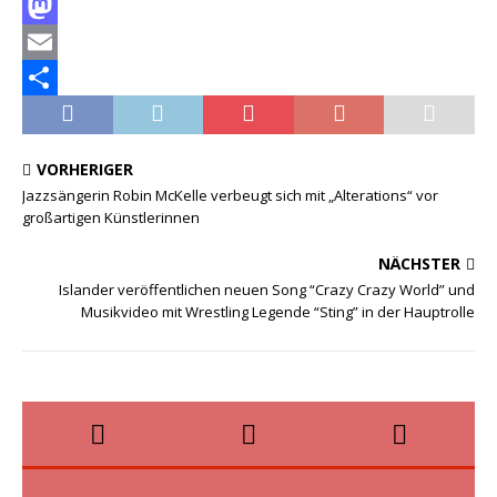
F
a
M
c
a
E
e
s
m
T
b
t
a
e
VORHERIGER
o
o
i
i
Jazzsängerin Robin McKelle verbeugt sich mit „Alterations“ vor
großartigen Künstlerinnen
o
d
l
l
k
o
e
NÄCHSTER
n
n
Islander veröffentlichen neuen Song “Crazy Crazy World” und
Musikvideo mit Wrestling Legende “Sting” in der Hauptrolle