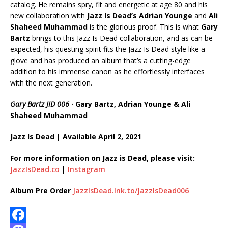
catalog. He remains spry, fit and energetic at age 80 and his
new collaboration with
Jazz Is Dead’s Adrian Younge
and
Ali
Shaheed Muhammad
is the glorious proof. This is what
Gary
Bartz
brings to this Jazz Is Dead collaboration, and as can be
expected, his questing spirit fits the Jazz Is Dead style like a
glove and has produced an album that’s a cutting-edge
addition to his immense canon as he effortlessly interfaces
with the next generation.
Gary Bartz JID 006
· Gary Bartz, Adrian Younge & Ali
Shaheed Muhammad
Jazz Is Dead | Available April 2, 2021
For more information on Jazz is Dead, please visit:
JazzIsDead.co
|
Instagram
Album Pre Order
JazzIsDead.lnk.to/JazzIsDead006