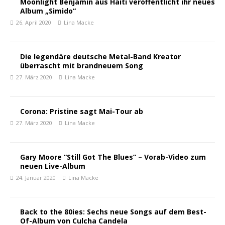
Moonlight Benjamin aus Haiti veröffentlicht ihr neues
Album „Simido“
26. April 2020
Lina Macke
Die legendäre deutsche Metal-Band Kreator
überrascht mit brandneuem Song
27. März 2020
Lina Macke
Corona: Pristine sagt Mai-Tour ab
27. März 2020
Lina Macke
Gary Moore “Still Got The Blues” – Vorab-Video zum
neuen Live-Album
24. Januar 2020
Lina Macke
Back to the 80ies: Sechs neue Songs auf dem Best-
Of-Album von Culcha Candela