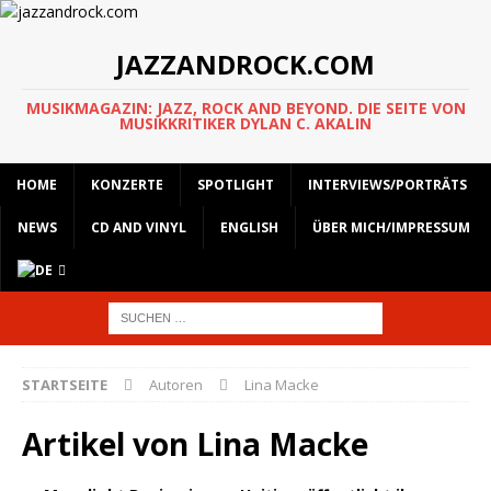
JAZZANDROCK.COM
MUSIKMAGAZIN: JAZZ, ROCK AND BEYOND. DIE SEITE VON
MUSIKKRITIKER DYLAN C. AKALIN
HOME
KONZERTE
SPOTLIGHT
INTERVIEWS/PORTRÄTS
NEWS
CD AND VINYL
ENGLISH
ÜBER MICH/IMPRESSUM
STARTSEITE
Autoren
Lina Macke
Artikel von
Lina Macke