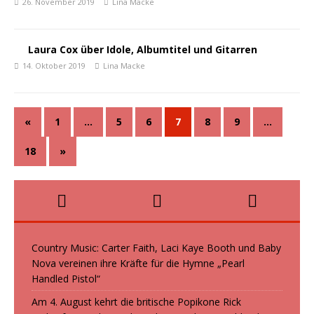
26. November 2019
Lina Macke
Laura Cox über Idole, Albumtitel und Gitarren
14. Oktober 2019
Lina Macke
«
1
…
5
6
7
8
9
…
18
»
Country Music: Carter Faith, Laci Kaye Booth und Baby
Nova vereinen ihre Kräfte für die Hymne „Pearl
Handled Pistol“
Am 4. August kehrt die britische Popikone Rick