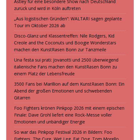
Astley für eine besondere Show nach Deutschland
zurück und wird in Köln auftreten
„Aus logistischen Gründen“: WALTARI sagen geplante
Tour im Oktober 2026 ab
Disco-Glanz und Klassentreffen: Nile Rodgers, Kid
Creole and the Coconuts und Boogie Wonderstars
machen den KunstRasen Bonn zur Tanzmeile
Una festa sui prati: Jovanotti und 2500 überwiegend
italienische Fans machen den KunstRasen Bonn zu
einem Platz der Lebensfreude
3500 Fans bei Marillion auf dem KunstRasen Bonn: Ein
Abend der großen Emotionen und schwebenden
Gitarren
Foo Fighters krönen Pinkpop 2026 mit einem epischen
Finale: Dave Grohl liefert eine Rock-Messe voller
Emotionen und unbändiger Energie
So war das Pinkpop Festival 2026 in Bildern: Foo
Fighters, The Cure, Wet Leg, Fat Dog, Tom Morello