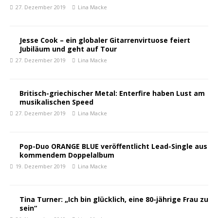
27. Dezember 2019
Lina Macke
Jesse Cook – ein globaler Gitarrenvirtuose feiert
Jubiläum und geht auf Tour
27. Dezember 2019
Lina Macke
Britisch-griechischer Metal: Enterfire haben Lust am
musikalischen Speed
27. Dezember 2019
Lina Macke
Pop-Duo ORANGE BLUE veröffentlicht Lead-Single aus
kommendem Doppelalbum
19. Dezember 2019
Lina Macke
Tina Turner: „Ich bin glücklich, eine 80-jährige Frau zu
sein“