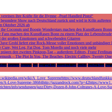
ereinen ihre Kräfte für die Hymne „Pearl Handled Pistol“
ne besondere Show nach Deutschland zurück und wird in Köln auftreten
m Oktober 2026 ab
nd the Coconuts und Boogie Wonderstars machen den KunstRasen Bonn
sche Fans machen den KunstRasen Bonn zu einem Platz der Lebensfreude
d der großen Emotionen und schwebenden Gitarren
 Dave Grohl liefert eine Rock-Messe voller Emotionen und unbändiger 
he Cure, Wet Leg, Fat Dog, Tom Morello und noch viele mehr
rägen den zweiten Pinkpop-Tag – außerdem: Editors, Franz Ferdinan
vemusik – The Plot In You, The Beaches, Electric Callboy, Twenty On
mburg
Harmonie
Interview
Jazz
Jazz and Rock
jazzandrock.com
Jazzfest
Jazzfest Bonn
Jazz 
de.wikipedia.org/wiki/A_Love_Supremehttps://www.deutschlandfunkkult
en/A-Love-Supreme-38684http://jazzandrock.com/?p=42https://www1.wd
richten/info/sendungen/jazz/Dirty-Dozen-8-John-Coltranes-A-Love-Su