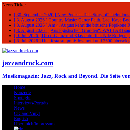
News Ticker
[ 30. September 2020 ]
New Podcast Tells Story of Thelonious
[ 3. August 2026 ]
Country Music: Carter Faith, Laci Kaye Bo
[ 3. August 2026 ]
Am 4. August kehrt die britische Popikone 
[ 3. August 2026 ]
„Aus logistischen Gründen“: WALTARI sag
[ 9. Juli 2026 ]
Disco-Glanz und Klassentreffen: Nile Rodgers
[ 8. Juli 2026 ]
Una festa sui prati: Jovanotti und 2500 überw
jazzandrock.com
Musikmagazin: Jazz, Rock and Beyond. Die Seite von
Home
Konzerte
Spotlight
Interviews/Porträts
News
CD and Vinyl
English
Über mich/Impressum