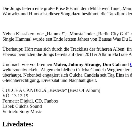
Die Jungs liefern eine große Prise 80s mit dem Milf-lover Tune „M
Wortwitz und Humor ist dieser Song dazu bestimmt, die Tanzflure d
Neben Klassikern wie „Hamma!“, „Monsta“ oder „Berlin City Girl“ re
Single Hamma! wurde erst Ende letzten Jahres von Bausas Was Du Lie
Überhaupt: Hört man sich durch die Tracklists der früheren Alben, f
Ebenso benutzten die Jungs bereits auf dem 2011er Album FläTrate 
Und nach wie vor brennen
Mateo, Johnny Strange, Don Cali
und
weiterzuentwickeln. Allgemein bleiben Culcha Candela Wegbereiter
überhaupt. Nebenbei engagiert sich Culcha Candela seit Tag Eins in d
Gleichberechtigung, Diversität und Nachhaltigkeit.
CULCHA CANDELA „Besteste“ [Best-Of-Album]
VÖ: 13.12.19
Formate: Digital, CD, Fanbox
Label: Culcha Sound
Vertrieb: Sony Music
Livedates: