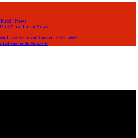
 Pistol“
News
 in Köln auftreten
News
unstRasen Bonn zur Tanzmeile
Konzerte
er Lebensfreude
Konzerte