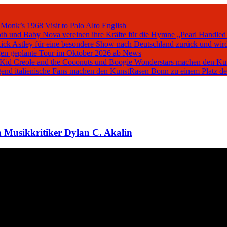
 Monk’s 1968 Visit to Palo Alto
English
oth und Baby Nova vereinen ihre Kräfte für die Hymne „Pearl Handled
Rick Astley für eine besondere Show nach Deutschland zurück und wird
en geplante Tour im Oktober 2026 ab
News
, Kid Creole and the Coconuts und Boogie Wonderstars machen den K
iegend italienische Fans machen den KunstRasen Bonn zu einem Platz d
 Musikkritiker Dylan C. Akalin