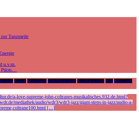
 zur Tanzmeile
Energie
d u.v.m.
e Pilots…
und Rock
Konzert
Kunst!Rasen
Kunst!Rasen Bonn
KunstRasen Bonn
Köln
Miles Davis
ur.de/a-love-supreme-john-coltranes-musikalisches.932.de.html?
r.de/mediathek/audio/wdr3/wdr3-jazz/giant-steps-in-jazz/audio-a-
preme,coltrane100.html […]