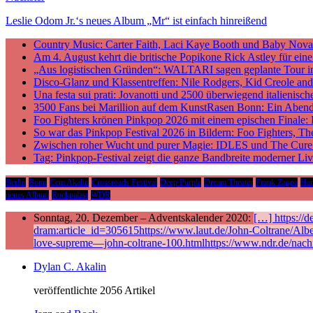
Leslie Odom Jr.‘s neues Album „Mr“ ist einfach hinreißend
Country Music: Carter Faith, Laci Kaye Booth und Baby Nova v
Am 4. August kehrt die britische Popikone Rick Astley für ei
„Aus logistischen Gründen“: WALTARI sagen geplante Tour i
Disco-Glanz und Klassentreffen: Nile Rodgers, Kid Creole a
Una festa sui prati: Jovanotti und 2500 überwiegend italieni
3500 Fans bei Marillion auf dem KunstRasen Bonn: Ein Aben
Foo Fighters krönen Pinkpop 2026 mit einem epischen Finale:
So war das Pinkpop Festival 2026 in Bildern: Foo Fighters, T
Zwischen roher Wucht und purer Magie: IDLES und The Cure p
Tag: Pinkpop-Festival zeigt die ganze Bandbreite moderner Li
Berlin
Bonn
Cem Akalin
Crossroads Festival
Deep Purple
Dream Theater
Frank Zappa
Ha
neues Album
Rockpalast
WDR
Sonntag, 20. Dezember – Adventskalender 2020:
[…] https://
dram:article_id=305615https://www.laut.de/John-Coltrane/Alb
love-supreme—john-coltrane-100.htmlhttps://www.ndr.de/nach
Dylan C. Akalin
veröffentlichte 2056 Artikel