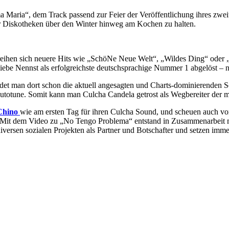
ama Maria“, dem Track passend zur Feier der Veröffentlichung ihres 
er Diskotheken über den Winter hinweg am Kochen zu halten.
ihen sich neuere Hits wie „SchöNe Neue Welt“, „Wildes Ding“ oder „V
be Nennst als erfolgreichste deutschsprachige Nummer 1 abgelöst – n
indet man dort schon die aktuell angesagten und Charts-dominierenden
Autotune. Somit kann man Culcha Candela getrost als Wegbereiter der
Chino
wie am ersten Tag für ihren Culcha Sound, und scheuen auch vor 
: Mit dem Video zu „No Tengo Problema“ entstand in Zusammenarbeit m
iversen sozialen Projekten als Partner und Botschafter und setzen imm