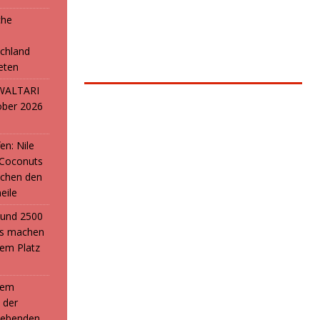
che
e
chland
reten
: WALTARI
ober 2026
en: Nile
 Coconuts
chen den
eile
i und 2500
ans machen
em Platz
 dem
 der
webenden