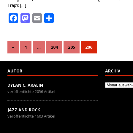
Trap’s
[…]
F
M
E
T
ac
as
m
ei
e
to
ai
le
b
d
l
n
«
1
…
204
205
206
o
o
o
n
AUTOR
ARCHIV
k
Archiv
DYLAN C. AKALIN
veröffentlichte 2056 Artikel
JAZZ AND ROCK
veröffentlichte 1603 Artikel