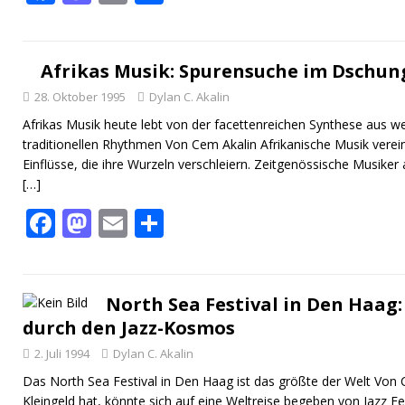
ac
as
m
ei
e
to
ai
le
b
d
l
n
Afrikas Musik: Spurensuche im Dschun
o
o
28. Oktober 1995
Dylan C. Akalin
o
n
Afrikas Musik heute lebt von der facettenreichen Synthese aus w
traditionellen Rhythmen Von Cem Akalin Afrikanische Musik vereinig
k
Einflüsse, die ihre Wurzeln verschleiern. Zeitgenössische Musike
[…]
F
M
E
T
ac
as
m
ei
e
to
ai
le
b
d
l
n
North Sea Festival in Den Haag
durch den Jazz-Kosmos
o
o
2. Juli 1994
Dylan C. Akalin
o
n
Das North Sea Festival in Den Haag ist das größte der Welt Von
k
Kleingeld hat, könnte sich auf eine Weltreise begeben von Jazz Fe