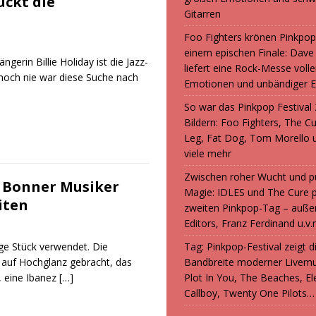
ückt die
Gitarren
Foo Fighters krönen Pinkpop
einem epischen Finale: Dave
rin Billie Holiday ist die Jazz-
liefert eine Rock-Messe volle
 noch nie war diese Suche nach
Emotionen und unbändiger E
So war das Pinkpop Festival 
Bildern: Foo Fighters, The C
Leg, Fat Dog, Tom Morello 
viele mehr
Zwischen roher Wucht und p
n Bonner Musiker
Magie: IDLES und The Cure 
iten
zweiten Pinkpop-Tag – auße
Editors, Franz Ferdinand u.v.
ige Stück verwendet. Die
Tag: Pinkpop-Festival zeigt 
 auf Hochglanz gebracht, das
Bandbreite moderner Livemu
, eine Ibanez
[…]
Plot In You, The Beaches, Ele
Callboy, Twenty One Pilots…