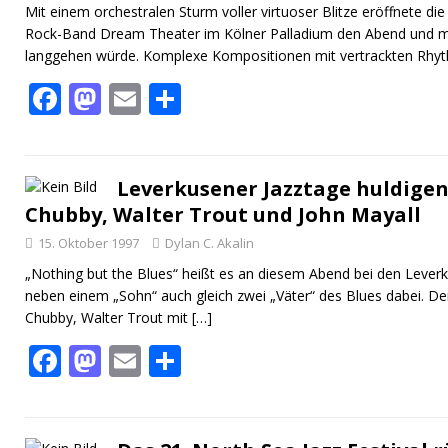
Mit einem orchestralen Sturm voller virtuoser Blitze eröffnete di
Rock-Band Dream Theater im Kölner Palladium den Abend und ma
langgehen würde. Komplexe Kompositionen mit vertrackten Rhyth
F
M
E
T
ac
as
m
ei
e
to
ai
le
b
d
l
n
Leverkusener Jazztage huldigen
Chubby, Walter Trout und John Mayall
o
o
15. Oktober 1997
Dylan C. Akalin
o
n
„Nothing but the Blues“ heißt es an diesem Abend bei den Lever
k
neben einem „Sohn“ auch gleich zwei „Väter“ des Blues dabei. D
Chubby, Walter Trout mit
[…]
F
M
E
T
ac
as
m
ei
e
to
ai
le