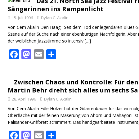
b
d
l
n
Das 21. North Sea Jazz Festival r
Sängerinnen ins Rampenlicht
o
o
15. Juli 1996
Dylan C. Akalin
o
n
Von Cem Akalin Den Haag. Seit dem Tod der legendären Blues-Sänge
k
Szene auf der Suche nach einer ebenbürtigen Nachfolgerin. Aber
der weiblichen Jazzstimme so intensiv
[…]
F
M
E
T
ac
as
m
ei
e
to
ai
le
b
d
l
n
Zwischen Chaos und Kontrolle: Für de
Martin Behr dreht sich alles um sechs Sa
o
o
28. April 1996
Dylan C. Akalin
o
n
Von Cem Akalin Edle Hölzer hat der Gitarrenbauer für das einmal
k
Oberfläche mit der feinen Maserung von Ahorn und Mahagoni ist
Palisander-Griffbrett schimmert. Das handgearbeitete Instrument
F
M
E
T