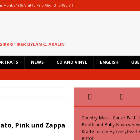
s Monk’s 1968 Visit to Palo Alto
ENGLISH
oth und Baby Nova vereinen ihre Kräfte für die Hymne „Pearl Handled Pistol“
 Rick Astley für eine besondere Show nach Deutschland zurück und wird in
SIKKRITIKER DYLAN C. AKALIN
en geplante Tour im Oktober 2026 ab
NEWS
ORTRÄTS
NEWS
CD AND VINYL
ENGLISH
ÜBE
s, Kid Creole and the Coconuts und Boogie Wonderstars machen den
wiegend italienische Fans machen den KunstRasen Bonn zu einem Platz der
Country Music: Carter Faith,
ato, Pink und Zappa
Booth und Baby Nova verein
Kräfte für die Hymne „Pearl
Pistol“