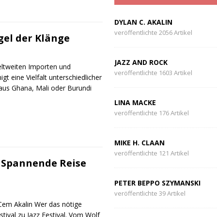
DYLAN C. AKALIN
veröffentlichte 2056 Artikel
gel der Klänge
JAZZ AND ROCK
eltweiten Importen und
veröffentlichte 1603 Artikel
t eine Vielfalt unterschiedlicher
r aus Ghana, Mali oder Burundi
LINA MACKE
veröffentlichte 176 Artikel
MIKE H. CLAAN
veröffentlichte 121 Artikel
: Spannende Reise
PETER BEPPO SZYMANSKI
veröffentlichte 39 Artikel
 Cem Akalin Wer das nötige
stival zu Jazz Festival. Vom Wolf