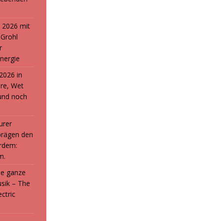
 2026 mit
 Grohl
r
nergie
2026 in
ure, Wet
und noch
urer
prägen den
rdem:
m.
die ganze
sik – The
ctric