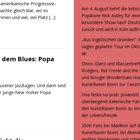
e amerikanische Progressive-
Am 4. August kehrt die britis
chte gleich klar, wo es
Popikone Rick Astley für ein
men und viel, viel Platz
[…]
besondere Show nach Deuts
zurück und wird in Köln auft
„Aus logistischen Gründen“
sagen geplante Tour im Okt
ab
 dem Blues: Popa
Disco-Glanz und Klassentreff
Rodgers, Kid Creole and the
und Boogie Wonderstars ma
KunstRasen Bonn zur Tanzm
kusener Jazztagen. Und dann sind
er junge New Yorker Popa
Una festa sui prati: Jovanott
überwiegend italienische F
den KunstRasen Bonn zu ein
der Lebensfreude
3500 Fans bei Marillion auf
KunstRasen Bonn: Ein Abend
großen Emotionen und sch