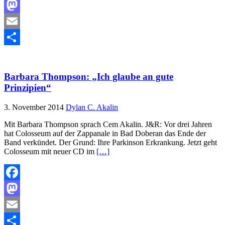
Facebook
Mastodon
Email
Teilen
Barbara Thompson: „Ich glaube an gute
Prinzipien“
3. November 2014
Dylan C. Akalin
Mit Barbara Thompson sprach Cem Akalin. J&R: Vor drei Jahren
hat Colosseum auf der Zappanale in Bad Doberan das Ende der
Band verkündet. Der Grund: Ihre Parkinson Erkrankung. Jetzt geht
Colosseum mit neuer CD im
[…]
Facebook
Mastodon
Email