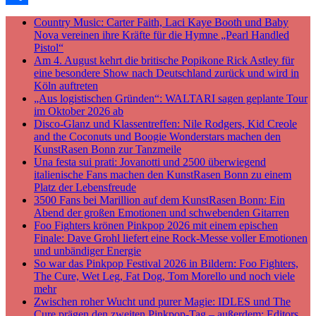
Teilen
Country Music: Carter Faith, Laci Kaye Booth und Baby
Nova vereinen ihre Kräfte für die Hymne „Pearl Handled
Pistol“
Am 4. August kehrt die britische Popikone Rick Astley für
eine besondere Show nach Deutschland zurück und wird in
Köln auftreten
„Aus logistischen Gründen“: WALTARI sagen geplante Tour
im Oktober 2026 ab
Disco-Glanz und Klassentreffen: Nile Rodgers, Kid Creole
and the Coconuts und Boogie Wonderstars machen den
KunstRasen Bonn zur Tanzmeile
Una festa sui prati: Jovanotti und 2500 überwiegend
italienische Fans machen den KunstRasen Bonn zu einem
Platz der Lebensfreude
3500 Fans bei Marillion auf dem KunstRasen Bonn: Ein
Abend der großen Emotionen und schwebenden Gitarren
Foo Fighters krönen Pinkpop 2026 mit einem epischen
Finale: Dave Grohl liefert eine Rock-Messe voller Emotionen
und unbändiger Energie
So war das Pinkpop Festival 2026 in Bildern: Foo Fighters,
The Cure, Wet Leg, Fat Dog, Tom Morello und noch viele
mehr
Zwischen roher Wucht und purer Magie: IDLES und The
Cure prägen den zweiten Pinkpop-Tag – außerdem: Editors,