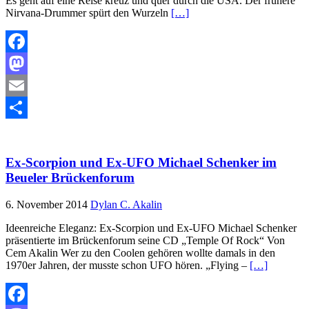
Es geht auf eine Reise kreuz und quer durch die USA. Der frühere
Nirvana-Drummer spürt den Wurzeln
[…]
Facebook
Mastodon
Email
Teilen
Ex-Scorpion und Ex-UFO Michael Schenker im
Beueler Brückenforum
6. November 2014
Dylan C. Akalin
Ideenreiche Eleganz: Ex-Scorpion und Ex-UFO Michael Schenker
präsentierte im Brückenforum seine CD „Temple Of Rock“ Von
Cem Akalin Wer zu den Coolen gehören wollte damals in den
1970er Jahren, der musste schon UFO hören. „Flying –
[…]