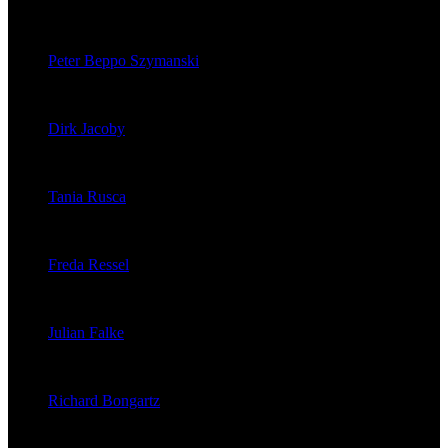
veröffentlichte 121 Artikel
Peter Beppo Szymanski
veröffentlichte 39 Artikel
Dirk Jacoby
veröffentlichte 32 Artikel
Tania Rusca
veröffentlichte 29 Artikel
Freda Ressel
veröffentlichte 23 Artikel
Julian Falke
veröffentlichte 8 Artikel
Richard Bongartz
veröffentlichte 7 Artikel