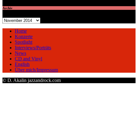
Archiv
Archiv
Home
Konzerte
Spotlight
Interviews/Porträts
News
CD and Vinyl
English
Über mich/Impressum
© D. Akalin jazzandrock.com