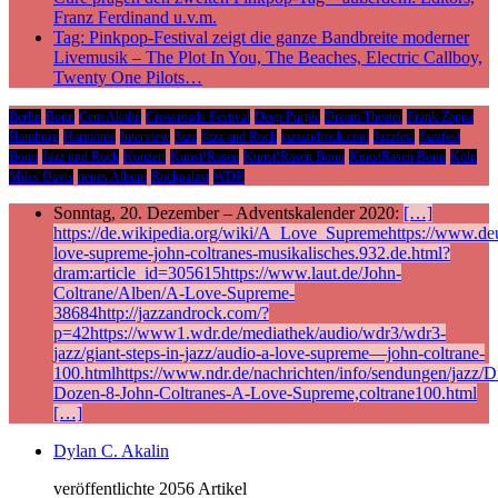
Franz Ferdinand u.v.m.
Tag: Pinkpop-Festival zeigt die ganze Bandbreite moderner
Livemusik – The Plot In You, The Beaches, Electric Callboy,
Twenty One Pilots…
Berlin
Bonn
Cem Akalin
Crossroads Festival
Deep Purple
Dream Theater
Frank Zappa
Hamburg
Harmonie
Interview
Jazz
Jazz and Rock
jazzandrock.com
Jazzfest
Jazzfest
Bonn
Jazz und Rock
Konzert
Kunst!Rasen
Kunst!Rasen Bonn
KunstRasen Bonn
Köln
Miles Davis
neues Album
Rockpalast
WDR
Sonntag, 20. Dezember – Adventskalender 2020:
[…]
https://de.wikipedia.org/wiki/A_Love_Supremehttps://www.deu
love-supreme-john-coltranes-musikalisches.932.de.html?
dram:article_id=305615https://www.laut.de/John-
Coltrane/Alben/A-Love-Supreme-
38684http://jazzandrock.com/?
p=42https://www1.wdr.de/mediathek/audio/wdr3/wdr3-
jazz/giant-steps-in-jazz/audio-a-love-supreme—john-coltrane-
100.htmlhttps://www.ndr.de/nachrichten/info/sendungen/jazz/Di
Dozen-8-John-Coltranes-A-Love-Supreme,coltrane100.html
[…]
Dylan C. Akalin
veröffentlichte 2056 Artikel