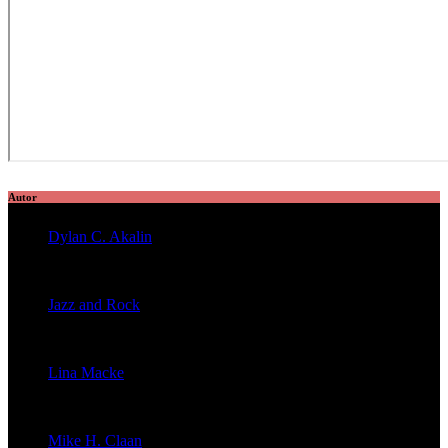
Autor
Dylan C. Akalin
veröffentlichte 2056 Artikel
Jazz and Rock
veröffentlichte 1603 Artikel
Lina Macke
veröffentlichte 176 Artikel
Mike H. Claan