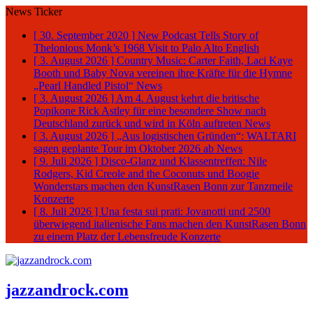
News Ticker
[ 30. September 2020 ]
New Podcast Tells Story of
Thelonious Monk’s 1968 Visit to Palo Alto
English
[ 3. August 2026 ]
Country Music: Carter Faith, Laci Kaye
Booth und Baby Nova vereinen ihre Kräfte für die Hymne
„Pearl Handled Pistol“
News
[ 3. August 2026 ]
Am 4. August kehrt die britische
Popikone Rick Astley für eine besondere Show nach
Deutschland zurück und wird in Köln auftreten
News
[ 3. August 2026 ]
„Aus logistischen Gründen“: WALTARI
sagen geplante Tour im Oktober 2026 ab
News
[ 9. Juli 2026 ]
Disco-Glanz und Klassentreffen: Nile
Rodgers, Kid Creole and the Coconuts und Boogie
Wonderstars machen den KunstRasen Bonn zur Tanzmeile
Konzerte
[ 8. Juli 2026 ]
Una festa sui prati: Jovanotti und 2500
überwiegend italienische Fans machen den KunstRasen Bonn
zu einem Platz der Lebensfreude
Konzerte
jazzandrock.com