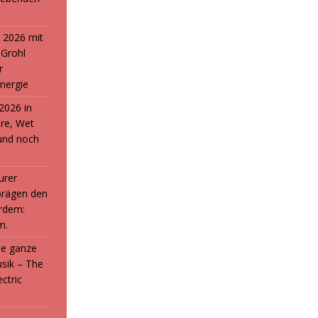
 2026 mit
 Grohl
r
nergie
2026 in
ure, Wet
und noch
urer
prägen den
rdem:
m.
die ganze
sik – The
ctric