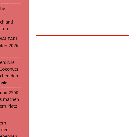
che
e
chland
reten
: WALTARI
ober 2026
en: Nile
 Coconuts
chen den
eile
i und 2500
ans machen
em Platz
 dem
 der
webenden