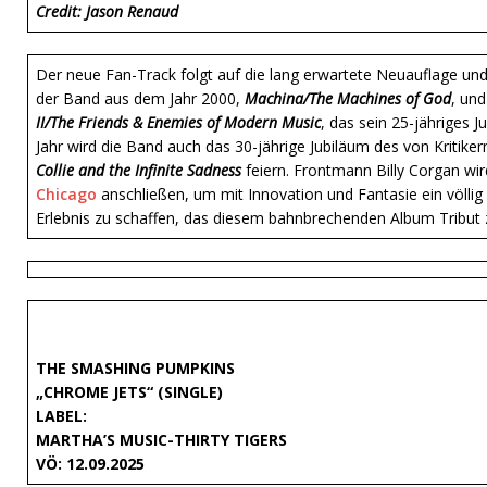
Credit: Jason Renaud
Der neue Fan-Track folgt auf die lang erwartete Neuauflage un
der Band aus dem Jahr 2000,
Machina/The Machines of God
, un
II/The Friends & Enemies of Modern Music
, das sein 25-jähriges J
Jahr wird die Band auch das 30-jährige Jubiläum des von Kritik
Collie and the Infinite Sadness
feiern. Frontmann Billy Corgan wir
Chicago
anschließen, um mit Innovation und Fantasie ein völlig 
Erlebnis zu schaffen, das diesem bahnbrechenden Album Tribut z
THE SMASHING PUMPKINS
„CHROME JETS
“ (SINGLE)
LABEL:
MARTHA’S MUSIC-THIRTY TIGERS
VÖ: 12.09.2025