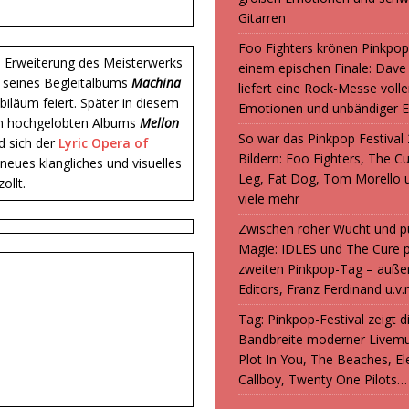
Gitarren
Foo Fighters krönen Pinkpop
d Erweiterung des Meisterwerks
einem epischen Finale: Dave
d seines Begleitalbums
Machina
liefert eine Rock-Messe volle
ubiläum feiert. Später in diesem
Emotionen und unbändiger E
ern hochgelobten Albums
Mellon
So war das Pinkpop Festival 
d sich der
Lyric Opera of
Bildern: Foo Fighters, The C
neues klangliches und visuelles
Leg, Fat Dog, Tom Morello 
ollt.
viele mehr
Zwischen roher Wucht und p
Magie: IDLES und The Cure 
zweiten Pinkpop-Tag – auße
Editors, Franz Ferdinand u.v.
Tag: Pinkpop-Festival zeigt 
Bandbreite moderner Livemu
Plot In You, The Beaches, Ele
Callboy, Twenty One Pilots…