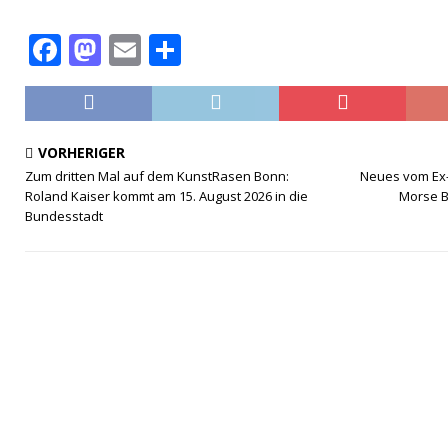
F
M
E
T
a
a
m
ei
c
st
ai
le
e
o
l
n
VORHERIGER
b
d
Zum dritten Mal auf dem KunstRasen Bonn:
Neues vom Ex-
Roland Kaiser kommt am 15. August 2026 in die
Morse B
o
o
Bundesstadt
o
n
k