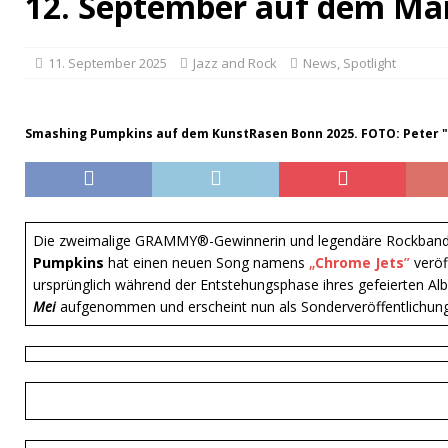
12. September auf dem Ma
11. September 2025
Jazz and Rock
News
,
Spotlight
Smashing Pumpkins auf dem KunstRasen Bonn 2025. FOTO: Peter 
Die zweimalige GRAMMY®-Gewinnerin und legendäre Rockban
Pumpkins
hat einen neuen Song namens
„
Chrome Jets
”
veröf
ursprünglich während der Entstehungsphase ihres gefeierten A
Mei
aufgenommen und erscheint nun als Sonderveröffentlichung 