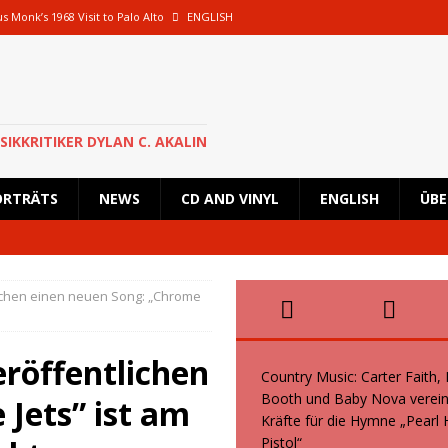
s Monk’s 1968 Visit to Palo Alto
ENGLISH
oth und Baby Nova vereinen ihre Kräfte für die Hymne „Pearl Handled Pistol“
 Rick Astley für eine besondere Show nach Deutschland zurück und wird in
SIKKRITIKER DYLAN C. AKALIN
en geplante Tour im Oktober 2026 ab
NEWS
ORTRÄTS
NEWS
CD AND VINYL
ENGLISH
ÜBE
s, Kid Creole and the Coconuts und Boogie Wonderstars machen den
wiegend italienische Fans machen den KunstRasen Bonn zu einem Platz der
ichen einen neuen Song: „Chrome
röffentlichen
Country Music: Carter Faith,
Booth und Baby Nova verein
Jets” ist am
Kräfte für die Hymne „Pearl
Pistol“