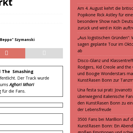
rkt
Am 4. August kehrt die britis
Popikone Rick Astley für ein
besondere Show nach Deuts
zurück und wird in Köln auft
„Aus logistischen Gründen“
"Beppo" Szymanski
sagen geplante Tour im Okt
ab
Disco-Glanz und Klassentreff
Rodgers, Kid Creole and the
d
The Smashing
und Boogie Wonderstars ma
fentlicht. Der Track wurde
KunstRasen Bonn zur Tanzm
lbums
Aghori Mhori
Una festa sui prati: Jovanott
für die Fans.
überwiegend italienische F
den KunstRasen Bonn zu ein
der Lebensfreude
3500 Fans bei Marillion auf
KunstRasen Bonn: Ein Abend
großen Emotionen und sch