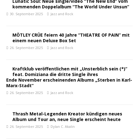
Lunatic Soul: Neue single/video “The New End” vom
kommenden Doppelalbum “The World Under Unsun”
30. September 2025
Jazz and Rock
MÖTLEY CRÜE feiern 40 Jahre “THEATRE OF PAIN” mit
einem neuen Deluxe Box Set
26. September 2025
Jazz and Rock
Kraftklub veröffentlichen mit „Unsterblich sein (*)”
feat. Domiziana die dritte Single ihres
Ende November erscheinenden Albums „Sterben in Karl-
Marx-Stadt“
26. September 2025
Jazz and Rock
Thrash Metal-Legenden Kreator kündigen neues
Album und Tour an, neue Single erscheint heute
26. September 2025
Dylan C. Akalin