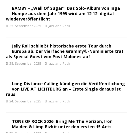
BAMBY – „Wall Of Sugar“: Das Solo-Album von Inga
Humpe aus dem Jahr 1995 wird am 12.12. digital
wiederveröffentlicht
25. September 2025
Jazz and Rock
Jelly Roll schlieẞt historische erste Tour durch
Europa ab. Der vierfache Grammy®-Nominierte trat
als Special Guest von Post Malones auf
25. September 2025
Jazz and Rock
Long Distance Calling kündigen die Veröffentlichung
von LIVE AT LICHTBURG an – Erste Single daraus ist
raus
24. September 2025
Jazz and Rock
TONS OF ROCK 2026: Bring Me The Horizon, Iron
Maiden & Limp Bizkit unter den ersten 15 Acts