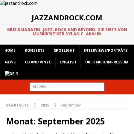
JAZZANDROCK.COM
MUSIKMAGAZIN: JAZZ, ROCK AND BEYOND. DIE SEITE VON
MUSIKKRITIKER DYLAN C. AKALIN
HOME
KONZERTE
SPOTLIGHT
INTERVIEWS/PORTRÄTS
NEWS
CD AND VINYL
ENGLISH
ÜBER MICH/IMPRESSUM
STARTSEITE
2025
September
Monat:
September 2025