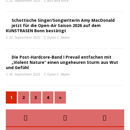
22. September 2025
Jazz and Rock
Schottische Singer/Songwriterin Amy MacDonald
jetzt für die Open-Air Saison 2026 auf dem
KUNSTRASEN Bonn bestätigt
22. September 2025
Dylan C. Akalin
Die Post-Hardcore-Band I Prevail entfachen mit
„Violent Nature“ einen ungeheuren Sturm aus Wut
und Gefühl
20. September 2025
Dylan C. Akalin
1
2
3
4
»