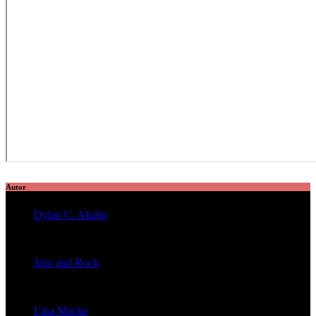
Autor
Dylan C. Akalin
veröffentlichte 2056 Artikel
Jazz and Rock
veröffentlichte 1603 Artikel
Lina Macke