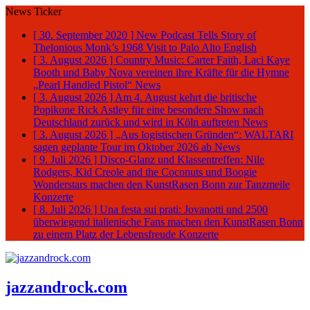
News Ticker
[ 30. September 2020 ]
New Podcast Tells Story of
Thelonious Monk’s 1968 Visit to Palo Alto
English
[ 3. August 2026 ]
Country Music: Carter Faith, Laci Kaye
Booth und Baby Nova vereinen ihre Kräfte für die Hymne
„Pearl Handled Pistol“
News
[ 3. August 2026 ]
Am 4. August kehrt die britische
Popikone Rick Astley für eine besondere Show nach
Deutschland zurück und wird in Köln auftreten
News
[ 3. August 2026 ]
„Aus logistischen Gründen“: WALTARI
sagen geplante Tour im Oktober 2026 ab
News
[ 9. Juli 2026 ]
Disco-Glanz und Klassentreffen: Nile
Rodgers, Kid Creole and the Coconuts und Boogie
Wonderstars machen den KunstRasen Bonn zur Tanzmeile
Konzerte
[ 8. Juli 2026 ]
Una festa sui prati: Jovanotti und 2500
überwiegend italienische Fans machen den KunstRasen Bonn
zu einem Platz der Lebensfreude
Konzerte
jazzandrock.com