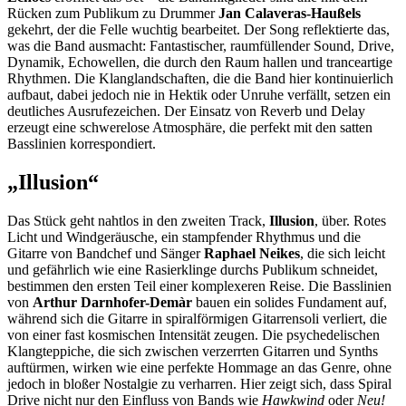
Rücken zum Publikum zu Drummer
Jan Calaveras-Haußels
gekehrt, der die Felle wuchtig bearbeitet. Der Song reflektierte das,
was die Band ausmacht: Fantastischer, raumfüllender Sound, Drive,
Dynamik, Echowellen, die durch den Raum hallen und tranceartige
Rhythmen. Die Klanglandschaften, die die Band hier kontinuierlich
aufbaut, dabei jedoch nie in Hektik oder Unruhe verfällt, setzen ein
deutliches Ausrufezeichen. Der Einsatz von Reverb und Delay
erzeugt eine schwerelose Atmosphäre, die perfekt mit den satten
Basslinien korrespondiert.
„Illusion“
Das Stück geht nahtlos in den zweiten Track,
Illusion
, über. Rotes
Licht und Windgeräusche, ein stampfender Rhythmus und die
Gitarre von Bandchef und Sänger
Raphael Neikes
, die sich leicht
und gefährlich wie eine Rasierklinge durchs Publikum schneidet,
bestimmen den ersten Teil einer komplexeren Reise. Die Basslinien
von
Arthur Darnhofer-Demàr
bauen ein solides Fundament auf,
während sich die Gitarre in spiralförmigen Gitarrensoli verliert, die
von einer fast kosmischen Intensität zeugen. Die psychedelischen
Klangteppiche, die sich zwischen verzerrten Gitarren und Synths
auftürmen, wirken wie eine perfekte Hommage an das Genre, ohne
jedoch in bloßer Nostalgie zu verharren. Hier zeigt sich, dass Spiral
Drive nicht nur den Einfluss von Bands wie
Hawkwind
oder
Neu!