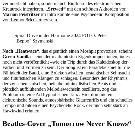
verinnerlicht haben, sondern auch Einflüsse des elektronischen
Krautrock integrieren.
„Srewed“
mit den schönen Akkorden von
Marian Feistritzer
im Intro könnte eine Psychedelic-Komposition
von Lennon/McCartney sein.
Spiral Drive in der Harmonie 2024 FOTO: Peter
„Beppo“ Szymanski
Nach „Heatwace“,
das eigentlich einen Moshpit provoziert, scheint
Green Vanilla
– eine der markantesten Eigenkompositionen, indes
noch nicht veröffentlicht –wie ein Trip durch das Kaleidoskop der
Farben und Formen zu sein. Der Song ist ein Paradebeispiel für die
Fähigkeit der Band, eine Brücke zwischen nostalgischer Sehnsucht
und futuristischen Klängen zu schlagen. Besonders der Rhythmus,
der zwischen stoischen, beinahe minimalistischen Beats und
plötzlich aufblühenden Melodiewechseln oszillierte, zog das
Publikum in eine Art hypnotischen Tanz. Hier dominieren
elektronische Sounds, atmosphärische Gitarrenriffs und ein schnelles
Tempo und bilden einen Psychedelic Rock, der mich sehr stark an
Hawkwind erinnert.
Beatles-Cover „Tomorrow Never Knows“