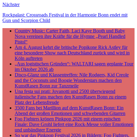
Nächster
Rockpalast: Crossroads Festival in der Harmonie Bonn endet mit
Gun und Scorpion Child
Country Music: Carter Faith, Laci Kaye Booth und Baby
Nova vereinen ihre Kräfte für die Hymne „Pearl Handled
Pistol“
Am 4. August kehrt die britische Popikone Rick Astley für
eine besondere Show nach Deutschland zurück und wird in
Köln auftreten
„Aus logistischen Gründen“: WALTARI sagen geplante Tour
im Oktober 2026 ab
Disco-Glanz und Klassentreffen: Nile Rodgers, Kid Creole
and the Coconuts und Boogie Wonderstars machen den
KunstRasen Bonn zur Tanzmeile
Una festa sui prati: Jovanotti und 2500 überwiegend
italienische Fans machen den KunstRasen Bonn zu einem
Platz der Lebensfreude
3500 Fans bei Marillion auf dem KunstRasen Bonn: Ein
Abend der großen Emotionen und schwebenden Gitarren
Foo Fighters krönen Pinkpop 2026 mit einem epischen
Finale: Dave Grohl liefert eine Rock-Messe voller Emotionen
und unbändiger Energie
So war das Pinkpop Festival 2026 in Bildern: Foo Fighters,