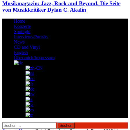
Musikmagazin: Jazz, Rock and Beyond. Die Seite
von Musikkritiker Dylan C. Akalin
Home
Konzerte
Spotlight
Interviews/Porträts
News
CD and Vinyl
English
Über mich/Impressum
Suchen
nach: