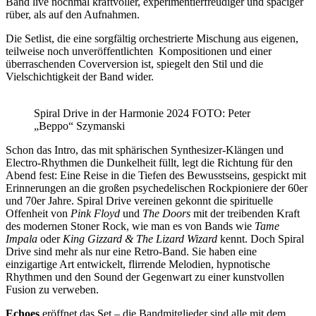
Band live nochmal kraftvoller, experimentierfreudiger und spaciger
rüber, als auf den Aufnahmen.
Die Setlist, die eine sorgfältig orchestrierte Mischung aus eigenen,
teilweise noch unveröffentlichten Kompositionen und einer
überraschenden Coverversion ist, spiegelt den Stil und die
Vielschichtigkeit der Band wider.
Spiral Drive in der Harmonie 2024 FOTO: Peter
„Beppo“ Szymanski
Schon das Intro, das mit sphärischen Synthesizer-Klängen und
Electro-Rhythmen die Dunkelheit füllt, legt die Richtung für den
Abend fest: Eine Reise in die Tiefen des Bewusstseins, gespickt mit
Erinnerungen an die großen psychedelischen Rockpioniere der 60er
und 70er Jahre. Spiral Drive vereinen gekonnt die spirituelle
Offenheit von
Pink Floyd
und
The Doors
mit der treibenden Kraft
des modernen Stoner Rock, wie man es von Bands wie
Tame
Impala
oder
King Gizzard & The Lizard Wizard
kennt. Doch Spiral
Drive sind mehr als nur eine Retro-Band. Sie haben eine
einzigartige Art entwickelt, flirrende Melodien, hypnotische
Rhythmen und den Sound der Gegenwart zu einer kunstvollen
Fusion zu verweben.
Echoes
eröffnet das Set – die Bandmitglieder sind alle mit dem