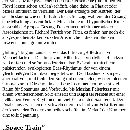
der Substanz der psychedelischen Rockgeschichte (die frühen Pink
Floyd lassen schön grüßen) schöpft, ohne dabei in Plagiat oder
bloßes Imitieren zu verfallen. Der Beat erzeugte den Antrieb, der
sich beständig wie ein Puls durch das Set zog, während der Gesang
eine Mischung aus entrückter Melancholie und hypnotischer Ruhe
ausstrahlte. Apropos Gesang: Da kommen mir immer wieder
Assoziationen zu Richard Patrick von Filter, es fehlen nur noch die
ausgesprochen starken vokalen Ausbrüche – die den Stücken
bisweilen auch guttun würden.
„Infinity“ beginnt zunächst wie das Intro zu „Billy Jean“ von
Michael Jackson: Das Intro von „Billie Jean“ von Michael Jackson
ist ikonisch und sofort wiedererkennbar. Es beginnt mit einem
pulsierenden, synkopierten Bass-Rhythmus, der von einem
gleichmäßigen Drumbeat begleitet wird. Der Bassline ist simpel,
aber kraftvoll, und treibt den Song mit einem tiefen, wiederholenden
Groove voran. Diese minimalistische Instrumentierung lässt viel
Raum für Spannung und Vorfreude, bis
Marian Feistritzer
mit
einem wunderschönen Solo einsetzt und
Raphaël Neikes
auf einer
hellblauen Fender Rhythmen mit viel Echo in den Saal feuert. Der
Dualismus zwischen der schwebenden Les Paul von Feistritzer und
der kratzenden Fender von neikes schaffen im Verlauf der Nummer
eine tolle Spannung.
„Space Train“