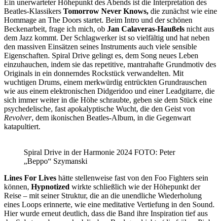
Ein unerwarteter Höhepunkt des Abends ist die Interpretation des
Beatles-Klassikers
Tomorrow Never Knows,
die zunächst wie eine
Hommage an The Doors startet. Beim Intro und der schönen
Beckenarbeit, frage ich mich, ob
Jan Calaveras-Haußels
nicht aus
dem Jazz kommt. Der Schlagwerker ist so vielfältig und hat neben
den massiven Einsätzen seines Instruments auch viele sensible
Eigenschaften. Spiral Drive gelingt es, dem Song neues Leben
einzuhauchen, indem sie das repetitive, mantrahafte Grundmotiv des
Originals in ein donnerndes Rockstück verwandelten. Mit
wuchtigen Drums, einem merkwürdig entrückten Grundrauschen
wie aus einem elektronischen Didgeridoo und einer Leadgitarre, die
sich immer weiter in die Höhe schraubte, geben sie dem Stück eine
psychedelische, fast apokalyptische Wucht, die den Geist von
Revolver
, dem ikonischen Beatles-Album, in die Gegenwart
katapultiert.
Spiral Drive in der Harmonie 2024 FOTO: Peter
„Beppo“ Szymanski
Lines For Lives
hätte stellenweise fast von den Foo Fighters sein
können,
Hypnotized
wirkte schließlich wie der Höhepunkt der
Reise – mit seiner Struktur, die an die unendliche Wiederholung
eines Loops erinnerte, wie eine meditative Vertiefung in den Sound.
Hier wurde erneut deutlich, dass die Band ihre Inspiration tief aus