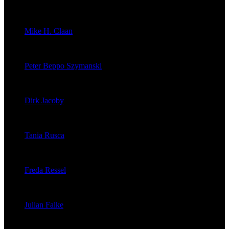
veröffentlichte 176 Artikel
Mike H. Claan
veröffentlichte 121 Artikel
Peter Beppo Szymanski
veröffentlichte 39 Artikel
Dirk Jacoby
veröffentlichte 32 Artikel
Tania Rusca
veröffentlichte 29 Artikel
Freda Ressel
veröffentlichte 23 Artikel
Julian Falke
veröffentlichte 8 Artikel