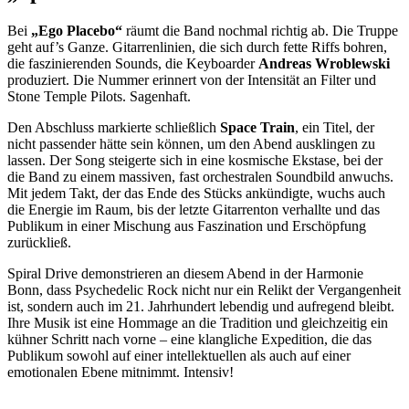
Bei
„Ego Placebo“
räumt die Band nochmal richtig ab. Die Truppe
geht auf’s Ganze. Gitarrenlinien, die sich durch fette Riffs bohren,
die faszinierenden Sounds, die Keyboarder
Andreas Wroblewski
produziert. Die Nummer erinnert von der Intensität an Filter und
Stone Temple Pilots. Sagenhaft.
Den Abschluss markierte schließlich
Space Train
, ein Titel, der
nicht passender hätte sein können, um den Abend ausklingen zu
lassen. Der Song steigerte sich in eine kosmische Ekstase, bei der
die Band zu einem massiven, fast orchestralen Soundbild anwuchs.
Mit jedem Takt, der das Ende des Stücks ankündigte, wuchs auch
die Energie im Raum, bis der letzte Gitarrenton verhallte und das
Publikum in einer Mischung aus Faszination und Erschöpfung
zurückließ.
Spiral Drive demonstrieren an diesem Abend in der Harmonie
Bonn, dass Psychedelic Rock nicht nur ein Relikt der Vergangenheit
ist, sondern auch im 21. Jahrhundert lebendig und aufregend bleibt.
Ihre Musik ist eine Hommage an die Tradition und gleichzeitig ein
kühner Schritt nach vorne – eine klangliche Expedition, die das
Publikum sowohl auf einer intellektuellen als auch auf einer
emotionalen Ebene mitnimmt. Intensiv!