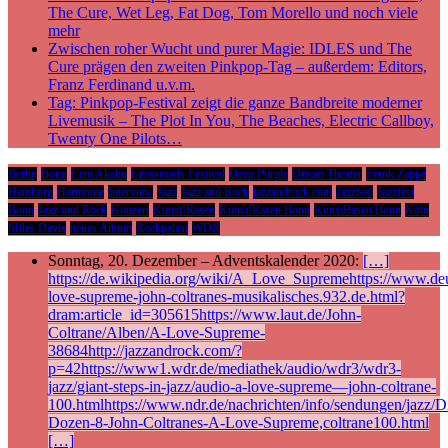
The Cure, Wet Leg, Fat Dog, Tom Morello und noch viele
mehr
Zwischen roher Wucht und purer Magie: IDLES und The
Cure prägen den zweiten Pinkpop-Tag – außerdem: Editors,
Franz Ferdinand u.v.m.
Tag: Pinkpop-Festival zeigt die ganze Bandbreite moderner
Livemusik – The Plot In You, The Beaches, Electric Callboy,
Twenty One Pilots…
Berlin
Bonn
Cem Akalin
Crossroads Festival
Deep Purple
Dream Theater
Frank Zappa
Hamburg
Harmonie
Interview
Jazz
Jazz and Rock
jazzandrock.com
Jazzfest
Jazzfest
Bonn
Jazz und Rock
Konzert
Kunst!Rasen
Kunst!Rasen Bonn
KunstRasen Bonn
Köln
Miles Davis
neues Album
Rockpalast
WDR
Sonntag, 20. Dezember – Adventskalender 2020:
[…]
https://de.wikipedia.org/wiki/A_Love_Supremehttps://www.deu
love-supreme-john-coltranes-musikalisches.932.de.html?
dram:article_id=305615https://www.laut.de/John-
Coltrane/Alben/A-Love-Supreme-
38684http://jazzandrock.com/?
p=42https://www1.wdr.de/mediathek/audio/wdr3/wdr3-
jazz/giant-steps-in-jazz/audio-a-love-supreme—john-coltrane-
100.htmlhttps://www.ndr.de/nachrichten/info/sendungen/jazz/Di
Dozen-8-John-Coltranes-A-Love-Supreme,coltrane100.html
[…]