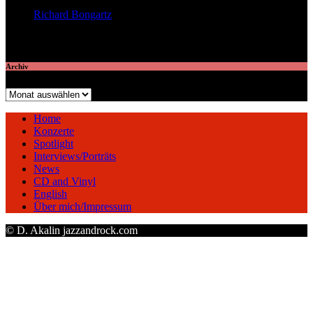
Richard Bongartz
veröffentlichte 7 Artikel
Archiv
Archiv
Home
Konzerte
Spotlight
Interviews/Porträts
News
CD and Vinyl
English
Über mich/Impressum
© D. Akalin jazzandrock.com