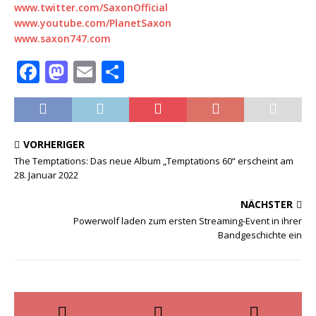
www.twitter.com/SaxonOfficial
www.youtube.com/PlanetSaxon
www.saxon747.com
F
M
E
T
a
a
m
ei
c
st
ai
le
e
o
l
n
VORHERIGER
b
d
The Temptations: Das neue Album „Temptations 60“ erscheint am
28. Januar 2022
o
o
o
n
NÄCHSTER
k
Powerwolf laden zum ersten Streaming-Event in ihrer
Bandgeschichte ein