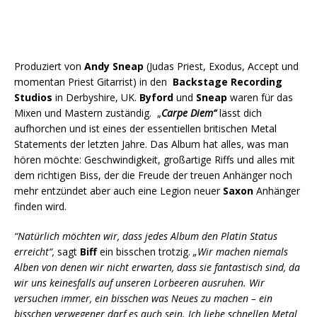
Produziert von
Andy Sneap
(Judas Priest, Exodus, Accept und
momentan Priest Gitarrist) in den
Backstage Recording
Studios
in Derbyshire, UK.
Byford
und
Sneap
waren für das
Mixen und Mastern zuständig. „
Carpe Diem“
lässt dich
aufhorchen und ist eines der essentiellen britischen Metal
Statements der letzten Jahre. Das Album hat alles, was man
hören möchte: Geschwindigkeit, großartige Riffs und alles mit
dem richtigen Biss, der die Freude der treuen Anhänger noch
mehr entzündet aber auch eine Legion neuer
Saxon
Anhänger
finden wird.
“Natürlich möchten wir, dass jedes Album den Platin Status
erreicht“,
sagt
Biff
ein bisschen trotzig.
„Wir machen
niemals
Alben von denen wir nicht erwarten, dass sie fantastisch sind, da
wir uns keinesfalls auf unseren Lorbeeren ausruhen. Wir
versuchen immer, ein bisschen was Neues zu machen – ein
bisschen verwegener darf es auch sein.
Ich liebe
schnellen Metal