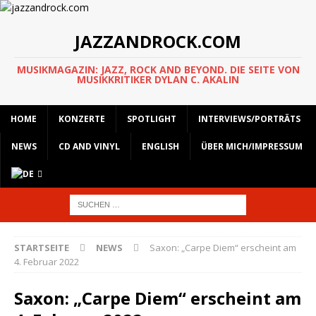
JAZZANDROCK.COM
MUSIKMAGAZIN: JAZZ, ROCK AND BEYOND. DIE SEITE VON
MUSIKKRITIKER DYLAN C. AKALIN
HOME
KONZERTE
SPOTLIGHT
INTERVIEWS/PORTRÄTS
NEWS
CD AND VINYL
ENGLISH
ÜBER MICH/IMPRESSUM
STARTSEITE
NEWS
Saxon: „Carpe Diem“ erscheint am
4. Februar 2022
Saxon: „Carpe Diem“ erscheint am