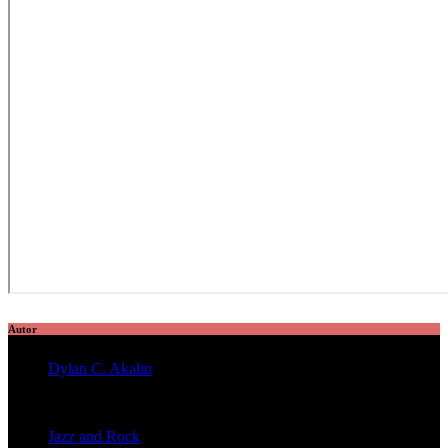
Autor
Dylan C. Akalin
veröffentlichte 2056 Artikel
Jazz and Rock