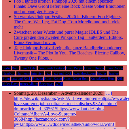
Foo Fighters krönen Pinkpop 2026 mit einem epischen
Finale: Dave Grohl liefert eine Rock-Messe voller Emotionen
und unbändiger Energie
So war das Pinkpop Festival 2026 in Bildern: Foo Fighters,
The Cure, Wet Leg, Fat Dog, Tom Morello und noch viele
mehr
Zwischen roher Wucht und purer Magie: IDLES und The
Cure prägen den zweiten Pinkpop-Tag – außerdem: Editors,
Franz Ferdinand u.v.m.
Tag: Pinkpop-Festival zeigt die ganze Bandbreite moderner
Livemusik – The Plot In You, The Beaches, Electric Callboy,
Twenty One Pilots…
Berlin
Bonn
Cem Akalin
Crossroads Festival
Deep Purple
Dream Theater
Frank Zappa
Hamburg
Harmonie
Interview
Jazz
Jazz and Rock
jazzandrock.com
Jazzfest
Jazzfest
Bonn
Jazz und Rock
Konzert
Kunst!Rasen
Kunst!Rasen Bonn
KunstRasen Bonn
Köln
Miles Davis
neues Album
Rockpalast
WDR
Sonntag, 20. Dezember – Adventskalender 2020:
[…]
https://de.wikipedia.org/wiki/A_Love_Supremehttps://www.deu
love-supreme-john-coltranes-musikalisches.932.de.html?
dram:article_id=305615https://www.laut.de/John-
Coltrane/Alben/A-Love-Supreme-
38684http://jazzandrock.com/?
p=42https://www1.wdr.de/mediathek/audio/wdr3/wdr3-