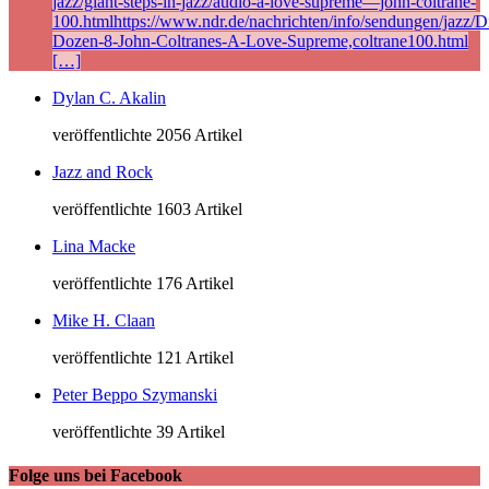
jazz/giant-steps-in-jazz/audio-a-love-supreme—john-coltrane-
100.htmlhttps://www.ndr.de/nachrichten/info/sendungen/jazz/Di
Dozen-8-John-Coltranes-A-Love-Supreme,coltrane100.html
[…]
Dylan C. Akalin
veröffentlichte 2056 Artikel
Jazz and Rock
veröffentlichte 1603 Artikel
Lina Macke
veröffentlichte 176 Artikel
Mike H. Claan
veröffentlichte 121 Artikel
Peter Beppo Szymanski
veröffentlichte 39 Artikel
Folge uns bei Facebook