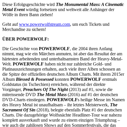
Diese Erfolgsgeschichte wird
The Monumental Mass: A Cinematic
Metal Event
würdig fortsetzen und weltweit alle Anhänger der
Wölfe in ihren Bann ziehen!
Geht auf
www.powerwolfstream.com
, um euch Tickets und
Merchandise zu sichern!
ÜBER POWERWOLF:
Die Geschichte von
POWERWOLF
, die 2004 ihren Anfang
nimmt, mag wie ein Märchen anmuten, ist aber das Resultat der am
härtesten arbeitenden und unterhaltsamsten Band der Heavy-Metal-
Welt.
POWERWOLF
haben nicht nur zahlreiche Gold- und
Platinauszeichnungen erhalten, auch viele ihrer Alben schossen an
die Spitze der offiziellen deutschen Album Charts. Mit ihrem 2015er
Album
Blessed & Possessed
konnten
POWERWOLF
erstmals
Goldstatus (in Tschechien) erreichen, während der direkte
Vorgänger,
Preachers Of The Night
(2013) auf #1, sowie die
mitreissende DVD
The Metal Mass
(2016) auf #1 der deutschen
DVD-Charts einstiegen.
POWERWOLF
s heilige Messe im Namen
des Heavy Metal ist unaufhaltsam – ihr letztes Meisterwerk,
The
Sacrament Of Sin
(2018), belegte ebenfalls Platz #1 der deutschen
Charts. Die dazugehörige Wolfsnächte Headliner-Tour war nahezu
komplett ausverkauft und wurde zu einem einzigen Triumphzug –
wie auch die zahllosen Shows auf den Sommerfestivals, die das