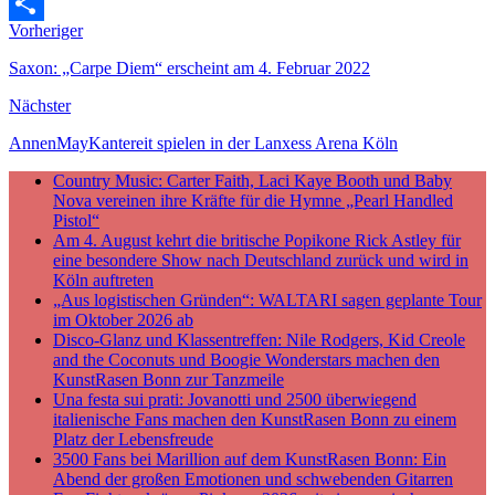
Email
Vorheriger
Teilen
Saxon: „Carpe Diem“ erscheint am 4. Februar 2022
Nächster
AnnenMayKantereit spielen in der Lanxess Arena Köln
Country Music: Carter Faith, Laci Kaye Booth und Baby
Nova vereinen ihre Kräfte für die Hymne „Pearl Handled
Pistol“
Am 4. August kehrt die britische Popikone Rick Astley für
eine besondere Show nach Deutschland zurück und wird in
Köln auftreten
„Aus logistischen Gründen“: WALTARI sagen geplante Tour
im Oktober 2026 ab
Disco-Glanz und Klassentreffen: Nile Rodgers, Kid Creole
and the Coconuts und Boogie Wonderstars machen den
KunstRasen Bonn zur Tanzmeile
Una festa sui prati: Jovanotti und 2500 überwiegend
italienische Fans machen den KunstRasen Bonn zu einem
Platz der Lebensfreude
3500 Fans bei Marillion auf dem KunstRasen Bonn: Ein
Abend der großen Emotionen und schwebenden Gitarren