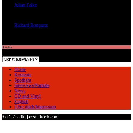
Julian Falke
veröffentlichte 8 Artikel
Richard Bongartz
veröffentlichte 7 Artikel
Archiv
Archiv
Home
Konzerte
Spotlight
Interviews/Porträts
News
CD and Vinyl
English
Über mich/Impressum
© D. Akalin jazzandrock.com