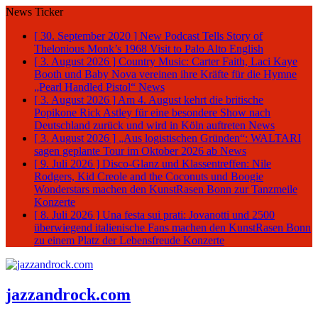
News Ticker
[ 30. September 2020 ]
New Podcast Tells Story of
Thelonious Monk’s 1968 Visit to Palo Alto
English
[ 3. August 2026 ]
Country Music: Carter Faith, Laci Kaye
Booth und Baby Nova vereinen ihre Kräfte für die Hymne
„Pearl Handled Pistol“
News
[ 3. August 2026 ]
Am 4. August kehrt die britische
Popikone Rick Astley für eine besondere Show nach
Deutschland zurück und wird in Köln auftreten
News
[ 3. August 2026 ]
„Aus logistischen Gründen“: WALTARI
sagen geplante Tour im Oktober 2026 ab
News
[ 9. Juli 2026 ]
Disco-Glanz und Klassentreffen: Nile
Rodgers, Kid Creole and the Coconuts und Boogie
Wonderstars machen den KunstRasen Bonn zur Tanzmeile
Konzerte
[ 8. Juli 2026 ]
Una festa sui prati: Jovanotti und 2500
überwiegend italienische Fans machen den KunstRasen Bonn
zu einem Platz der Lebensfreude
Konzerte
jazzandrock.com