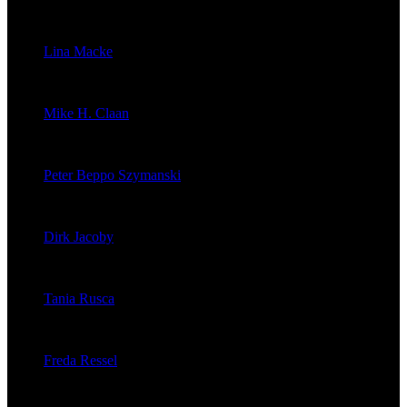
veröffentlichte 1603 Artikel
Lina Macke
veröffentlichte 176 Artikel
Mike H. Claan
veröffentlichte 121 Artikel
Peter Beppo Szymanski
veröffentlichte 39 Artikel
Dirk Jacoby
veröffentlichte 32 Artikel
Tania Rusca
veröffentlichte 29 Artikel
Freda Ressel
veröffentlichte 23 Artikel