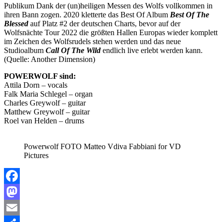
Publikum Dank der (un)heiligen Messen des Wolfs vollkommen in
ihren Bann zogen. 2020 kletterte das Best Of Album
Best Of The
Blessed
auf Platz #2 der deutschen Charts, bevor auf der
Wolfsnächte Tour 2022 die größten Hallen Europas wieder komplett
im Zeichen des Wolfsrudels stehen werden und das neue
Studioalbum
Call Of The Wild
endlich live erlebt werden kann.
(Quelle: Another Dimension)
POWERWOLF sind:
Attila Dorn – vocals
Falk Maria Schlegel – organ
Charles Greywolf – guitar
Matthew Greywolf – guitar
Roel van Helden – drums
Powerwolf FOTO Matteo Vdiva Fabbiani for VD
Pictures
Facebook
Mastodon