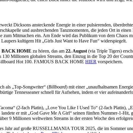
ckt Dicksons ansteckende Energie in einer pulsierenden, überdrehten
Marschkapelle und ausbrechenden Tanzmomenten, die jeden Ort in eine
 alle zum Mitmachen ein. Am Ende wird das Publikum von dem Chaos mitg
 Laupers kultigem Hit „Girls Just Want to Have Fun“ widerspiegelt.
 BACK HOME
zu hören, das am
22. August
(via Triple Tigers) ersc
 als 130 Millionen globalen Streams, den Einzug in die Top 20 der Co
 den Billboard Hot 100. FAMOUS BACK HOME
HIER
vorspeichern.
ich als „Top-Songwriter“ (
Billboard
) mit einer „unaufhaltsamen Energ
ige Tennesseaner schnell für Aufsehen, indem er vier aufeinanderfolge
acoma“ (2-fach Platin), „Love You Like I Used To“ (2-fach Platin), „Eve
2023 landete er mit „God Gave Me A Girl“ seinen fünften Nummer-1-Hit
er 9 Millionen weltweiten Streams in der ersten Woche den erfolgreich
ieses Jahr auf große RUSSELLMANIA TOUR 2025, die im Sommer und He