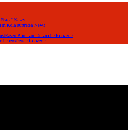
 Pistol“
News
 in Köln auftreten
News
unstRasen Bonn zur Tanzmeile
Konzerte
er Lebensfreude
Konzerte