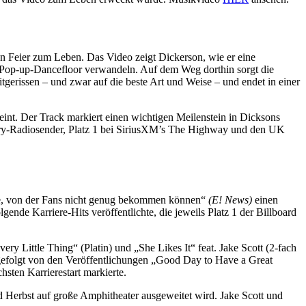
 Feier zum Leben. Das Video zeigt Dickerson, wie er eine
n Pop-up-Dancefloor verwandeln. Auf dem Weg dorthin sorgt die
erissen – und zwar auf die beste Art und Weise – und endet in einer
heint. Der Track markiert einen wichtigen Meilenstein in Dicksons
untry-Radiosender, Platz 1 bei SiriusXM’s The Highway und den UK
ie, von der Fans nicht genug bekommen können“
(E! News)
einen
nde Karriere-Hits veröffentlichte, die jeweils Platz 1 der Billboard
ry Little Thing“ (Platin) und „She Likes It“ feat. Jake Scott (2-fach
, gefolgt von den Veröffentlichungen „Good Day to Have a Great
sten Karrierestart markierte.
rbst auf große Amphitheater ausgeweitet wird. Jake Scott und