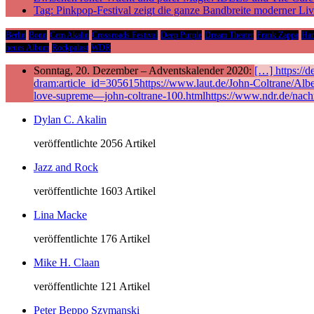
Tag: Pinkpop-Festival zeigt die ganze Bandbreite moderner Li
Berlin
Bonn
Cem Akalin
Crossroads Festival
Deep Purple
Dream Theater
Frank Zappa
Ha
neues Album
Rockpalast
WDR
Sonntag, 20. Dezember – Adventskalender 2020:
[…] https://
dram:article_id=305615https://www.laut.de/John-Coltrane/Alb
love-supreme—john-coltrane-100.htmlhttps://www.ndr.de/nach
Dylan C. Akalin
veröffentlichte 2056 Artikel
Jazz and Rock
veröffentlichte 1603 Artikel
Lina Macke
veröffentlichte 176 Artikel
Mike H. Claan
veröffentlichte 121 Artikel
Peter Beppo Szymanski