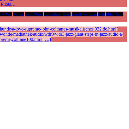
e Pilots…
und Rock
Konzert
Kunst!Rasen
Kunst!Rasen Bonn
KunstRasen Bonn
Köln
Miles Davis
ur.de/a-love-supreme-john-coltranes-musikalisches.932.de.html?
r.de/mediathek/audio/wdr3/wdr3-jazz/giant-steps-in-jazz/audio-a-
preme,coltrane100.html […]