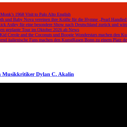
 Monk’s 1968 Visit to Palo Alto
English
oth und Baby Nova vereinen ihre Kräfte für die Hymne „Pearl Handled
Rick Astley für eine besondere Show nach Deutschland zurück und wird
en geplante Tour im Oktober 2026 ab
News
, Kid Creole and the Coconuts und Boogie Wonderstars machen den K
iegend italienische Fans machen den KunstRasen Bonn zu einem Platz d
 Musikkritiker Dylan C. Akalin