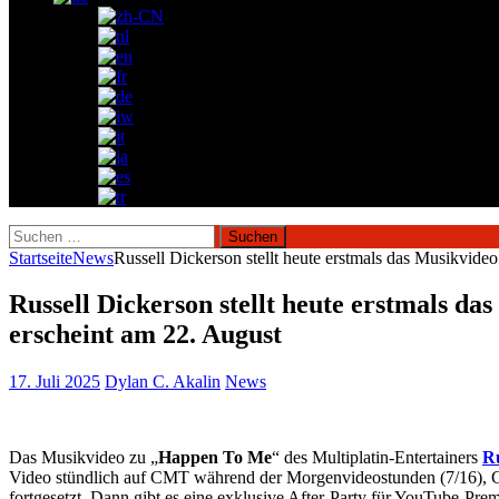
Suchen
nach:
Startseite
News
Russell Dickerson stellt heute erstmals das Musi
Russell Dickerson stellt heute erstmal
erscheint am 22. August
17. Juli 2025
Dylan C. Akalin
News
Das Musikvideo zu „
Happen To Me
“ des Multiplatin-Entertainers
Ru
Video stündlich auf CMT während der Morgenvideostunden (7/16), 
fortgesetzt. Dann gibt es eine exklusive After-Party für YouTube-Pr