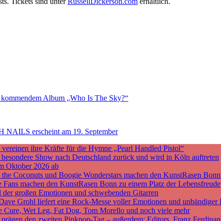
s. Tickets sind unter
RussellDickerson.com
erhältlich.
rnes kommendem Album „Who Is The Sky?“
H NAILS erscheint am 19. September
ereinen ihre Kräfte für die Hymne „Pearl Handled Pistol“
ne besondere Show nach Deutschland zurück und wird in Köln auftreten
m Oktober 2026 ab
nd the Coconuts und Boogie Wonderstars machen den KunstRasen Bonn
sche Fans machen den KunstRasen Bonn zu einem Platz der Lebensfreude
d der großen Emotionen und schwebenden Gitarren
 Dave Grohl liefert eine Rock-Messe voller Emotionen und unbändiger 
he Cure, Wet Leg, Fat Dog, Tom Morello und noch viele mehr
rägen den zweiten Pinkpop-Tag – außerdem: Editors, Franz Ferdinan