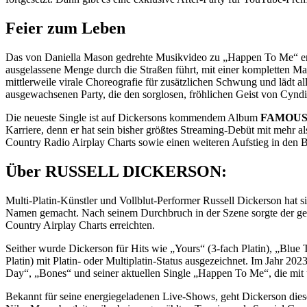
Feier zum Leben
Das von Daniella Mason gedrehte Musikvideo zu „Happen To Me“ erwe
ausgelassene Menge durch die Straßen führt, mit einer kompletten 
mittlerweile virale Choreografie für zusätzlichen Schwung und lädt
ausgewachsenen Party, die den sorglosen, fröhlichen Geist von Cyndi
Die neueste Single ist auf Dickersons kommendem Album
FAMOUS
Karriere, denn er hat sein bisher größtes Streaming-Debüt mit mehr
Country Radio Airplay Charts sowie einen weiteren Aufstieg in
Über RUSSELL DICKERSON:
Multi-Platin-Künstler und Vollblut-Performer Russell Dickerson hat s
Namen gemacht. Nach seinem Durchbruch in der Szene sorgte der gebürt
Country Airplay Charts erreichten.
Seither wurde Dickerson für Hits wie „Yours“ (3-fach Platin), „Blue T
Platin) mit Platin- oder Multiplatin-Status ausgezeichnet. Im Jahr 
Day“, „Bones“ und seiner aktuellen Single „Happen To Me“, die mit üb
Bekannt für seine energiegeladenen Live-Shows, geht Dickerson d