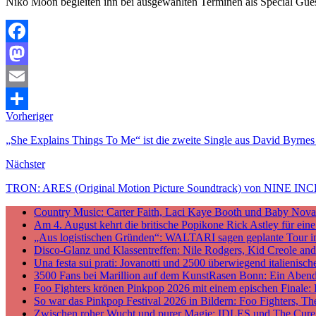
Niko Moon begleiten ihn bei ausgewählten Terminen als Special Guest
Facebook
Mastodon
Email
Vorheriger
Teilen
„She Explains Things To Me“ ist die zweite Single aus David By
Nächster
TRON: ARES (Original Motion Picture Soundtrack) von NINE INC
Country Music: Carter Faith, Laci Kaye Booth und Baby Nova v
Am 4. August kehrt die britische Popikone Rick Astley für ei
„Aus logistischen Gründen“: WALTARI sagen geplante Tour i
Disco-Glanz und Klassentreffen: Nile Rodgers, Kid Creole a
Una festa sui prati: Jovanotti und 2500 überwiegend italieni
3500 Fans bei Marillion auf dem KunstRasen Bonn: Ein Aben
Foo Fighters krönen Pinkpop 2026 mit einem epischen Finale:
So war das Pinkpop Festival 2026 in Bildern: Foo Fighters, T
Zwischen roher Wucht und purer Magie: IDLES und The Cure p