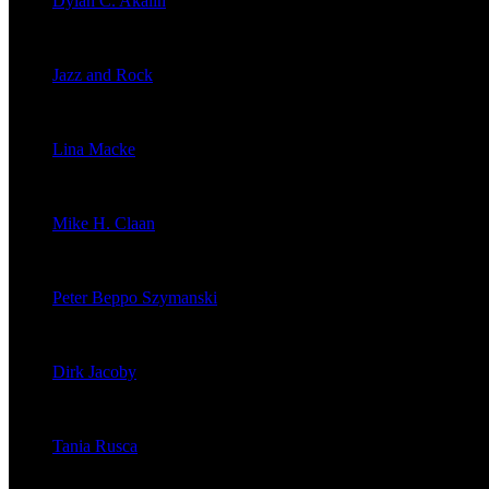
Dylan C. Akalin
veröffentlichte 2056 Artikel
Jazz and Rock
veröffentlichte 1603 Artikel
Lina Macke
veröffentlichte 176 Artikel
Mike H. Claan
veröffentlichte 121 Artikel
Peter Beppo Szymanski
veröffentlichte 39 Artikel
Dirk Jacoby
veröffentlichte 32 Artikel
Tania Rusca
veröffentlichte 29 Artikel