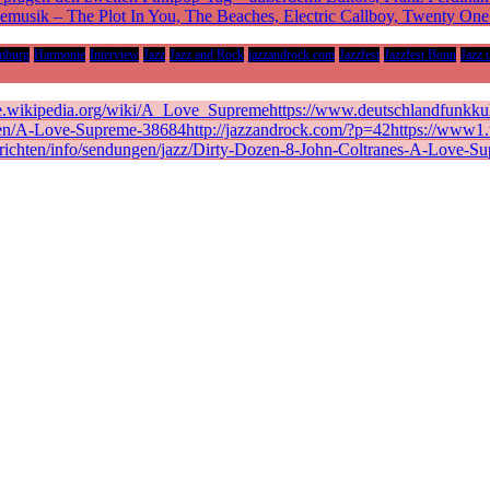
vemusik – The Plot In You, The Beaches, Electric Callboy, Twenty On
mburg
Harmonie
Interview
Jazz
Jazz and Rock
jazzandrock.com
Jazzfest
Jazzfest Bonn
Jazz 
de.wikipedia.org/wiki/A_Love_Supremehttps://www.deutschlandfunkkult
en/A-Love-Supreme-38684http://jazzandrock.com/?p=42https://www1.wd
richten/info/sendungen/jazz/Dirty-Dozen-8-John-Coltranes-A-Love-Su