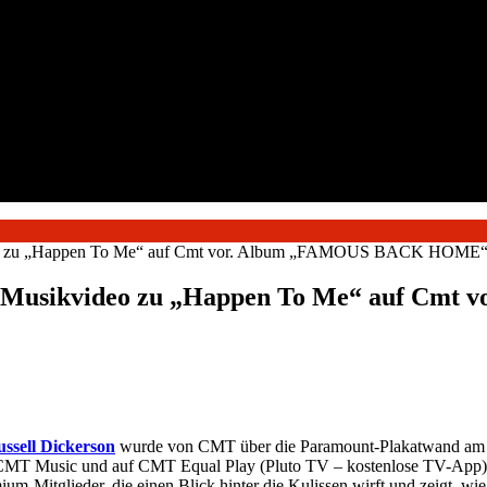
kvideo zu „Happen To Me“ auf Cmt vor. Album „FAMOUS BACK HOME“ 
s das Musikvideo zu „Happen To Me“ auf
ssell Dickerson
wurde von CMT über die Paramount-Plakatwand am T
CMT Music und auf CMT Equal Play (Pluto TV – kostenlose TV-App) 
emium-Mitglieder, die einen Blick hinter die Kulissen wirft und zeigt