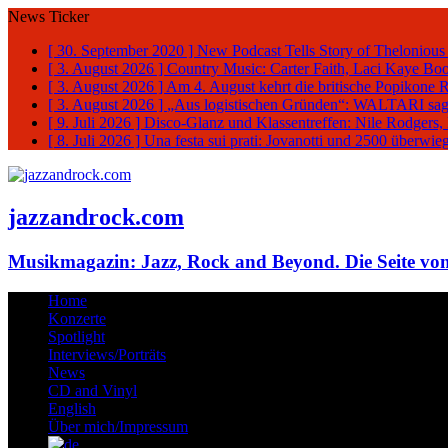
News Ticker
[ 30. September 2020 ]
New Podcast Tells Story of Thelonious
[ 3. August 2026 ]
Country Music: Carter Faith, Laci Kaye Bo
[ 3. August 2026 ]
Am 4. August kehrt die britische Popikone 
[ 3. August 2026 ]
„Aus logistischen Gründen“: WALTARI sag
[ 9. Juli 2026 ]
Disco-Glanz und Klassentreffen: Nile Rodgers
[ 8. Juli 2026 ]
Una festa sui prati: Jovanotti und 2500 überw
jazzandrock.com
Musikmagazin: Jazz, Rock and Beyond. Die Seite von
Home
Konzerte
Spotlight
Interviews/Porträts
News
CD and Vinyl
English
Über mich/Impressum