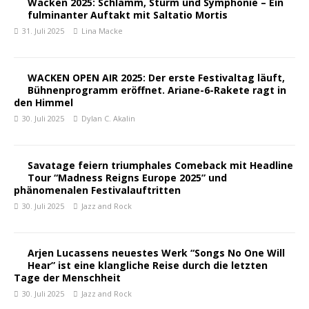
Wacken 2025: Schlamm, Sturm und Symphonie – Ein
fulminanter Auftakt mit Saltatio Mortis
31. Juli 2025
Lina Macke
WACKEN OPEN AIR 2025: Der erste Festivaltag läuft,
Bühnenprogramm eröffnet. Ariane-6-Rakete ragt in
den Himmel
30. Juli 2025
Dylan C. Akalin
Savatage feiern triumphales Comeback mit Headline
Tour “Madness Reigns Europe 2025” und
phänomenalen Festivalauftritten
30. Juli 2025
Jazz and Rock
Arjen Lucassens neuestes Werk “Songs No One Will
Hear” ist eine klangliche Reise durch die letzten
Tage der Menschheit
30. Juli 2025
Jazz and Rock