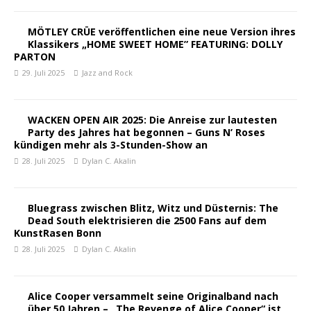
MÖTLEY CRÜE veröffentlichen eine neue Version ihres
Klassikers „HOME SWEET HOME” FEATURING: DOLLY
PARTON
29. Juli 2025
Jazz and Rock
WACKEN OPEN AIR 2025: Die Anreise zur lautesten
Party des Jahres hat begonnen – Guns N’ Roses
kündigen mehr als 3-Stunden-Show an
28. Juli 2025
Dylan C. Akalin
Bluegrass zwischen Blitz, Witz und Düsternis: The
Dead South elektrisieren die 2500 Fans auf dem
KunstRasen Bonn
28. Juli 2025
Dylan C. Akalin
Alice Cooper versammelt seine Originalband nach
über 50 Jahren – „The Revenge of Alice Cooper“ ist