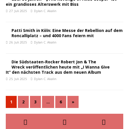
ein grandioses Alterswerk mit Biss
27. Juli 2025
Dylan C. Akalin
Patti Smith in Köln: Eine Messe der Rebellion auf dem
Roncalliplatz – und 4000 Fans feiern mit
26. Juli 2025
Dylan C. Akalin
Die Südstaaten-Rocker Robert Jon & The
Wreck veröffentlichen heute mit „I Wanna Give
It“ den nächsten Track aus dem neuen Album
25. Juli 2025
Dylan C. Akalin
1
2
3
…
6
»