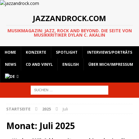
JAZZANDROCK.COM
MUSIKMAGAZIN: JAZZ, ROCK AND BEYOND. DIE SEITE VON
MUSIKKRITIKER DYLAN C. AKALIN
HOME
KONZERTE
SPOTLIGHT
INTERVIEWS/PORTRÄTS
NEWS
CD AND VINYL
ENGLISH
ÜBER MICH/IMPRESSUM
STARTSEITE
2025
Juli
Monat:
Juli 2025