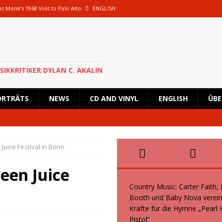
s Monk’s 1968 Visit to Palo Alto
ENGLISH
oth und Baby Nova vereinen ihre Kräfte für die Hymne „Pearl Handled Pistol“
 Rick Astley für eine besondere Show nach Deutschland zurück und wird in
SIKKRITIKER DYLAN C. AKALIN
en geplante Tour im Oktober 2026 ab
NEWS
ORTRÄTS
NEWS
CD AND VINYL
ENGLISH
ÜBE
s, Kid Creole and the Coconuts und Boogie Wonderstars machen den
wiegend italienische Fans machen den KunstRasen Bonn zu einem Platz der
Juice Festival in Bonn
een Juice
Country Music: Carter Faith,
Booth und Baby Nova verein
Kräfte für die Hymne „Pearl
Pistol“