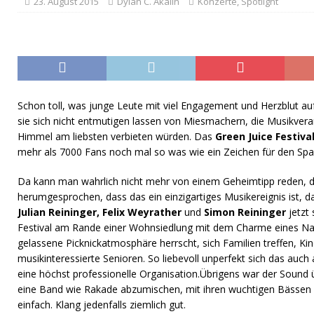
23. August 2015
Dylan C. Akalin
Konzerte
,
Spotlight
Schon toll, was junge Leute mit viel Engagement und Herzblut auf
sie sich nicht entmutigen lassen von Miesmachern, die Musikvera
Himmel am liebsten verbieten würden. Das
Green Juice Festiva
mehr als 7000 Fans noch mal so was wie ein Zeichen für den Spa
Da kann man wahrlich nicht mehr von einem Geheimtipp reden, de
herumgesprochen, dass das ein einzigartiges Musikereignis ist, d
Julian Reininger, Felix Weyrather
und
Simon Reininger
jetzt 
Festival am Rande einer Wohnsiedlung mit dem Charme eines Na
gelassene Picknickatmosphäre herrscht, sich Familien treffen, Kin
musikinteressierte Senioren. So liebevoll unperfekt sich das auch 
eine höchst professionelle Organisation.Übrigens war der Sound
eine Band wie Rakade abzumischen, mit ihren wuchtigen Bässen un
einfach. Klang jedenfalls ziemlich gut.