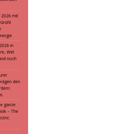
 2026 mit
 Grohl
r
nergie
2026 in
ure, Wet
und noch
urer
prägen den
rdem:
m.
die ganze
sik – The
ctric