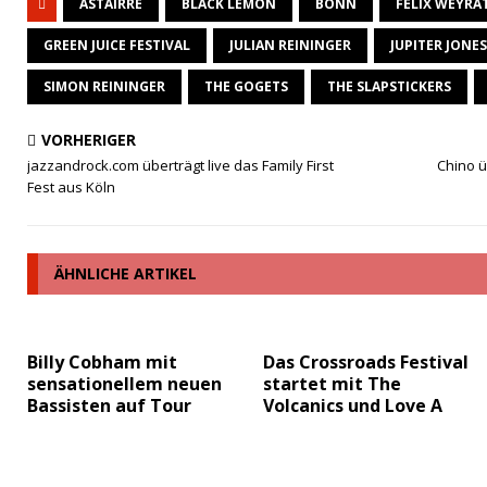
ASTAIRRE
BLACK LEMON
BONN
FELIX WEYRA
b
d
o
o
GREEN JUICE FESTIVAL
JULIAN REININGER
JUPITER JONES
o
n
SIMON REININGER
THE GOGETS
THE SLAPSTICKERS
k
VORHERIGER
jazzandrock.com überträgt live das Family First
Chino 
Fest aus Köln
ÄHNLICHE ARTIKEL
Billy Cobham mit
Das Crossroads Festival
sensationellem neuen
startet mit The
Bassisten auf Tour
Volcanics und Love A