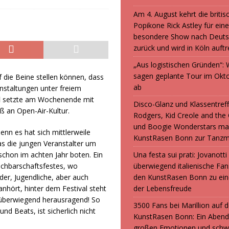
Am 4. August kehrt die britis
Popikone Rick Astley für ein
besondere Show nach Deuts
zurück und wird in Köln auft
„Aus logistischen Gründen“
sagen geplante Tour im Okt
 die Beine stellen können, dass
ab
nstaltungen unter freiem
l
setzte am Wochenende mit
Disco-Glanz und Klassentreff
ß an Open-Air-Kultur.
Rodgers, Kid Creole and the
und Boogie Wonderstars ma
nn es hat sich mittlerweile
KunstRasen Bonn zur Tanzm
as die jungen Veranstalter um
schon im achten Jahr boten. Ein
Una festa sui prati: Jovanott
chbarschaftsfestes, wo
überwiegend italienische F
der, Jugendliche, aber auch
den KunstRasen Bonn zu ein
anhört, hinter dem Festival steht
der Lebensfreude
 überwiegend herausragend! So
3500 Fans bei Marillion auf
d Beats, ist sicherlich nicht
KunstRasen Bonn: Ein Abend
großen Emotionen und sch