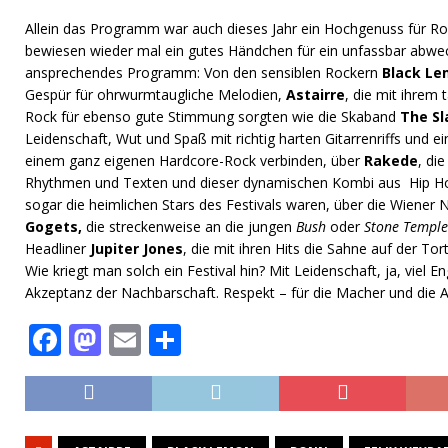
Allein das Programm war auch dieses Jahr ein Hochgenuss für R
bewiesen wieder mal ein gutes Händchen für ein unfassbar abwe
ansprechendes Programm: Von den sensiblen Rockern
Black L
Gespür für ohrwurmtaugliche Melodien,
Astairre
, die mit ihre
Rock für ebenso gute Stimmung sorgten wie die Skaband
The Sl
Leidenschaft, Wut und Spaß mit richtig harten Gitarrenriffs und 
einem ganz eigenen Hardcore-Rock verbinden, über
Rakede
, di
Rhythmen und Texten und dieser dynamischen Kombi aus Hip Hop,
sogar die heimlichen Stars des Festivals waren, über die Wien
Gogets,
die streckenweise an die jungen
Bush
oder
Stone Temple
Headliner
Jupiter Jones
, die mit ihren Hits die Sahne auf der Tort
Wie kriegt man solch ein Festival hin? Mit Leidenschaft, ja, viel 
Akzeptanz der Nachbarschaft. Respekt – für die Macher und die 
F
M
E
T
a
a
m
ei
c
st
ai
le
e
o
l
n