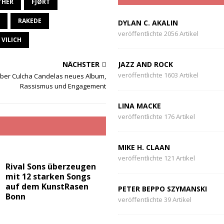
THER
FJØRT
RAKEDE
DYLAN C. AKALIN
veröffentlichte 2056 Artikel
VILICH
NÄCHSTER
JAZZ AND ROCK
veröffentlichte 1603 Artikel
über Culcha Candelas neues Album,
Rassismus und Engagement
LINA MACKE
veröffentlichte 176 Artikel
MIKE H. CLAAN
veröffentlichte 121 Artikel
Rival Sons überzeugen
mit 12 starken Songs
auf dem KunstRasen
PETER BEPPO SZYMANSKI
Bonn
veröffentlichte 39 Artikel