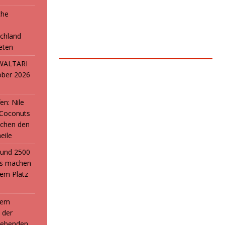
che
e
chland
reten
: WALTARI
ober 2026
en: Nile
 Coconuts
chen den
eile
i und 2500
ans machen
em Platz
 dem
 der
webenden