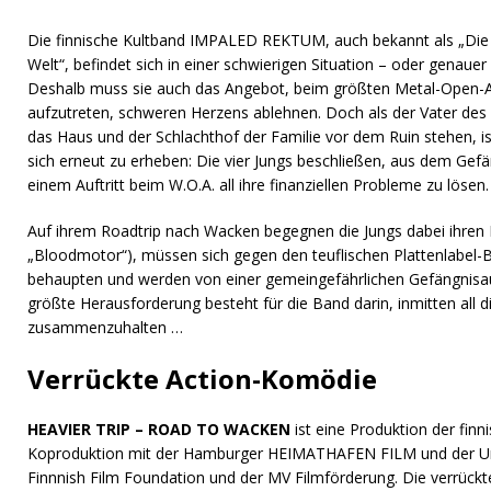
Die finnische Kultband IMPALED REKTUM, auch bekannt als „Die 
Welt“, befindet sich in einer schwierigen Situation – oder genaue
Deshalb muss sie auch das Angebot, beim größten Metal-Open-A
aufzutreten, schweren Herzens ablehnen. Doch als der Vater des 
das Haus und der Schlachthof der Familie vor dem Ruin stehen, 
sich erneut zu erheben: Die vier Jungs beschließen, aus dem Gef
einem Auftritt beim W.O.A. all ihre finanziellen Probleme zu lösen.
Auf ihrem Roadtrip nach Wacken begegnen die Jungs dabei ihren 
„Bloodmotor“), müssen sich gegen den teuflischen Plattenlabel-
behaupten und werden von einer gemeingefährlichen Gefängnisauf
größte Herausforderung besteht für die Band darin, inmitten all 
zusammenzuhalten …
Verrückte Action-Komödie
HEAVIER TRIP – ROAD TO WACKEN
ist eine Produktion der fi
Koproduktion mit der Hamburger HEIMATHAFEN FILM und der Unt
Finnnish Film Foundation und der MV Filmförderung. Die verrückt