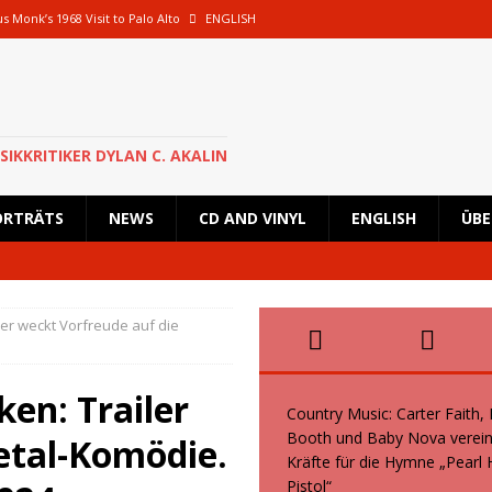
s Monk’s 1968 Visit to Palo Alto
ENGLISH
oth und Baby Nova vereinen ihre Kräfte für die Hymne „Pearl Handled Pistol“
 Rick Astley für eine besondere Show nach Deutschland zurück und wird in
SIKKRITIKER DYLAN C. AKALIN
en geplante Tour im Oktober 2026 ab
NEWS
ORTRÄTS
NEWS
CD AND VINYL
ENGLISH
ÜBE
s, Kid Creole and the Coconuts und Boogie Wonderstars machen den
wiegend italienische Fans machen den KunstRasen Bonn zu einem Platz der
ler weckt Vorfreude auf die
en: Trailer
Country Music: Carter Faith,
Booth und Baby Nova verein
etal-Komödie.
Kräfte für die Hymne „Pearl
Pistol“