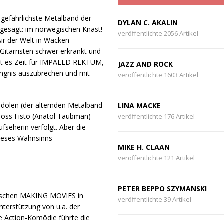
gefährlichste Metalband der
DYLAN C. AKALIN
r gesagt: im norwegischen Knast!
veröffentlichte 2056 Artikel
ir der Welt in Wacken
Gitarristen schwer erkrankt und
ist es Zeit für IMPALED REKTUM,
JAZZ AND ROCK
ängnis auszubrechen und mit
veröffentlichte 1603 Artikel
Idolen (der alternden Metalband
LINA MACKE
Boss Fisto (Anatol Taubman)
veröffentlichte 176 Artikel
seherin verfolgt. Aber die
dieses Wahnsinns
MIKE H. CLAAN
veröffentlichte 121 Artikel
PETER BEPPO SZYMANSKI
nnischen MAKING MOVIES in
veröffentlichte 39 Artikel
erstützung von u.a. der
e Action-Komödie führte die