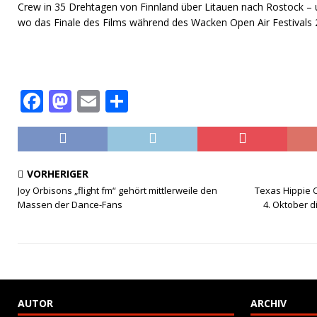
Crew in 35 Drehtagen von Finnland über Litauen nach Rostock – 
wo das Finale des Films während des Wacken Open Air Festivals
F
M
E
T
a
a
m
ei
c
st
ai
le
e
o
l
n
VORHERIGER
b
d
Joy Orbisons „flight fm“ gehört mittlerweile den
Texas Hippie 
Massen der Dance-Fans
4. Oktober d
o
o
o
n
k
AUTOR
ARCHIV