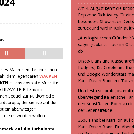
2024
Am 4. August kehrt die britis
Popikone Rick Astley für ein
besondere Show nach Deuts
zurück und wird in Köln auft
„Aus logistischen Gründen“
cov
sagen geplante Tour im Okt
ab
Disco-Glanz und Klassentreff
Rodgers, Kid Creole and the
eses Mal reisen die finnischen
und Boogie Wonderstars ma
tal“, dem legendären
WACKEN
KunstRasen Bonn zur Tanzm
CKEN
ist das absolute Muss für
le HEAVY TRIP-Fans im
Una festa sui prati: Jovanott
ren Sequel zur Kultkomödie
überwiegend italienische F
deuropa, der sie live auf die
den KunstRasen Bonn zu ein
 ein aberwitziger
der Lebensfreude
e, die es werden wollen!
3500 Fans bei Marillion auf
KunstRasen Bonn: Ein Abend
schmack auf die turbulente
großen Emotionen und sch