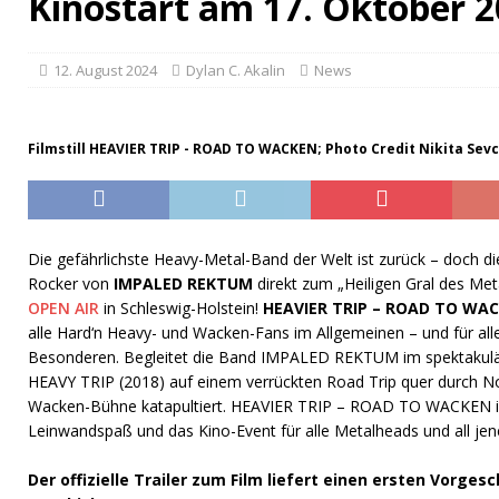
Kinostart am 17. Oktober 
12. August 2024
Dylan C. Akalin
News
Filmstill HEAVIER TRIP - ROAD TO WACKEN; Photo Credit Nikita Sev
Die gefährlichste Heavy-Metal-Band der Welt ist zurück – doch di
Rocker von
IMPALED REKTUM
direkt zum „Heiligen Gral des Me
OPEN AIR
in Schleswig-Holstein!
HEAVIER TRIP – ROAD TO WA
alle Hard‘n Heavy- und Wacken-Fans im Allgemeinen – und für al
Besonderen. Begleitet die Band IMPALED REKTUM im spektakulä
HEAVY TRIP (2018) auf einem verrückten Road Trip quer durch Nor
Wacken-Bühne katapultiert. HEAVIER TRIP – ROAD TO WACKEN ist
Leinwandspaß und das Kino-Event für alle Metalheads und all jen
Der offizielle Trailer zum Film liefert einen ersten Vorge