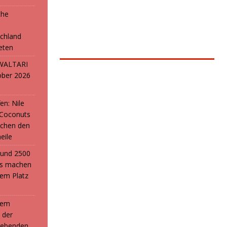
che
e
chland
reten
: WALTARI
ober 2026
en: Nile
 Coconuts
chen den
eile
i und 2500
ans machen
em Platz
 dem
 der
webenden