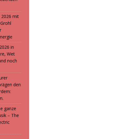
 2026 mit
 Grohl
r
nergie
2026 in
ure, Wet
und noch
urer
prägen den
rdem:
m.
die ganze
sik – The
ctric