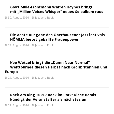
Gov’t Mule-Frontmann Warren Haynes bringt
mit „Million Voices Whisper“ neues Soloalbum raus
30. August 2024
Jazz and Rock
Die achte Ausgabe des Oberhausener Jazzfestivals
HÖMMA bietet geballte Frauenpower
29. August 2024
Jazz and Rock
Koe Wetzel bringt die „Damn Near Normal“
Welttournee diesen Herbst nach Großbritannien und
Europa
29. August 2024
Jazz and Rock
Rock am Ring 2025 / Rock im Park: Diese Bands
kündigt der Veranstalter als nächstes an
28. August 2024
Jazz and Rock