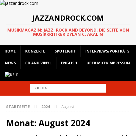
JAZZANDROCK.COM
MUSIKMAGAZIN: JAZZ, ROCK AND BEYOND. DIE SEITE VON
MUSIKKRITIKER DYLAN C. AKALIN
HOME
KONZERTE
SPOTLIGHT
INTERVIEWS/PORTRÄTS
NEWS
CD AND VINYL
ENGLISH
ÜBER MICH/IMPRESSUM
STARTSEITE
2024
August
Monat:
August 2024