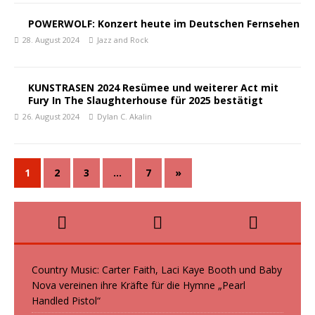
POWERWOLF: Konzert heute im Deutschen Fernsehen
28. August 2024
Jazz and Rock
KUNSTRASEN 2024 Resümee und weiterer Act mit
Fury In The Slaughterhouse für 2025 bestätigt
26. August 2024
Dylan C. Akalin
1
2
3
…
7
»
Country Music: Carter Faith, Laci Kaye Booth und Baby
Nova vereinen ihre Kräfte für die Hymne „Pearl
Handled Pistol“