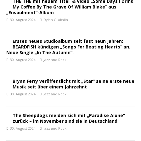
THE THE mit neuem Titel & Video „Some Days I Drink
My Coffee By The Grave Of William Blake“ aus
„Ensoulment“-Album
30. August 2024
Dylan C. Akalin
Erstes neues Studioalbum seit fast neun Jahren:
BEARDFISH kündigen „Songs For Beating Hearts“ an.
Neue Single „In The Autumn“.
30. August 2024
Jazz and Rock
Bryan Ferry veröffentlicht mit „Star“ seine erste neue
Musik seit über einem Jahrzehnt
30. August 2024
Jazz and Rock
The Sheepdogs melden sich mit „Paradise Alone“
zurück – im November sind sie in Deutschland
30. August 2024
Jazz and Rock