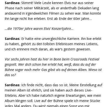
Sardinas
: Stimmt! Viele Leute kennen Elvis nur aus seiner
Phase nach seiner Militärzeit, als er anderthalb Dekaden lang
andauernd in irgendwelchen Filmen zu sehen war. Man konnte
ihn lange nicht live erleben. Erst ab Ende der 60er Jahre…
…die 1970er Jahre waren Elvis‘ Konzertjahre…
Sardinas
: Er hatte eine unvergleichliche Karriere. Ihn live erlebt
zu haben, gehört zu den tollsten Erlebnissen meines Lebens,
und ich erinnere mich daran, als wär’s gestern gewesen.
Vor sechs Jahren hast du hier in Bonn beim Crossroads Festival
gespielt. Wer dich schon live erlebt hat, weiß, dass du auf der
Bühne sogar noch mehr Gas gibst als auf deinen Alben. Wieso ist
das so?
Sardinas
: Ich finde nicht, dass das so ist. Meine Einstellung auf
meinen Alben ist ehrlich, und sie haben auch dieses Live-
Erlebnis. Aber ich habe natürlich eigene Erwartungen, wie mein
Album klingen soll. Live auf der Bühne spiele ich meine Stücke
jedes Mal anders. Du wirst niemals einen Song von mir