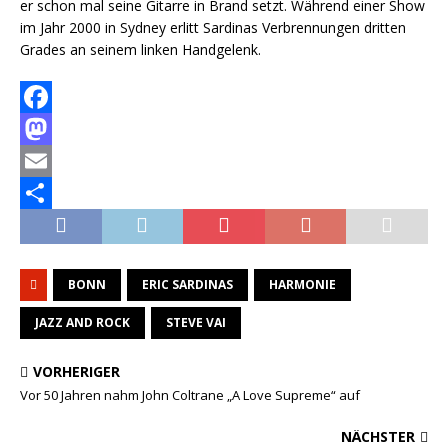
er schon mal seine Gitarre in Brand setzt. Während einer Show
im Jahr 2000 in Sydney erlitt Sardinas Verbrennungen dritten
Grades an seinem linken Handgelenk.
F
a
M
c
a
E
e
s
m
T
b
t
a
e
BONN
ERIC SARDINAS
HARMONIE
o
o
i
i
o
d
l
l
JAZZ AND ROCK
STEVE VAI
k
o
e
VORHERIGER
n
n
Vor 50 Jahren nahm John Coltrane „A Love Supreme“ auf
NÄCHSTER