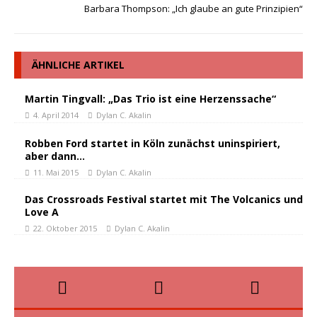
Barbara Thompson: „Ich glaube an gute Prinzipien“
ÄHNLICHE ARTIKEL
Martin Tingvall: „Das Trio ist eine Herzenssache“
4. April 2014
Dylan C. Akalin
Robben Ford startet in Köln zunächst uninspiriert,
aber dann…
11. Mai 2015
Dylan C. Akalin
Das Crossroads Festival startet mit The Volcanics und
Love A
22. Oktober 2015
Dylan C. Akalin