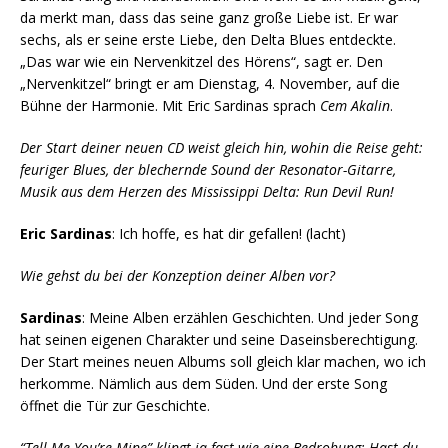
da merkt man, dass das seine ganz große Liebe ist. Er war
sechs, als er seine erste Liebe, den Delta Blues entdeckte.
„Das war wie ein Nervenkitzel des Hörens“, sagt er. Den
„Nervenkitzel“ bringt er am Dienstag, 4. November, auf die
Bühne der Harmonie. Mit Eric Sardinas sprach
Cem Akalin
.
Der Start deiner neuen CD weist gleich hin, wohin die Reise geht:
feuriger Blues, der blechernde Sound der Resonator-Gitarre,
Musik aus dem Herzen des Mississippi Delta: Run Devil Run!
Eric Sardinas
: Ich hoffe, es hat dir gefallen! (lacht)
Wie gehst du bei der Konzeption deiner Alben vor?
Sardinas
: Meine Alben erzählen Geschichten. Und jeder Song
hat seinen eigenen Charakter und seine Daseinsberechtigung.
Der Start meines neuen Albums soll gleich klar machen, wo ich
herkomme. Nämlich aus dem Süden. Und der erste Song
öffnet die Tür zur Geschichte.
“Tell Me You’re Mine” klingt ja fast wie eine Bedrohung: Hast du