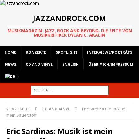
JAZZANDROCK.COM
MUSIKMAGAZIN: JAZZ, ROCK AND BEYOND. DIE SEITE VON
MUSIKKRITIKER DYLAN C. AKALIN
HOME
KONZERTE
SPOTLIGHT
INTERVIEWS/PORTRÄTS
NEWS
CD AND VINYL
ENGLISH
ÜBER MICH/IMPRESSUM
STARTSEITE
CD AND VINYL
Eric Sardinas: Musik ist
mein Sauerstoff
Eric Sardinas: Musik ist mein