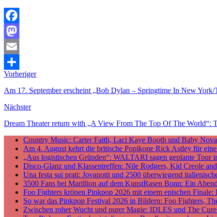
Facebook
Mastodon
Email
Vorheriger
Teilen
Am 17. September erscheint „Bob Dylan – Springtime In New York/T
Nächster
Dream Theater return with „A View From The Top Of The World“: The
Country Music: Carter Faith, Laci Kaye Booth und Baby Nova v
Am 4. August kehrt die britische Popikone Rick Astley für ei
„Aus logistischen Gründen“: WALTARI sagen geplante Tour i
Disco-Glanz und Klassentreffen: Nile Rodgers, Kid Creole a
Una festa sui prati: Jovanotti und 2500 überwiegend italieni
3500 Fans bei Marillion auf dem KunstRasen Bonn: Ein Aben
Foo Fighters krönen Pinkpop 2026 mit einem epischen Finale:
So war das Pinkpop Festival 2026 in Bildern: Foo Fighters, T
Zwischen roher Wucht und purer Magie: IDLES und The Cure p