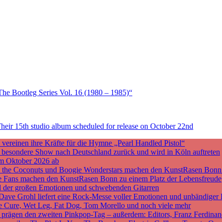
he Bootleg Series Vol. 16 (1980 – 1985)“
ir 15th studio album scheduled for release on October 22nd
ereinen ihre Kräfte für die Hymne „Pearl Handled Pistol“
ne besondere Show nach Deutschland zurück und wird in Köln auftreten
m Oktober 2026 ab
nd the Coconuts und Boogie Wonderstars machen den KunstRasen Bonn
sche Fans machen den KunstRasen Bonn zu einem Platz der Lebensfreude
d der großen Emotionen und schwebenden Gitarren
 Dave Grohl liefert eine Rock-Messe voller Emotionen und unbändiger 
he Cure, Wet Leg, Fat Dog, Tom Morello und noch viele mehr
rägen den zweiten Pinkpop-Tag – außerdem: Editors, Franz Ferdinan