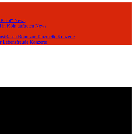
 Pistol“
News
 in Köln auftreten
News
unstRasen Bonn zur Tanzmeile
Konzerte
er Lebensfreude
Konzerte