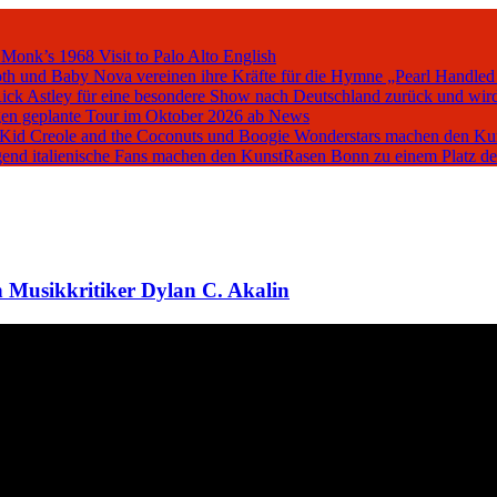
 Monk’s 1968 Visit to Palo Alto
English
oth und Baby Nova vereinen ihre Kräfte für die Hymne „Pearl Handled
Rick Astley für eine besondere Show nach Deutschland zurück und wird
en geplante Tour im Oktober 2026 ab
News
, Kid Creole and the Coconuts und Boogie Wonderstars machen den K
iegend italienische Fans machen den KunstRasen Bonn zu einem Platz d
 Musikkritiker Dylan C. Akalin