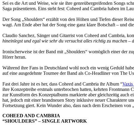
Sei es die Art und Weise, wie sie ihre genreübergreifenden Songs s
Saga präsentieren. Eins steht fest: Coheed and Cambria haben im Lau
Der Song „Shoulders“ erzählt von den Höhen und Tiefen dieser Reise 
wagt. Am Ende aber hat der Song eine ganz klare Botschaft – und die 
Claudio Sanchez, Sänger und Gitarrist von Coheed and Cambria, ko
hineinlegst und egal wie sehr du versuchst alles richtig zu machen – d
Ironischerweise ist der Band mit „Shoulders“ womöglich einer der zu
Hörer heran.
Während ihre Fans in Deutschland wohl noch ein wenig Geduld habe
auf eine ausgedehnte Tournee der Band als Co-Headliner von The Us
Fast drei Jahre ist es her, dass Coheed and Cambria ihr Album “
Vaxis
ihre Konzeptreihe erstmals unterbrochen hatten, kehrten Frontmann
zur Kunstform des Konzeptalbums markierte aber gleichzeitig auch ei
hat, jedoch mit einer brandneuen Story inklusive neuer Charaktere und
Fortsetzung giert. Kein Wunder also, dass nach dem Erscheinen von „
COHEED AND CAMBRIA
“SHOULDERS” – SINGLE ARTWORK