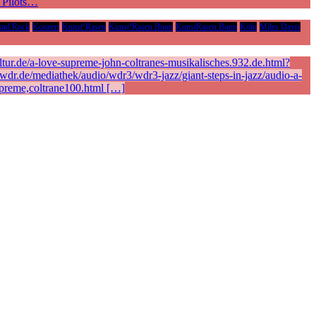
e Pilots…
und Rock
Konzert
Kunst!Rasen
Kunst!Rasen Bonn
KunstRasen Bonn
Köln
Miles Davis
ur.de/a-love-supreme-john-coltranes-musikalisches.932.de.html?
r.de/mediathek/audio/wdr3/wdr3-jazz/giant-steps-in-jazz/audio-a-
preme,coltrane100.html […]