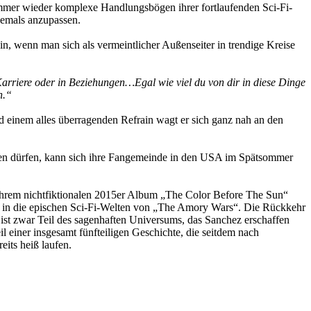
 immer wieder komplexe Handlungsbögen ihrer fortlaufenden Sci-Fi-
 jemals anzupassen.
, wenn man sich als vermeintlicher Außenseiter in trendige Kreise
 Karriere oder in Beziehungen…Egal wie viel du von dir in diese Dinge
n.“
d einem alles überragenden Refrain wagt er sich ganz nah an den
ben dürfen, kann sich ihre Fangemeinde in den USA im Spätsommer
 ihrem nichtfiktionalen 2015er Album „The Color Before The Sun“
k in die epischen Sci-Fi-Welten von „The Amory Wars“. Die Rückkehr
ist zwar Teil des sagenhaften Universums, das Sanchez erschaffen
l einer insgesamt fünfteiligen Geschichte, die seitdem nach
its heiß laufen.