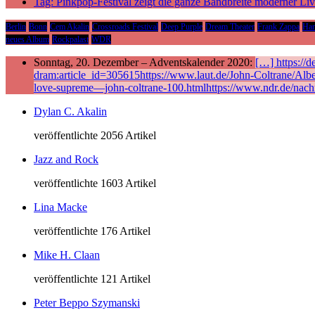
Tag: Pinkpop-Festival zeigt die ganze Bandbreite moderner Li
Berlin
Bonn
Cem Akalin
Crossroads Festival
Deep Purple
Dream Theater
Frank Zappa
Ha
neues Album
Rockpalast
WDR
Sonntag, 20. Dezember – Adventskalender 2020:
[…] https://
dram:article_id=305615https://www.laut.de/John-Coltrane/Alb
love-supreme—john-coltrane-100.htmlhttps://www.ndr.de/nach
Dylan C. Akalin
veröffentlichte 2056 Artikel
Jazz and Rock
veröffentlichte 1603 Artikel
Lina Macke
veröffentlichte 176 Artikel
Mike H. Claan
veröffentlichte 121 Artikel
Peter Beppo Szymanski