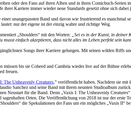
chreiben oder den Fans auf ihren Alben und in ihren Comicbuch-Serien
fe ihrer Karriere immer wieder neue Standards gesetzt ohne sich dabei
einer unangepassten Band und davon wie frustrierend es manchmal sein
lautet: nur der eigene ist der einzig wahre und richtige Weg.
mmentiert „Shoulders“ mit den Worten:
„Sei es in der Kunst, in deiner
u musst einfach akzeptieren, dass nicht alles im Leben perfekt sein kan
gänglichsten Songs ihrer Karriere gelungen. Mit seinen wilden Riffs un
n müssen bis sie Coheed and Cambria wieder live auf der Bühne erle
ed freuen.
 I: The Unheavenly Creatures
,” veröffentlicht haben. Nachdem sie mit
 Claudio Sanchez und seine Band mit ihrem neunten Studioalbum zurüc
nen Neustart für die Band. Denn „Vaxis I: The Unheavenly Creatures“ 
 sagenhaften Orten. Die Veröffentlichung von 2018 ist nur der erste Tei
Shoulders“ die Spekulationen der Fans um ein mögliches „Vaxis II“ bere