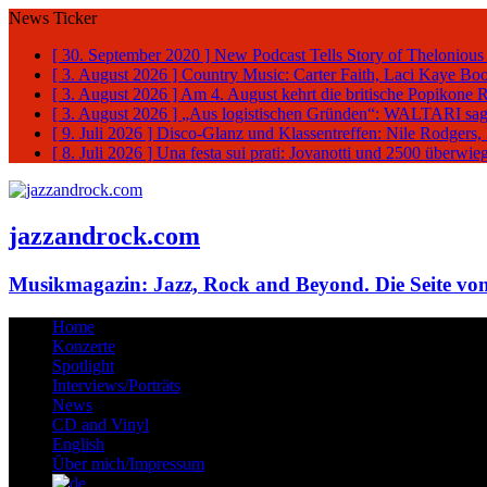
News Ticker
[ 30. September 2020 ]
New Podcast Tells Story of Thelonious
[ 3. August 2026 ]
Country Music: Carter Faith, Laci Kaye Bo
[ 3. August 2026 ]
Am 4. August kehrt die britische Popikone 
[ 3. August 2026 ]
„Aus logistischen Gründen“: WALTARI sag
[ 9. Juli 2026 ]
Disco-Glanz und Klassentreffen: Nile Rodgers
[ 8. Juli 2026 ]
Una festa sui prati: Jovanotti und 2500 überw
jazzandrock.com
Musikmagazin: Jazz, Rock and Beyond. Die Seite von
Home
Konzerte
Spotlight
Interviews/Porträts
News
CD and Vinyl
English
Über mich/Impressum