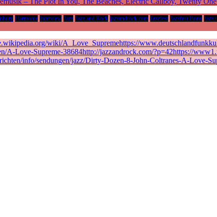
vemusik – The Plot In You, The Beaches, Electric Callboy, Twenty On
mburg
Harmonie
Interview
Jazz
Jazz and Rock
jazzandrock.com
Jazzfest
Jazzfest Bonn
Jazz 
de.wikipedia.org/wiki/A_Love_Supremehttps://www.deutschlandfunkkult
en/A-Love-Supreme-38684http://jazzandrock.com/?p=42https://www1.wd
richten/info/sendungen/jazz/Dirty-Dozen-8-John-Coltranes-A-Love-Su