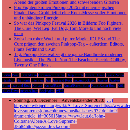
Abend der großen Emotionen und schwebenden Gitarren
Foo Fighters krönen Pinkpop 2026 mit einem epischen
Finale: Dave Grohl liefert eine Rock-Messe voller Emotionen
und unbändiger Energie
So war das Pinkpop Festival 2026 in Bildern: Foo Fighters,
The Cure, Wet Leg, Fat Dog, Tom Morello und noch viele
mehr
Zwischen roher Wucht und purer Magie: IDLES und The
Cure prägen den zweiten Pinkpop-Tag – außerdem: Editors,
Franz Ferdinand u.v.m.
Tag: Pinkpop-Festival zeigt die ganze Bandbreite moderner
Livemusik – The Plot In You, The Beaches, Electric Callboy,
Twenty One Pilots…
Berlin
Bonn
Cem Akalin
Crossroads Festival
Deep Purple
Dream Theater
Frank Zappa
Hamburg
Harmonie
Interview
Jazz
Jazz and Rock
jazzandrock.com
Jazzfest
Jazzfest
Bonn
Jazz und Rock
Konzert
Kunst!Rasen
Kunst!Rasen Bonn
KunstRasen Bonn
Köln
Miles Davis
neues Album
Rockpalast
WDR
Sonntag, 20. Dezember – Adventskalender 2020:
[…]
https://de.wikipedia.org/wiki/A_Love_Supremehttps://www.deu
love-supreme-john-coltranes-musikalisches.932.de.html?
dram:article_id=305615https://www.laut.de/John-
Coltrane/Alben/A-Love-Supreme-
38684http://jazzandrock.com/?