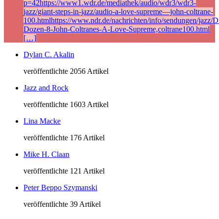
p=42https://www1.wdr.de/mediathek/audio/wdr3/wdr3-
jazz/giant-steps-in-jazz/audio-a-love-supreme—john-coltrane-
100.htmlhttps://www.ndr.de/nachrichten/info/sendungen/jazz/Di
Dozen-8-John-Coltranes-A-Love-Supreme,coltrane100.html
[…]
Dylan C. Akalin
veröffentlichte 2056 Artikel
Jazz and Rock
veröffentlichte 1603 Artikel
Lina Macke
veröffentlichte 176 Artikel
Mike H. Claan
veröffentlichte 121 Artikel
Peter Beppo Szymanski
veröffentlichte 39 Artikel