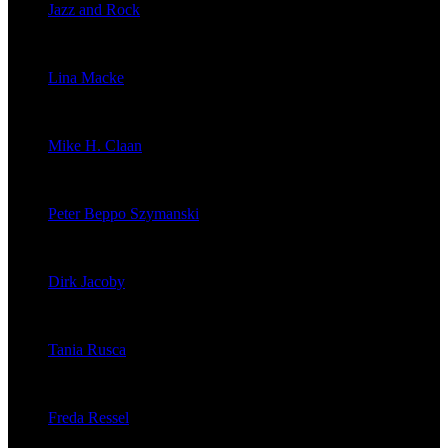
Jazz and Rock
veröffentlichte 1603 Artikel
Lina Macke
veröffentlichte 176 Artikel
Mike H. Claan
veröffentlichte 121 Artikel
Peter Beppo Szymanski
veröffentlichte 39 Artikel
Dirk Jacoby
veröffentlichte 32 Artikel
Tania Rusca
veröffentlichte 29 Artikel
Freda Ressel