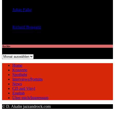
veröffentlichte 23 Artikel
Julian Falke
veröffentlichte 8 Artikel
Richard Bongartz
veröffentlichte 7 Artikel
Archiv
Archiv
Home
Konzerte
Spotlight
Interviews/Porträts
News
CD and Vinyl
English
Über mich/Impressum
© D. Akalin jazzandrock.com