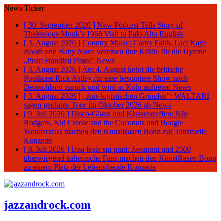
News Ticker
[ 30. September 2020 ]
New Podcast Tells Story of
Thelonious Monk’s 1968 Visit to Palo Alto
English
[ 3. August 2026 ]
Country Music: Carter Faith, Laci Kaye
Booth und Baby Nova vereinen ihre Kräfte für die Hymne
„Pearl Handled Pistol“
News
[ 3. August 2026 ]
Am 4. August kehrt die britische
Popikone Rick Astley für eine besondere Show nach
Deutschland zurück und wird in Köln auftreten
News
[ 3. August 2026 ]
„Aus logistischen Gründen“: WALTARI
sagen geplante Tour im Oktober 2026 ab
News
[ 9. Juli 2026 ]
Disco-Glanz und Klassentreffen: Nile
Rodgers, Kid Creole and the Coconuts und Boogie
Wonderstars machen den KunstRasen Bonn zur Tanzmeile
Konzerte
[ 8. Juli 2026 ]
Una festa sui prati: Jovanotti und 2500
überwiegend italienische Fans machen den KunstRasen Bonn
zu einem Platz der Lebensfreude
Konzerte
jazzandrock.com