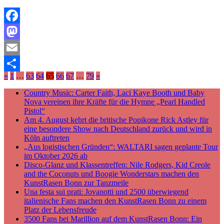
Facebook
Mastodon
Email
«
1
…
63
64
65
66
67
…
79
»
Teilen
Country Music: Carter Faith, Laci Kaye Booth und Baby
Nova vereinen ihre Kräfte für die Hymne „Pearl Handled
Pistol“
Am 4. August kehrt die britische Popikone Rick Astley für
eine besondere Show nach Deutschland zurück und wird in
Köln auftreten
„Aus logistischen Gründen“: WALTARI sagen geplante Tour
im Oktober 2026 ab
Disco-Glanz und Klassentreffen: Nile Rodgers, Kid Creole
and the Coconuts und Boogie Wonderstars machen den
KunstRasen Bonn zur Tanzmeile
Una festa sui prati: Jovanotti und 2500 überwiegend
italienische Fans machen den KunstRasen Bonn zu einem
Platz der Lebensfreude
3500 Fans bei Marillion auf dem KunstRasen Bonn: Ein