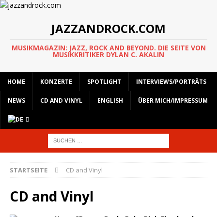
JAZZANDROCK.COM
MUSIKMAGAZIN: JAZZ, ROCK AND BEYOND. DIE SEITE VON
MUSIKKRITIKER DYLAN C. AKALIN
HOME
KONZERTE
SPOTLIGHT
INTERVIEWS/PORTRÄTS
NEWS
CD AND VINYL
ENGLISH
ÜBER MICH/IMPRESSUM
STARTSEITE
CD and Vinyl
CD and Vinyl