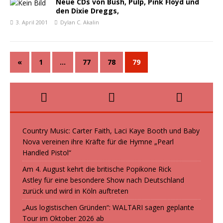
Neue CDs von Bush, Pulp, Pink Floyd und
den Dixie Dreggs,
3. April 2001
Dylan C. Akalin
«
1
…
77
78
79
Country Music: Carter Faith, Laci Kaye Booth und Baby
Nova vereinen ihre Kräfte für die Hymne „Pearl
Handled Pistol“
Am 4. August kehrt die britische Popikone Rick
Astley für eine besondere Show nach Deutschland
zurück und wird in Köln auftreten
„Aus logistischen Gründen“: WALTARI sagen geplante
Tour im Oktober 2026 ab