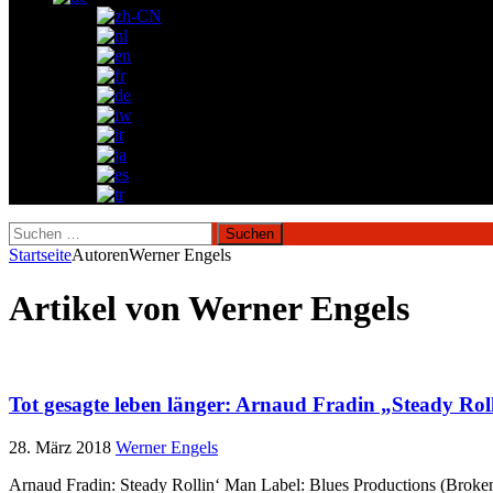
Suchen
nach:
Startseite
Autoren
Werner Engels
Artikel von
Werner Engels
Tot gesagte leben länger: Arnaud Fradin „Steady Ro
28. März 2018
Werner Engels
Arnaud Fradin: Steady Rollin‘ Man Label: Blues Productions (Broken S