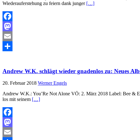
Wiederauferstehung zu feiern dank junger
[…]
Facebook
Mastodon
Email
Teilen
Andrew W.K. schlägt wieder gnadenlos zu: Neues Al
20. Februar 2018
Werner Engels
Andrew W.K.: You’Re Not Alone VÖ: 2. März 2018 Label: Bee & El/S
los mit seinem
[…]
Facebook
Mastodon