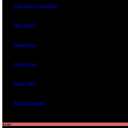
Peter Beppo Szymanski
veröffentlichte 39 Artikel
Dirk Jacoby
veröffentlichte 32 Artikel
Tania Rusca
veröffentlichte 29 Artikel
Freda Ressel
veröffentlichte 23 Artikel
Julian Falke
veröffentlichte 8 Artikel
Richard Bongartz
veröffentlichte 7 Artikel
Archiv