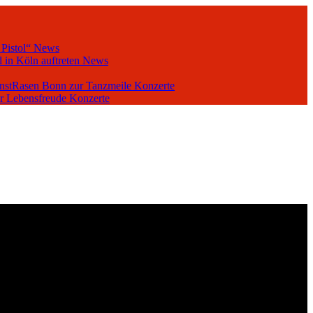
 Pistol“
News
 in Köln auftreten
News
unstRasen Bonn zur Tanzmeile
Konzerte
er Lebensfreude
Konzerte