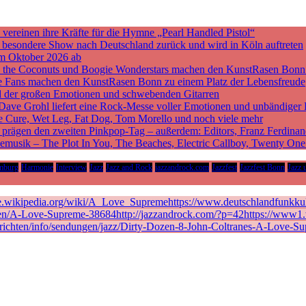
ereinen ihre Kräfte für die Hymne „Pearl Handled Pistol“
ne besondere Show nach Deutschland zurück und wird in Köln auftreten
m Oktober 2026 ab
nd the Coconuts und Boogie Wonderstars machen den KunstRasen Bonn
sche Fans machen den KunstRasen Bonn zu einem Platz der Lebensfreude
d der großen Emotionen und schwebenden Gitarren
 Dave Grohl liefert eine Rock-Messe voller Emotionen und unbändiger 
he Cure, Wet Leg, Fat Dog, Tom Morello und noch viele mehr
rägen den zweiten Pinkpop-Tag – außerdem: Editors, Franz Ferdinan
vemusik – The Plot In You, The Beaches, Electric Callboy, Twenty On
mburg
Harmonie
Interview
Jazz
Jazz and Rock
jazzandrock.com
Jazzfest
Jazzfest Bonn
Jazz 
de.wikipedia.org/wiki/A_Love_Supremehttps://www.deutschlandfunkkult
en/A-Love-Supreme-38684http://jazzandrock.com/?p=42https://www1.wd
richten/info/sendungen/jazz/Dirty-Dozen-8-John-Coltranes-A-Love-Su