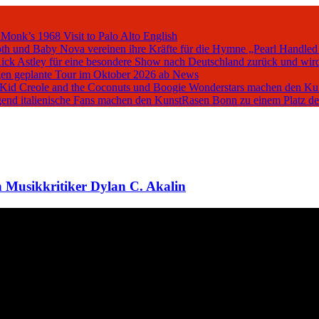
 Monk’s 1968 Visit to Palo Alto
English
oth und Baby Nova vereinen ihre Kräfte für die Hymne „Pearl Handled
Rick Astley für eine besondere Show nach Deutschland zurück und wird
en geplante Tour im Oktober 2026 ab
News
, Kid Creole and the Coconuts und Boogie Wonderstars machen den K
iegend italienische Fans machen den KunstRasen Bonn zu einem Platz d
 Musikkritiker Dylan C. Akalin