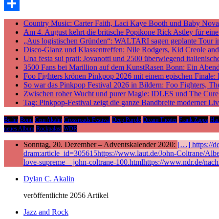
Email
Teilen
Country Music: Carter Faith, Laci Kaye Booth und Baby Nova v
Am 4. August kehrt die britische Popikone Rick Astley für ei
„Aus logistischen Gründen“: WALTARI sagen geplante Tour i
Disco-Glanz und Klassentreffen: Nile Rodgers, Kid Creole a
Una festa sui prati: Jovanotti und 2500 überwiegend italieni
3500 Fans bei Marillion auf dem KunstRasen Bonn: Ein Aben
Foo Fighters krönen Pinkpop 2026 mit einem epischen Finale:
So war das Pinkpop Festival 2026 in Bildern: Foo Fighters, T
Zwischen roher Wucht und purer Magie: IDLES und The Cure p
Tag: Pinkpop-Festival zeigt die ganze Bandbreite moderner Li
Berlin
Bonn
Cem Akalin
Crossroads Festival
Deep Purple
Dream Theater
Frank Zappa
Ha
neues Album
Rockpalast
WDR
Sonntag, 20. Dezember – Adventskalender 2020:
[…] https://
dram:article_id=305615https://www.laut.de/John-Coltrane/Alb
love-supreme—john-coltrane-100.htmlhttps://www.ndr.de/nach
Dylan C. Akalin
veröffentlichte 2056 Artikel
Jazz and Rock