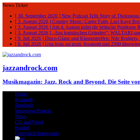
News Ticker
[ 30. September 2020 ]
New Podcast Tells Story of Thelonious
[ 3. August 2026 ]
Country Music: Carter Faith, Laci Kaye Bo
[ 3. August 2026 ]
Am 4. August kehrt die britische Popikone 
[ 3. August 2026 ]
„Aus logistischen Gründen“: WALTARI sag
[ 9. Juli 2026 ]
Disco-Glanz und Klassentreffen: Nile Rodgers
[ 8. Juli 2026 ]
Una festa sui prati: Jovanotti und 2500 überw
jazzandrock.com
Musikmagazin: Jazz, Rock and Beyond. Die Seite von
Home
Konzerte
Spotlight
Interviews/Porträts
News
CD and Vinyl
English
Über mich/Impressum