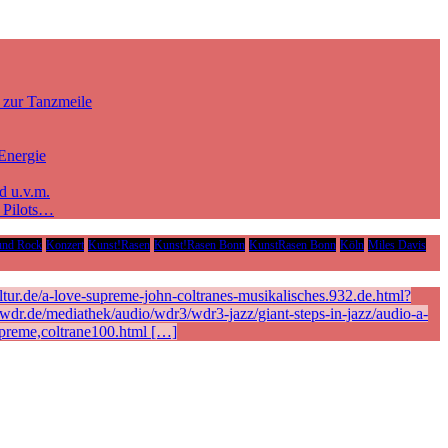
 zur Tanzmeile
Energie
d u.v.m.
e Pilots…
und Rock
Konzert
Kunst!Rasen
Kunst!Rasen Bonn
KunstRasen Bonn
Köln
Miles Davis
ur.de/a-love-supreme-john-coltranes-musikalisches.932.de.html?
r.de/mediathek/audio/wdr3/wdr3-jazz/giant-steps-in-jazz/audio-a-
preme,coltrane100.html […]