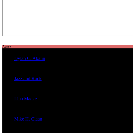
Autor
Dylan C. Akalin
veröffentlichte 2056 Artikel
Jazz and Rock
veröffentlichte 1603 Artikel
Lina Macke
veröffentlichte 176 Artikel
Mike H. Claan
veröffentlichte 121 Artikel