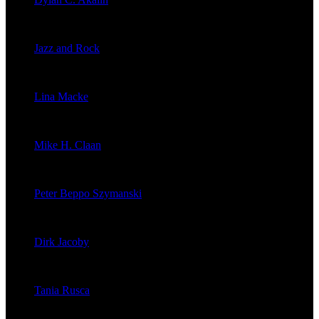
veröffentlichte 2056 Artikel
Jazz and Rock
veröffentlichte 1603 Artikel
Lina Macke
veröffentlichte 176 Artikel
Mike H. Claan
veröffentlichte 121 Artikel
Peter Beppo Szymanski
veröffentlichte 39 Artikel
Dirk Jacoby
veröffentlichte 32 Artikel
Tania Rusca
veröffentlichte 29 Artikel