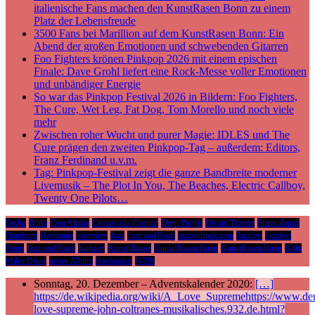
italienische Fans machen den KunstRasen Bonn zu einem
Platz der Lebensfreude
3500 Fans bei Marillion auf dem KunstRasen Bonn: Ein
Abend der großen Emotionen und schwebenden Gitarren
Foo Fighters krönen Pinkpop 2026 mit einem epischen
Finale: Dave Grohl liefert eine Rock-Messe voller Emotionen
und unbändiger Energie
So war das Pinkpop Festival 2026 in Bildern: Foo Fighters,
The Cure, Wet Leg, Fat Dog, Tom Morello und noch viele
mehr
Zwischen roher Wucht und purer Magie: IDLES und The
Cure prägen den zweiten Pinkpop-Tag – außerdem: Editors,
Franz Ferdinand u.v.m.
Tag: Pinkpop-Festival zeigt die ganze Bandbreite moderner
Livemusik – The Plot In You, The Beaches, Electric Callboy,
Twenty One Pilots…
Berlin
Bonn
Cem Akalin
Crossroads Festival
Deep Purple
Dream Theater
Frank Zappa
Hamburg
Harmonie
Interview
Jazz
Jazz and Rock
jazzandrock.com
Jazzfest
Jazzfest
Bonn
Jazz und Rock
Konzert
Kunst!Rasen
Kunst!Rasen Bonn
KunstRasen Bonn
Köln
Miles Davis
neues Album
Rockpalast
WDR
Sonntag, 20. Dezember – Adventskalender 2020:
[…]
https://de.wikipedia.org/wiki/A_Love_Supremehttps://www.deu
love-supreme-john-coltranes-musikalisches.932.de.html?