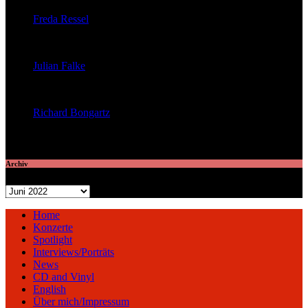
Freda Ressel
veröffentlichte 23 Artikel
Julian Falke
veröffentlichte 8 Artikel
Richard Bongartz
veröffentlichte 7 Artikel
Archiv
Archiv
Home
Konzerte
Spotlight
Interviews/Porträts
News
CD and Vinyl
English
Über mich/Impressum