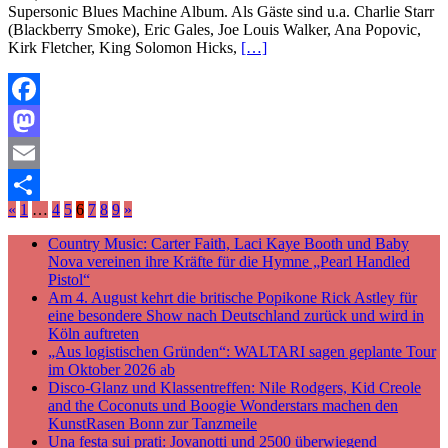
Supersonic Blues Machine Album. Als Gäste sind u.a. Charlie Starr
(Blackberry Smoke), Eric Gales, Joe Louis Walker, Ana Popovic,
Kirk Fletcher, King Solomon Hicks,
[…]
Facebook
Mastodon
Email
«
1
…
4
5
6
7
8
9
»
Teilen
Country Music: Carter Faith, Laci Kaye Booth und Baby
Nova vereinen ihre Kräfte für die Hymne „Pearl Handled
Pistol“
Am 4. August kehrt die britische Popikone Rick Astley für
eine besondere Show nach Deutschland zurück und wird in
Köln auftreten
„Aus logistischen Gründen“: WALTARI sagen geplante Tour
im Oktober 2026 ab
Disco-Glanz und Klassentreffen: Nile Rodgers, Kid Creole
and the Coconuts und Boogie Wonderstars machen den
KunstRasen Bonn zur Tanzmeile
Una festa sui prati: Jovanotti und 2500 überwiegend