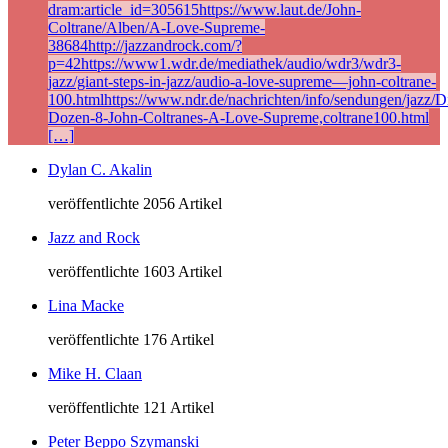
dram:article_id=305615https://www.laut.de/John-
Coltrane/Alben/A-Love-Supreme-
38684http://jazzandrock.com/?
p=42https://www1.wdr.de/mediathek/audio/wdr3/wdr3-
jazz/giant-steps-in-jazz/audio-a-love-supreme—john-coltrane-
100.htmlhttps://www.ndr.de/nachrichten/info/sendungen/jazz/Di
Dozen-8-John-Coltranes-A-Love-Supreme,coltrane100.html
[…]
Dylan C. Akalin
veröffentlichte 2056 Artikel
Jazz and Rock
veröffentlichte 1603 Artikel
Lina Macke
veröffentlichte 176 Artikel
Mike H. Claan
veröffentlichte 121 Artikel
Peter Beppo Szymanski