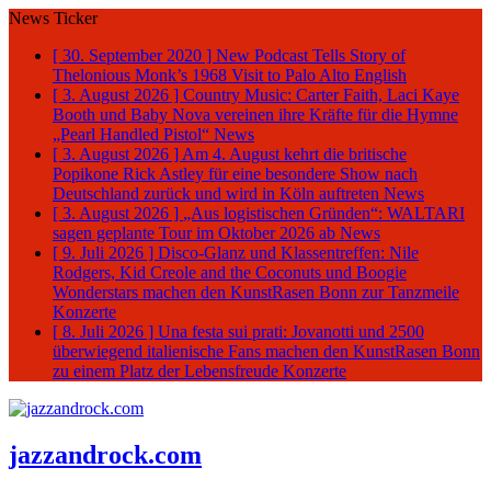
News Ticker
[ 30. September 2020 ]
New Podcast Tells Story of
Thelonious Monk’s 1968 Visit to Palo Alto
English
[ 3. August 2026 ]
Country Music: Carter Faith, Laci Kaye
Booth und Baby Nova vereinen ihre Kräfte für die Hymne
„Pearl Handled Pistol“
News
[ 3. August 2026 ]
Am 4. August kehrt die britische
Popikone Rick Astley für eine besondere Show nach
Deutschland zurück und wird in Köln auftreten
News
[ 3. August 2026 ]
„Aus logistischen Gründen“: WALTARI
sagen geplante Tour im Oktober 2026 ab
News
[ 9. Juli 2026 ]
Disco-Glanz und Klassentreffen: Nile
Rodgers, Kid Creole and the Coconuts und Boogie
Wonderstars machen den KunstRasen Bonn zur Tanzmeile
Konzerte
[ 8. Juli 2026 ]
Una festa sui prati: Jovanotti und 2500
überwiegend italienische Fans machen den KunstRasen Bonn
zu einem Platz der Lebensfreude
Konzerte
jazzandrock.com