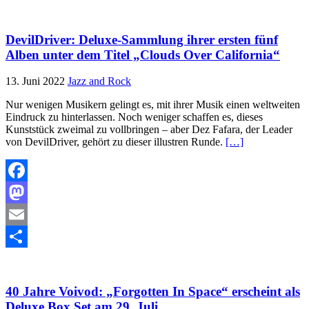
Teilen
DevilDriver: Deluxe-Sammlung ihrer ersten fünf
Alben unter dem Titel „Clouds Over California“
13. Juni 2022
Jazz and Rock
Nur wenigen Musikern gelingt es, mit ihrer Musik einen weltweiten
Eindruck zu hinterlassen. Noch weniger schaffen es, dieses
Kunststück zweimal zu vollbringen – aber Dez Fafara, der Leader
von DevilDriver, gehört zu dieser illustren Runde.
[…]
Facebook
Mastodon
Email
Teilen
40 Jahre Voivod: „Forgotten In Space“ erscheint als
Deluxe Box Set am 29. Juli