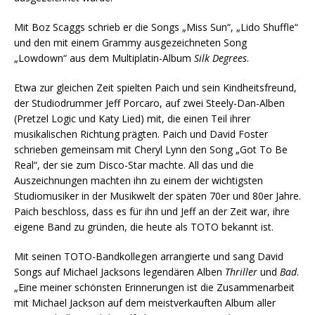
Mit Boz Scaggs schrieb er die Songs „Miss Sun“, „Lido Shuffle“
und den mit einem Grammy ausgezeichneten Song
„Lowdown“ aus dem Multiplatin-Album
Silk Degrees
.
Etwa zur gleichen Zeit spielten Paich und sein Kindheitsfreund,
der Studiodrummer Jeff Porcaro, auf zwei Steely-Dan-Alben
(Pretzel Logic und Katy Lied) mit, die einen Teil ihrer
musikalischen Richtung prägten. Paich und David Foster
schrieben gemeinsam mit Cheryl Lynn den Song „Got To Be
Real“, der sie zum Disco-Star machte. All das und die
Auszeichnungen machten ihn zu einem der wichtigsten
Studiomusiker in der Musikwelt der späten 70er und 80er Jahre.
Paich beschloss, dass es für ihn und Jeff an der Zeit war, ihre
eigene Band zu gründen, die heute als TOTO bekannt ist.
Mit seinen TOTO-Bandkollegen arrangierte und sang David
Songs auf Michael Jacksons legendären Alben
Thriller
und
Bad
.
„Eine meiner schönsten Erinnerungen ist die Zusammenarbeit
mit Michael Jackson auf dem meistverkauften Album aller