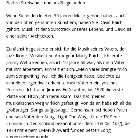
Barbra Streisand… und unzählige andere.
Wenn Sie in den letzten 50 Jahren Musik gehört haben, auch
von den oben genannten Künstlern, haben Sie David Paich
gehört. Musik ist der Soundtrack unseres Lebens, und David ist
einer seiner Architekten.
Zunächst begeisterte er sich für die Musik seines Vaters, der
Jazz-Ikone, Musiker und Arrangeur Marty Paich. „Ich lernte
Jimmy Webb kennen, als ich 10 Jahre alt war, als mein Vater
mit ihm arbeitete“, erinnert er sich. „Mein Vater drängte mich
zum Songwriting, weil ich die Fähigkeit hatte, Gedichte zu
schreiben. Irgendwie erkannte mein Vater mein lyrisches
Potenzial. Ich trat in Jimmys Fußstapfen, bis 1970 die erste
Platte von Elton John herauskam. Das hat meinen
musikalischen Weg wirklich gefestigt. Von da an habe ich all die
großartigen Songs aufgesaugt.“ Gemeinsam schrieben Paich
und sein Vater den Song „Light The Way
„
für die TV-Serie
Ironside (in Deutschland bekannt unter dem Titel
Der Chef
), der
1974 mit einem EMMY® Award für den besten Song
ausgezeichnet wurde.