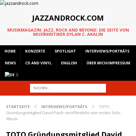
JAZZANDROCK.COM
MUSIKMAGAZIN: JAZZ, ROCK AND BEYOND. DIE SEITE VON
MUSIKKRITIKER DYLAN C. AKALIN
HOME
KONZERTE
SPOTLIGHT
INTERVIEWS/PORTRÄTS
NEWS
CD AND VINYL
ENGLISH
ÜBER MICH/IMPRESSUM
STARTSEITE
INTERVIEWS/PORTRÄTS
TOTO
Gründungsmitglied David Paich veröffentlicht sein erstes Solo-
Album
TOTO Gründungsmitglied David