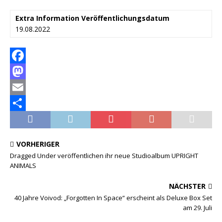
Extra Information
Veröffentlichungsdatum
19.08.2022
F
a
M
c
a
E
e
s
m
T
b
t
a
e
VORHERIGER
o
o
i
i
Dragged Under veröffentlichen ihr neue Studioalbum UPRIGHT
ANIMALS
o
d
l
l
k
o
e
NÄCHSTER
n
n
40 Jahre Voivod: „Forgotten In Space“ erscheint als Deluxe Box Set
am 29. Juli