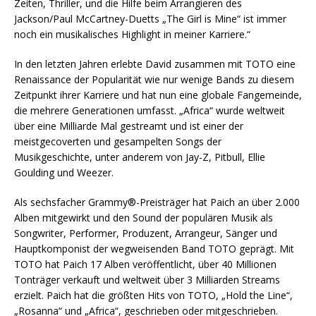
Zeiten, Thriller, und die Hilfe beim Arrangieren des
Jackson/Paul McCartney-Duetts „The Girl is Mine“ ist immer
noch ein musikalisches Highlight in meiner Karriere.“
In den letzten Jahren erlebte David zusammen mit TOTO eine
Renaissance der Popularität wie nur wenige Bands zu diesem
Zeitpunkt ihrer Karriere und hat nun eine globale Fangemeinde,
die mehrere Generationen umfasst. „Africa“ wurde weltweit
über eine Milliarde Mal gestreamt und ist einer der
meistgecoverten und gesampelten Songs der
Musikgeschichte, unter anderem von Jay-Z, Pitbull, Ellie
Goulding und Weezer.
Als sechsfacher Grammy®-Preisträger hat Paich an über 2.000
Alben mitgewirkt und den Sound der populären Musik als
Songwriter, Performer, Produzent, Arrangeur, Sänger und
Hauptkomponist der wegweisenden Band TOTO geprägt. Mit
TOTO hat Paich 17 Alben veröffentlicht, über 40 Millionen
Tonträger verkauft und weltweit über 3 Milliarden Streams
erzielt. Paich hat die größten Hits von TOTO, „Hold the Line“,
„Rosanna“ und „Africa“, geschrieben oder mitgeschrieben.