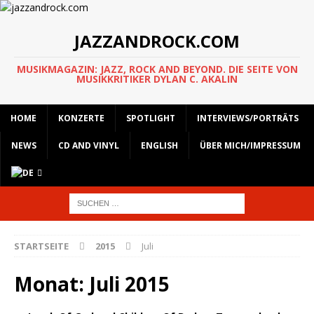
JAZZANDROCK.COM
MUSIKMAGAZIN: JAZZ, ROCK AND BEYOND. DIE SEITE VON
MUSIKKRITIKER DYLAN C. AKALIN
HOME
KONZERTE
SPOTLIGHT
INTERVIEWS/PORTRÄTS
NEWS
CD AND VINYL
ENGLISH
ÜBER MICH/IMPRESSUM
STARTSEITE
2015
Juli
Monat:
Juli 2015