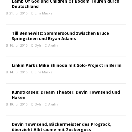
Lamb Of God und Children Of Bodom Touren durch
Deutschland
21. Juli 2015
Lina Macke
Till Bennewitz: Sommersound zwischen Bruce
Springsteen und Bryan Adams
16. Juli 2015
Dylan C. Akalin
Linkin Parks Mike Shinoda mit Solo-Projekt in Berlin
14. Juli 2015
Lina Macke
Kunst!Rasen: Dream Theater, Devin Townsend und
Haken
10. Juli 2015
Dylan C. Akalin
Devin Townsend, Bäckermeister des Progrock,
überzieht Albträume mit Zuckerguss