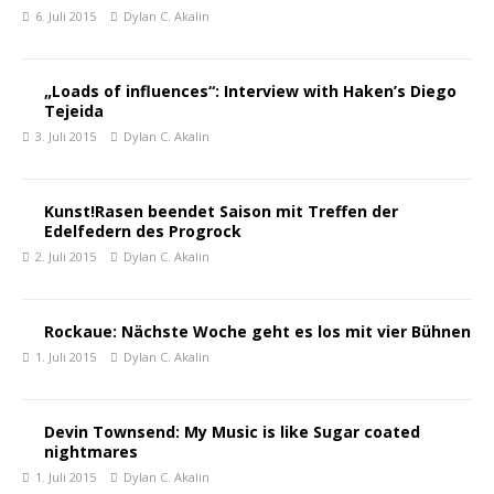
6. Juli 2015
Dylan C. Akalin
„Loads of influences“: Interview with Haken’s Diego
Tejeida
3. Juli 2015
Dylan C. Akalin
Kunst!Rasen beendet Saison mit Treffen der
Edelfedern des Progrock
2. Juli 2015
Dylan C. Akalin
Rockaue: Nächste Woche geht es los mit vier Bühnen
1. Juli 2015
Dylan C. Akalin
Devin Townsend: My Music is like Sugar coated
nightmares
1. Juli 2015
Dylan C. Akalin