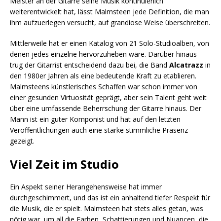
Meister an der Gitarre seine Musik kontinuierlich
weiterentwickelt hat, lässt Malmsteen jede Definition, die man
ihm aufzuerlegen versucht, auf grandiose Weise überschreiten.
Mittlerweile hat er einen Katalog von 21 Solo-Studioalben, von
denen jedes einzelne hervorzuheben wäre. Darüber hinaus
trug der Gitarrist entscheidend dazu bei, die Band
Alcatrazz
in
den 1980er Jahren als eine bedeutende Kraft zu etablieren.
Malmsteens künstlerisches Schaffen war schon immer von
einer gesunden Virtuosität geprägt, aber sein Talent geht weit
über eine umfassende Beherrschung der Gitarre hinaus. Der
Mann ist ein guter Komponist und hat auf den letzten
Veröffentlichungen auch eine starke stimmliche Präsenz
gezeigt.
Viel Zeit im Studio
Ein Aspekt seiner Herangehensweise hat immer
durchgeschimmert, und das ist ein anhaltend tiefer Respekt für
die Musik, die er spielt. Malmsteen hat stets alles getan, was
nötig war, um all die Farben, Schattierungen und Nuancen, die