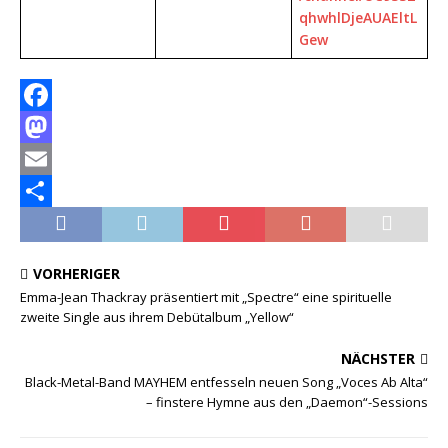
qhwhlDjeAUAEltL
Gew
F
a
M
c
a
E
e
s
m
T
b
t
a
e
VORHERIGER
o
o
i
i
Emma-Jean Thackray präsentiert mit „Spectre“ eine spirituelle
zweite Single aus ihrem Debütalbum „Yellow“
o
d
l
l
k
o
e
NÄCHSTER
n
n
Black-Metal-Band MAYHEM entfesseln neuen Song „Voces Ab Alta“
– finstere Hymne aus den „Daemon“-Sessions