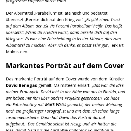
progressive Einflüsse hören kann
.“
Der Albumtitel ‚Parabellum‘ ist lateinisch und bedeutet
übersetzt ‚Bereite dich auf den Krieg vor‘. „
Es gibt einen Track
auf dem Album, der ‚(Si Vis Pacem) Parabellum‘ heißt. Das heißt
übersetzt: ‚Wenn du Frieden willst, dann bereite dich auf den
Krieg vor‘. Es war eine Entscheidung in letzter Minute, dies zum
Albumtitel zu machen. Aber ich denke, es passt sehr gut
„, erklärt
Malmsteen.
Markantes Porträt auf dem Cover
Das markante Porträt auf dem Cover wurde von dem Künstler
David Benegas
gemalt. Malmsteem erklärt: „
Das war die Idee
meiner Frau April. David lebt in der Nähe von uns in Florida, und
wir haben mit ihm über andere Projekte gesprochen. Ich habe
ein Fotoshooting mit
Mark Weiss
gemacht, der meiner Meinung
nach ein großartiger Fotograf ist und mit dem ich schon lange
zusammenarbeite. Dann hat David das Porträt darauf
aufgebaut. Das Gemälde selbst ist riesig, und wir hatten die
Idee, damit Geld für die April Way Children’s Foundation zu