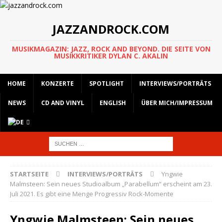
JAZZANDROCK.COM
MUSIKMAGAZIN: JAZZ, ROCK AND BEYOND. DIE SEITE VON
MUSIKKRITIKER DYLAN C. AKALIN
HOME
KONZERTE
SPOTLIGHT
INTERVIEWS/PORTRÄTS
NEWS
CD AND VINYL
ENGLISH
ÜBER MICH/IMPRESSUM
STARTSEITE
INTERVIEWS/PORTRÄTS
Yngwie
Malmsteen: Sein neues Studioalbum „Parabellum“ erscheint am 23.
Juli 2021. Es gibt eine Menge Progressiv Rock-Momente
Yngwie Malmsteen: Sein neues