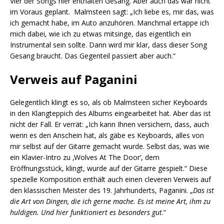
Vier der Songs hier enthalten Gesang. Aber auch das war nicht
im Voraus geplant. Malmsteen sagt: „Ich liebe es, mir das, was
ich gemacht habe, im Auto anzuhören. Manchmal ertappe ich
mich dabei, wie ich zu etwas mitsinge, das eigentlich ein
Instrumental sein sollte. Dann wird mir klar, dass dieser Song
Gesang braucht. Das Gegenteil passiert aber auch.“
Verweis auf Paganini
Gelegentlich klingt es so, als ob Malmsteen sicher Keyboards
in den Klangteppich des Albums eingearbeitet hat. Aber das ist
nicht der Fall. Er verrät: „Ich kann Ihnen versichern, dass, auch
wenn es den Anschein hat, als gäbe es Keyboards, alles von
mir selbst auf der Gitarre gemacht wurde. Selbst das, was wie
ein Klavier-Intro zu ‚Wolves At The Door‘, dem
Eröffnungsstück, klingt, wurde auf der Gitarre gespielt.“ Diese
spezielle Komposition enthält auch einen cleveren Verweis auf
den klassischen Meister des 19. Jahrhunderts, Paganini. „
Das ist
die Art von Dingen, die ich gerne mache. Es ist meine Art, ihm zu
huldigen. Und hier funktioniert es besonders gut
.“