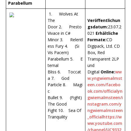
Parabellum
1. Wolves At
The
Veröffentlichun
Door 2. Presto
gsdatum:
23.07.2
Vivace in C#
021
Erhältliche
Minor 3. Relentl
Formate:
CD
ess Fury 4. (Si
Digipack, Ltd. CD
Vis Pacem)
Box, Red
Parabellum 5. E
Transparent 2LP
ternal
und
Bliss 6. Toccat
Digital
Online:
ww
a 7. God
w.yngwiemalmst
Particle 8. Magi
een.com/
facebo
c
ok.com/officialyn
Bullet 9. (Fight)
gwiemalmsteen/
i
The Good
nstagram.com/y
Fight 10. Sea Of
ngwiemalmsteen
Tranquility
_official
https://w
ww.youtube.com
/channel/UC9332