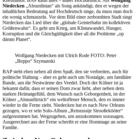
Rheinlands. BAP kann alles – außer Hochdeutsch. Als
Wolfgang
Niedecken
„Absurdistan“ als Song ankündigt, den er wegen der
inhaltlichen Bedeutung auf Hochdeutsch singe, da muss man doch
ein wenig schmunzeln. Vor dem Bild einer zerbombten Stadt singt
Niedecken das Lied über die „globale Geisterbahn im kollektiven
Größenwahn“. Es geht um Krieg, um Klimawandel, Hunger,
Korruption und die Gleichgültigkeit über all die Probleme „op
dämm Planet“.
Wolfgang Niedecken mit Ulrich Rode FOTO: Peter
„Beppo“ Szymanski
BAP steht eben neben all dem Spaß, den sie verbreiten, auch für
politische Haltung – aber es geht auch um Nostalgie, um familiäre
Bande, um die Nestwärme des Veedel. Doch der Kölner ist ja
bekannt dafür, dass er seinen Dom zwar liebt, aber neben dem
starken Heimatgefühl, dem Wunsch nach Geborgenheit, ist der
Kölner „Ahnunfürsich“ ein weltoffener Mensch, den es immer
wieder in die Ferne zieht. Niedecken hat es nach New Orleans
gezogen, wo er sein Solo-Album „Reinrassije Strooßekööter“
aufgenommen hat. Wegzugehen, um anzukommen sozusagen.
Ausgerechnet aus der Ferne schreibt er eine Hommage an seine
Familie.