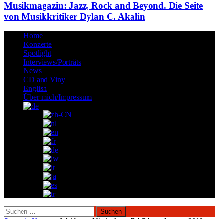
Musikmagazin: Jazz, Rock and Beyond. Die Seite
von Musikkritiker Dylan C. Akalin
Home
Konzerte
Spotlight
Interviews/Porträts
News
CD and Vinyl
English
Über mich/Impressum
Suchen
nach: