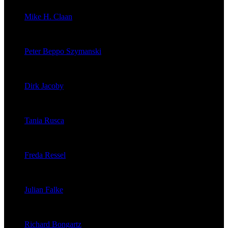
Mike H. Claan
veröffentlichte 121 Artikel
Peter Beppo Szymanski
veröffentlichte 39 Artikel
Dirk Jacoby
veröffentlichte 32 Artikel
Tania Rusca
veröffentlichte 29 Artikel
Freda Ressel
veröffentlichte 23 Artikel
Julian Falke
veröffentlichte 8 Artikel
Richard Bongartz