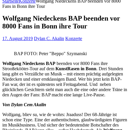
Startseite
Konzerte
Wolfgang Niedeckens BAP beenden vor 8000
Fans in Bonn ihre Tour
Wolfgang Niedeckens BAP beenden vor
8000 Fans in Bonn ihre Tour
17. August 2019
Dylan C. Akalin
Konzerte
BAP FOTO: Peter "Beppo" Szymanski
Wolfgang Niedeckens BAP
beenden vor 8000 Fans ihre
Strooßekööter-Tour auf dem
KunstRasen in Bonn
. Drei Stunden
lang gibt es Verzällche un Musik – mit einem prächtig aufgelegten
Niedecken und einer erstklassigen Band. Wer bis jetzt kein BAP-
Fan war, der ist es spätestens seit Freitagabend. Und neben
glücklichen Gesichtern sieht man auch die eine oder andere Träne in
den Augen der Fans: BAP macht eine lange Live-Pause.
Von Dylan Cem Akalin
Wolfgang, bliev su, wie de wohrs: Jraaduss! Der 68-Jährige ist
schon eine Type. Eine der authentischsten, glaubwürdigsten Figuren
im Musikbusiness. Und sicher der bedeutendste Botschafter des