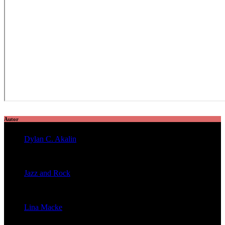
Autor
Dylan C. Akalin
veröffentlichte 2056 Artikel
Jazz and Rock
veröffentlichte 1603 Artikel
Lina Macke
veröffentlichte 176 Artikel