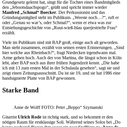
Grundgesetz gelernt hat, singt für die Tochter eines Bandmitglieds
den „Jebootsdaachspogo“, grüßt und spricht immer wieder
Manfred „Schmal“ Boecker
. Der Perkussionist und das
Gründungsmitglied steht im Publikum. „Weeste noch…?“, ruft er
oder „Genau so war’s, oder Schmal?“, wenn er etwa was zur
Entstehungsgeschichte von „Ruut-wieß-blau querjestriefte Frau“
erzählt.
Viele im Publikum sind mit BAP groß, einige auch alt geworden.
Man steht zusammen, erzählt von seinen ersten Erinnerungen. „Sind
hier welche aus Rheinbach?“, fragt Niedecken irgendwann mal.
Arme gehen hoch. Auch der von Martina, die längst schon in Köln
lebt, aber BAP noch aus ihrer frühen Jugendzeit kennt. „Die habe
ich mit 13 zum ersten Mal in der Schulaula gesehen“, sagt sie und
zeigt einen Zeitungsausschnitt. Da ist sie 19, und sie hat 1986 eine
handsignierte Platte von BAP gewonnen.
Starke Band
Anne de Wolff FOTO: Peter „Beppo“ Szymanski
Gitarrist
Ulrich Rode
ist richtig stark, und so bekommt er den
nötigen Raum für erstklassige Soli. Während seines Solos bei „Do