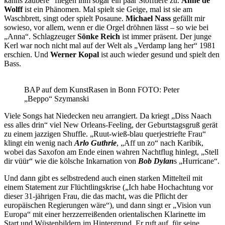
kanns zaubere“ fliegen ihm sogar ein paar Stofftiere zu.
Anne de
Wolff
ist ein Phänomen. Mal spielt sie Geige, mal ist sie am
Waschbrett, singt oder spielt Posaune.
Michael Nass
gefällt mir
sowieso, vor allem, wenn er die Orgel dröhnen lässt – so wie bei
„Anna“. Schlagzeuger
Sönke Reich
ist immer präsent. Der junge
Kerl war noch nicht mal auf der Welt als „Verdamp lang her“ 1981
erschien. Und
Werner Kopal
ist auch wieder gesund und spielt den
Bass.
BAP auf dem KunstRasen in Bonn FOTO: Peter
„Beppo“ Szymanski
Viele Songs hat Niedecken neu arrangiert. Da kriegt „Diss Naach
ess alles drin“ viel New Orleans-Feeling, der Geburtstagsgruß gerät
zu einem jazzigen Shuffle. „Ruut-wieß-blau querjestriefte Frau“
klingt ein wenig nach
Arlo Guthrie
, „Aff un zo“ nach Karibik,
wobei das Saxofon am Ende einen wahren Nachtflug hinlegt, „Stell
dir vüür“ wie die kölsche Inkarnation von
Bob Dylan
s „Hurricane“.
Und dann gibt es selbstredend auch einen starken Mittelteil mit
einem Statement zur Flüchtlingskrise („Ich habe Hochachtung vor
dieser 31-jährigen Frau, die das macht, was die Pflicht der
europäischen Regierungen wäre“), und dann singt er „Vision vun
Europa“ mit einer herzzerreißenden orientalischen Klarinette im
Start und Wüstenbildern im Hintergrund. Er ruft auf, für seine