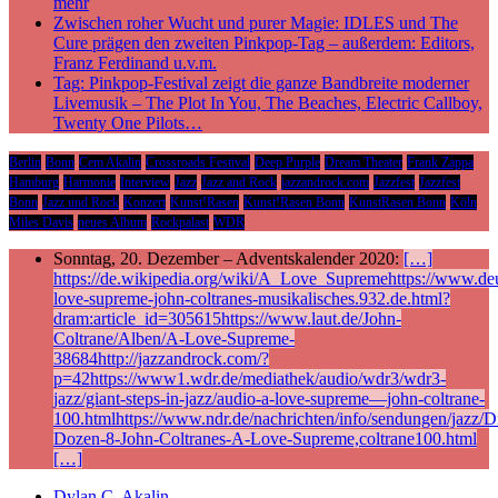
mehr
Zwischen roher Wucht und purer Magie: IDLES und The
Cure prägen den zweiten Pinkpop-Tag – außerdem: Editors,
Franz Ferdinand u.v.m.
Tag: Pinkpop-Festival zeigt die ganze Bandbreite moderner
Livemusik – The Plot In You, The Beaches, Electric Callboy,
Twenty One Pilots…
Berlin
Bonn
Cem Akalin
Crossroads Festival
Deep Purple
Dream Theater
Frank Zappa
Hamburg
Harmonie
Interview
Jazz
Jazz and Rock
jazzandrock.com
Jazzfest
Jazzfest
Bonn
Jazz und Rock
Konzert
Kunst!Rasen
Kunst!Rasen Bonn
KunstRasen Bonn
Köln
Miles Davis
neues Album
Rockpalast
WDR
Sonntag, 20. Dezember – Adventskalender 2020:
[…]
https://de.wikipedia.org/wiki/A_Love_Supremehttps://www.deu
love-supreme-john-coltranes-musikalisches.932.de.html?
dram:article_id=305615https://www.laut.de/John-
Coltrane/Alben/A-Love-Supreme-
38684http://jazzandrock.com/?
p=42https://www1.wdr.de/mediathek/audio/wdr3/wdr3-
jazz/giant-steps-in-jazz/audio-a-love-supreme—john-coltrane-
100.htmlhttps://www.ndr.de/nachrichten/info/sendungen/jazz/Di
Dozen-8-John-Coltranes-A-Love-Supreme,coltrane100.html
[…]
Dylan C. Akalin