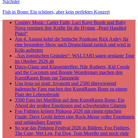
Nächster
Fish in Bonn: Ein schönes, aber kein perfektes Konzert
Country Music: Carter Faith, Laci Kaye Booth und Baby
Nova vereinen ihre Kräfte für die Hymne „Pearl Handled
Pistol“
Am 4. August kehrt die britische Popikone Rick Astley für
eine besondere Show nach Deutschland zurück und wird in
Köln auftreten
„Aus logistischen Gründen“: WALTARI sagen geplante Tour
im Oktober 2026 ab
Disco-Glanz und Klassentreffen: Nile Rodgers, Kid Creole
and the Coconuts und Boogie Wonderstars machen den
KunstRasen Bonn zur Tanzmeile
Una festa sui prati: Jovanotti und 2500 überwiegend
italienische Fans machen den KunstRasen Bonn zu einem
Platz der Lebensfreude
3500 Fans bei Marillion auf dem KunstRasen Bonn: Ein
Abend der großen Emotionen und schwebenden Gitarren
Foo Fighters krönen Pinkpop 2026 mit einem epischen
Finale: Dave Grohl liefert eine Rock-Messe voller Emotionen
und unbändiger Energie
So war das Pinkpop Festival 2026 in Bildern: Foo Fighters,
The Cure, Wet Leg, Fat Dog, Tom Morello und noch viele