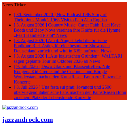
News Ticker
[ 30. September 2020 ]
New Podcast Tells Story of
Thelonious Monk’s 1968 Visit to Palo Alto
English
[ 3. August 2026 ]
Country Music: Carter Faith, Laci Kaye
Booth und Baby Nova vereinen ihre Kräfte für die Hymne
„Pearl Handled Pistol“
News
[ 3. August 2026 ]
Am 4. August kehrt die britische
Popikone Rick Astley für eine besondere Show nach
Deutschland zurück und wird in Köln auftreten
News
[ 3. August 2026 ]
„Aus logistischen Gründen“: WALTARI
sagen geplante Tour im Oktober 2026 ab
News
[ 9. Juli 2026 ]
Disco-Glanz und Klassentreffen: Nile
Rodgers, Kid Creole and the Coconuts und Boogie
Wonderstars machen den KunstRasen Bonn zur Tanzmeile
Konzerte
[ 8. Juli 2026 ]
Una festa sui prati: Jovanotti und 2500
überwiegend italienische Fans machen den KunstRasen Bonn
zu einem Platz der Lebensfreude
Konzerte
jazzandrock.com