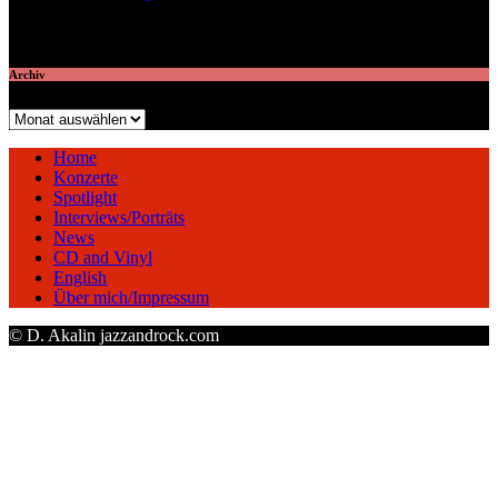
veröffentlichte 7 Artikel
Archiv
Archiv
Home
Konzerte
Spotlight
Interviews/Porträts
News
CD and Vinyl
English
Über mich/Impressum
© D. Akalin jazzandrock.com