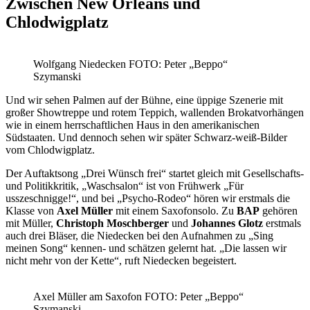
Zwischen New Orleans und
Chlodwigplatz
Wolfgang Niedecken FOTO: Peter „Beppo“
Szymanski
Und wir sehen Palmen auf der Bühne, eine üppige Szenerie mit
großer Showtreppe und rotem Teppich, wallenden Brokatvorhängen
wie in einem herrschaftlichen Haus in den amerikanischen
Südstaaten. Und dennoch sehen wir später Schwarz-weiß-Bilder
vom Chlodwigplatz.
Der Auftaktsong „Drei Wünsch frei“ startet gleich mit Gesellschafts-
und Politikkritik, „Waschsalon“ ist von Frühwerk „Für
usszeschnigge!“, und bei „Psycho-Rodeo“ hören wir erstmals die
Klasse von
Axel Müller
mit einem Saxofonsolo. Zu
BAP
gehören
mit Müller,
Christoph Moschberger
und
Johannes Glotz
erstmals
auch drei Bläser, die Niedecken bei den Aufnahmen zu „Sing
meinen Song“ kennen- und schätzen gelernt hat. „Die lassen wir
nicht mehr von der Kette“, ruft Niedecken begeistert.
Axel Müller am Saxofon FOTO: Peter „Beppo“
Szymanski