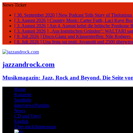
News Ticker
[ 30. September 2020 ]
New Podcast Tells Story of Thelonious
[ 3. August 2026 ]
Country Music: Carter Faith, Laci Kaye Bo
[ 3. August 2026 ]
Am 4. August kehrt die britische Popikone 
[ 3. August 2026 ]
„Aus logistischen Gründen“: WALTARI sag
[ 9. Juli 2026 ]
Disco-Glanz und Klassentreffen: Nile Rodgers
[ 8. Juli 2026 ]
Una festa sui prati: Jovanotti und 2500 überw
jazzandrock.com
Musikmagazin: Jazz, Rock and Beyond. Die Seite von
Home
Konzerte
Spotlight
Interviews/Porträts
News
CD and Vinyl
English
Über mich/Impressum