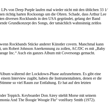
e LPs von Deep Purple laufen mal wieder nicht mit den üblichen 33 1⁄
ühen richtig harten Rocksongs um die Ohren. Schade, dass Arthur Lee
ersten diversen Rockbands in den USA gegründet, gelang der Band
ende Grundkonzept des Songs, der tatsächlich wahnsinnig zeitlos
eues, wenn Rockbands Stücke anderer Künstler covern. Manchmal kann
n hat, um Robert Johnson Anerkennung zu zollen, AC/DC es mit „Baby
Garage Inc.“ Auch ein ganzes Album mit Coversongs gemacht.
eses Album während der Lockdown-Phase aufzunehmen. Es gibt eine
einem Interview zugibt, haben die Instrumentalisten, denen er die
 Stimme so viel Raum zur Entfaltung. Er hat auf den letzten
ender Teppich. Keyboarder Don Airey stiehlt Morse mit seinem
neumonia And The Boogie Woogie Flu“ vonHuey Smith (1972).