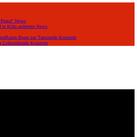
 Pistol“
News
 in Köln auftreten
News
unstRasen Bonn zur Tanzmeile
Konzerte
er Lebensfreude
Konzerte