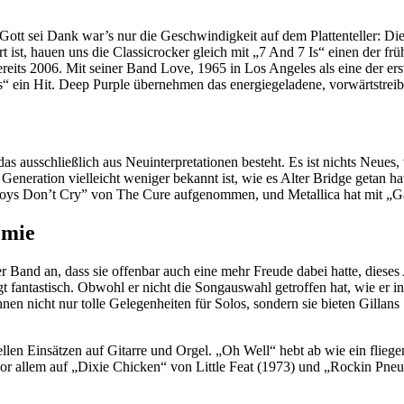
Gott sei Dank war’s nur die Geschwindigkeit auf dem Plattenteller: Di
ist, hauen uns die Classicrocker gleich mit „7 And 7 Is“ einen der fr
 bereits 2006. Mit seiner Band Love, 1965 in Los Angeles als eine der 
“ ein Hit. Deep Purple übernehmen das energiegeladene, vorwärtstreib
, das ausschließlich aus Neuinterpretationen besteht. Es ist nichts N
 Generation vielleicht weniger bekannt ist, wie es Alter Bridge geta
“Boys Don’t Cry” von The Cure aufgenommen, und Metallica hat mit „
emie
er Band an, dass sie offenbar auch eine mehr Freude dabei hatte, di
 fantastisch. Obwohl er nicht die Songauswahl getroffen hat, wie er in 
hnen nicht nur tolle Gelegenheiten für Solos, sondern sie bieten Gillans
llen Einsätzen auf Gitarre und Orgel. „Oh Well“ hebt ab wie ein flieg
vor allem auf „Dixie Chicken“ von Little Feat (1973) und „Rockin P