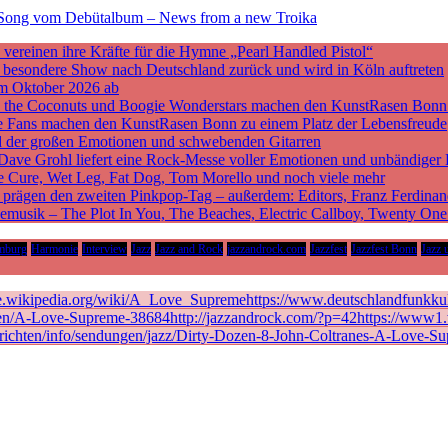
en Song vom Debütalbum – News from a new Troika
ereinen ihre Kräfte für die Hymne „Pearl Handled Pistol“
ne besondere Show nach Deutschland zurück und wird in Köln auftreten
m Oktober 2026 ab
nd the Coconuts und Boogie Wonderstars machen den KunstRasen Bonn
sche Fans machen den KunstRasen Bonn zu einem Platz der Lebensfreude
d der großen Emotionen und schwebenden Gitarren
 Dave Grohl liefert eine Rock-Messe voller Emotionen und unbändiger 
he Cure, Wet Leg, Fat Dog, Tom Morello und noch viele mehr
rägen den zweiten Pinkpop-Tag – außerdem: Editors, Franz Ferdinan
vemusik – The Plot In You, The Beaches, Electric Callboy, Twenty On
mburg
Harmonie
Interview
Jazz
Jazz and Rock
jazzandrock.com
Jazzfest
Jazzfest Bonn
Jazz 
de.wikipedia.org/wiki/A_Love_Supremehttps://www.deutschlandfunkkult
en/A-Love-Supreme-38684http://jazzandrock.com/?p=42https://www1.wd
richten/info/sendungen/jazz/Dirty-Dozen-8-John-Coltranes-A-Love-Su