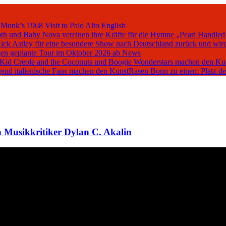
 Monk’s 1968 Visit to Palo Alto
English
oth und Baby Nova vereinen ihre Kräfte für die Hymne „Pearl Handled
Rick Astley für eine besondere Show nach Deutschland zurück und wird
en geplante Tour im Oktober 2026 ab
News
, Kid Creole and the Coconuts und Boogie Wonderstars machen den K
iegend italienische Fans machen den KunstRasen Bonn zu einem Platz d
 Musikkritiker Dylan C. Akalin