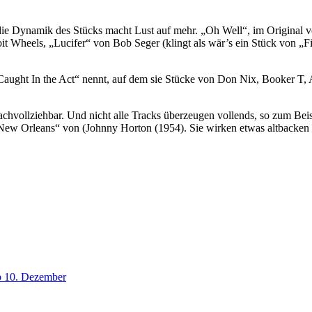
nd die Dynamik des Stücks macht Lust auf mehr. „Oh Well“, im Original
it Wheels, „Lucifer“ von Bob Seger (klingt als wär’s ein Stück von „
d „Caught In the Act“ nennt, auf dem sie Stücke von Don Nix, Booker T
achvollziehbar. Und nicht alle Tracks überzeugen vollends, so zum Bei
ew Orleans“ von (Johnny Horton (1954). Sie wirken etwas altbacken un
ab 10. Dezember