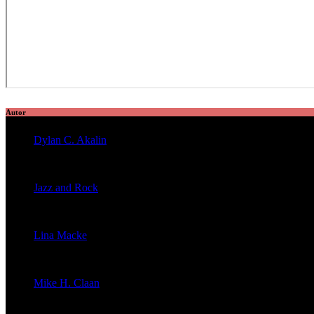
Autor
Dylan C. Akalin
veröffentlichte 2056 Artikel
Jazz and Rock
veröffentlichte 1603 Artikel
Lina Macke
veröffentlichte 176 Artikel
Mike H. Claan
veröffentlichte 121 Artikel