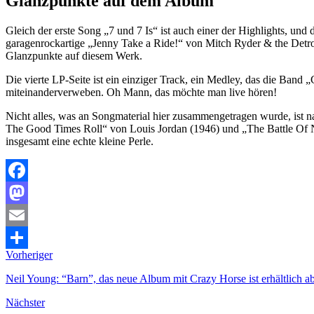
Glanzpunkte auf dem Album
Gleich der erste Song „7 und 7 Is“ ist auch einer der Highlights, u
garagenrockartige „Jenny Take a Ride!“ von Mitch Ryder & the Detro
Glanzpunkte auf diesem Werk.
Die vierte LP-Seite ist ein einziger Track, ein Medley, das die Ban
miteinanderverweben. Oh Mann, das möchte man live hören!
Nicht alles, was an Songmaterial hier zusammengetragen wurde, ist n
The Good Times Roll“ von Louis Jordan (1946) und „The Battle Of N
insgesamt eine echte kleine Perle.
Facebook
Mastodon
Email
Vorheriger
Teilen
Neil Young: “Barn”, das neue Album mit Crazy Horse ist erhältlich 
Nächster