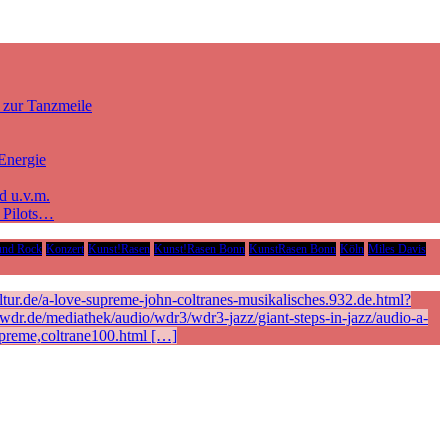
 zur Tanzmeile
Energie
d u.v.m.
e Pilots…
und Rock
Konzert
Kunst!Rasen
Kunst!Rasen Bonn
KunstRasen Bonn
Köln
Miles Davis
ur.de/a-love-supreme-john-coltranes-musikalisches.932.de.html?
r.de/mediathek/audio/wdr3/wdr3-jazz/giant-steps-in-jazz/audio-a-
preme,coltrane100.html […]