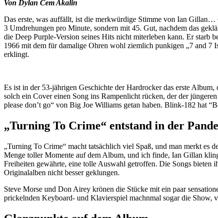
Von Dylan Cem Akalin
Das erste, was auffällt, ist die merkwürdige Stimme von Ian Gillan… 
3 Umdrehungen pro Minute, sondern mit 45. Gut, nachdem das geklärt 
die Deep Purple-Version seines Hits nicht miterleben kann. Er starb
1966 mit dem für damalige Ohren wohl ziemlich punkigen „7 and 7 Is
erklingt.
Es ist in der 53-jährigen Geschichte der Hardrocker das erste Album
solch ein Cover einen Song ins Rampenlicht rücken, der der jüngeren
please don’t go“ von Big Joe Williams getan haben. Blink-182 hat 
„Turning To Crime“ entstand in der Pand
„Turning To Crime“ macht tatsächlich viel Spaß, und man merkt es d
Menge toller Momente auf dem Album, und ich finde, Ian Gillan klingt
Freiheiten gewährte, eine tolle Auswahl getroffen. Die Songs bieten i
Originalalben nicht besser geklungen.
Steve Morse und Don Airey krönen die Stücke mit ein paar sensatione
prickelnden Keyboard- und Klavierspiel machnmal sogar die Show, 