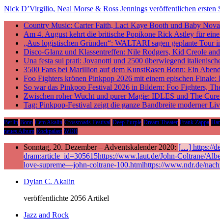
Nick D’Virgilio, Neal Morse & Ross Jennings veröffentlichen erst
Country Music: Carter Faith, Laci Kaye Booth und Baby Nova v
Am 4. August kehrt die britische Popikone Rick Astley für ei
„Aus logistischen Gründen“: WALTARI sagen geplante Tour i
Disco-Glanz und Klassentreffen: Nile Rodgers, Kid Creole a
Una festa sui prati: Jovanotti und 2500 überwiegend italieni
3500 Fans bei Marillion auf dem KunstRasen Bonn: Ein Aben
Foo Fighters krönen Pinkpop 2026 mit einem epischen Finale:
So war das Pinkpop Festival 2026 in Bildern: Foo Fighters, T
Zwischen roher Wucht und purer Magie: IDLES und The Cure p
Tag: Pinkpop-Festival zeigt die ganze Bandbreite moderner Li
Berlin
Bonn
Cem Akalin
Crossroads Festival
Deep Purple
Dream Theater
Frank Zappa
Ha
neues Album
Rockpalast
WDR
Sonntag, 20. Dezember – Adventskalender 2020:
[…] https://
dram:article_id=305615https://www.laut.de/John-Coltrane/Alb
love-supreme—john-coltrane-100.htmlhttps://www.ndr.de/nach
Dylan C. Akalin
veröffentlichte 2056 Artikel
Jazz and Rock