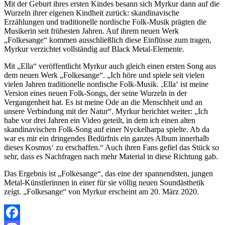
Mit der Geburt ihres ersten Kindes besann sich Myrkur dann auf die
Wurzeln ihrer eigenen Kindheit zurück: skandinavische
Erzählungen und traditionelle nordische Folk-Musik prägten die
Musikerin seit frühesten Jahren. Auf ihrem neuen Werk
„Folkesange“ kommen ausschließlich diese Einflüsse zum tragen,
Myrkur verzichtet vollständig auf Black Metal-Elemente.
Mit „Ella“ veröffentlicht Myrkur auch gleich einen ersten Song aus
dem neuen Werk „Folkesange“. „Ich höre und spiele seit vielen
vielen Jahren traditionelle nordische Folk-Musik. ‚Ella‘ ist meine
Version eines neuen Folk-Songs, der seine Wurzeln in der
Vergangenheit hat. Es ist meine Ode an die Menschheit und an
unsere Verbindung mit der Natur“. Myrkur berichtet weiter: „Ich
habe vor drei Jahren ein Video geteilt, in dem ich einen alten
skandinavischen Folk-Song auf einer Nyckelharpa spielte. Ab da
war es mir ein dringendes Bedürfnis ein ganzes Album innerhalb
dieses Kosmos‘ zu erschaffen.“ Auch ihren Fans gefiel das Stück so
sehr, dass es Nachfragen nach mehr Material in diese Richtung gab.
Das Ergebnis ist „Folkesange“, das eine der spannendsten, jungen
Metal-Künstlerinnen in einer für sie völlig neuen Soundästhetik
zeigt. „Folkesange“ von Myrkur erscheint am 20. März 2020.