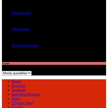
veröffentlichte 29 Artikel
Freda Ressel
veröffentlichte 23 Artikel
Julian Falke
veröffentlichte 8 Artikel
Richard Bongartz
veröffentlichte 7 Artikel
Archiv
Archiv
Home
Konzerte
Spotlight
Interviews/Porträts
News
CD and Vinyl
English