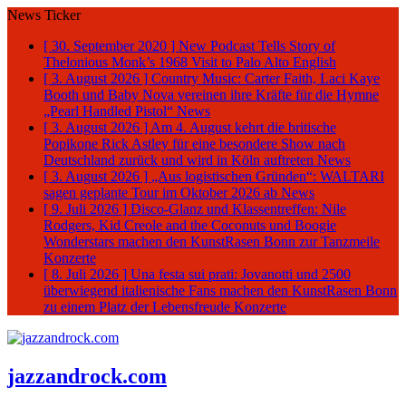
News Ticker
[ 30. September 2020 ]
New Podcast Tells Story of
Thelonious Monk’s 1968 Visit to Palo Alto
English
[ 3. August 2026 ]
Country Music: Carter Faith, Laci Kaye
Booth und Baby Nova vereinen ihre Kräfte für die Hymne
„Pearl Handled Pistol“
News
[ 3. August 2026 ]
Am 4. August kehrt die britische
Popikone Rick Astley für eine besondere Show nach
Deutschland zurück und wird in Köln auftreten
News
[ 3. August 2026 ]
„Aus logistischen Gründen“: WALTARI
sagen geplante Tour im Oktober 2026 ab
News
[ 9. Juli 2026 ]
Disco-Glanz und Klassentreffen: Nile
Rodgers, Kid Creole and the Coconuts und Boogie
Wonderstars machen den KunstRasen Bonn zur Tanzmeile
Konzerte
[ 8. Juli 2026 ]
Una festa sui prati: Jovanotti und 2500
überwiegend italienische Fans machen den KunstRasen Bonn
zu einem Platz der Lebensfreude
Konzerte
jazzandrock.com