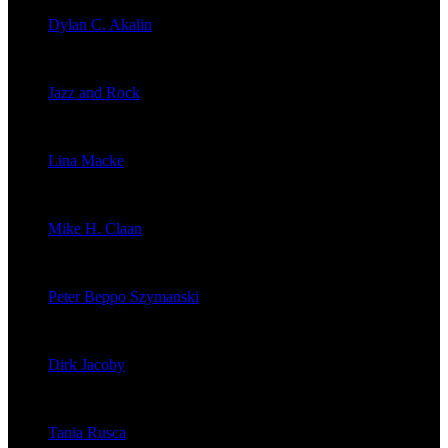
Dylan C. Akalin
veröffentlichte 2056 Artikel
Jazz and Rock
veröffentlichte 1603 Artikel
Lina Macke
veröffentlichte 176 Artikel
Mike H. Claan
veröffentlichte 121 Artikel
Peter Beppo Szymanski
veröffentlichte 39 Artikel
Dirk Jacoby
veröffentlichte 32 Artikel
Tania Rusca