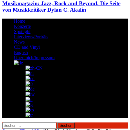
Musikmagazin: Jazz, Rock and Beyond. Die Seite
von Musikkritiker Dylan C. Akalin
Home
Konzerte
Spotlight
Interviews/Porträts
News
CD and Vinyl
English
Über mich/Impressum
Suchen
nach: