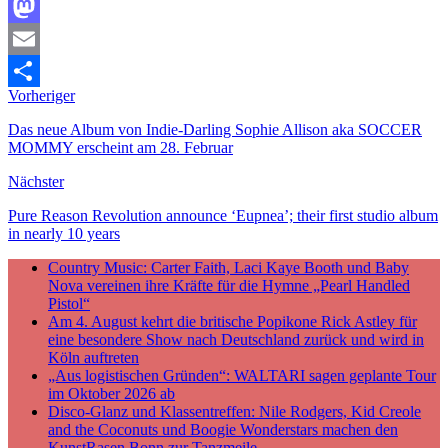
Facebook
Mastodon
Email
Vorheriger
Teilen
Das neue Album von Indie-Darling Sophie Allison aka SOCCER
MOMMY erscheint am 28. Februar
Nächster
Pure Reason Revolution announce ‘Eupnea’; their first studio album
in nearly 10 years
Country Music: Carter Faith, Laci Kaye Booth und Baby
Nova vereinen ihre Kräfte für die Hymne „Pearl Handled
Pistol“
Am 4. August kehrt die britische Popikone Rick Astley für
eine besondere Show nach Deutschland zurück und wird in
Köln auftreten
„Aus logistischen Gründen“: WALTARI sagen geplante Tour
im Oktober 2026 ab
Disco-Glanz und Klassentreffen: Nile Rodgers, Kid Creole
and the Coconuts und Boogie Wonderstars machen den
KunstRasen Bonn zur Tanzmeile