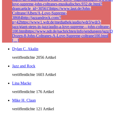
love-supreme-john-coltranes-musikalisches.932.de.html?
dram:article_id=305615https://www.laut.de/John-
Coltrane/Alben/A-Love-Supreme-
38684http://jazzandrock.com/?
p=42https://www1.wdr.de/mediathek/audio/wdr3/wdr3-
jazz/giant-steps-in-jazz/audio-a-love-supreme—john-coltrane-
100.htmlhttps://www.ndr.de/nachrichten/info/sendungen/jazz/Di
Dozen-8-John-Coltranes-A-Love-Supreme,coltrane100.html
[…]
Dylan C. Akalin
veröffentlichte 2056 Artikel
Jazz and Rock
veröffentlichte 1603 Artikel
Lina Macke
veröffentlichte 176 Artikel
Mike H. Claan
veröffentlichte 121 Artikel