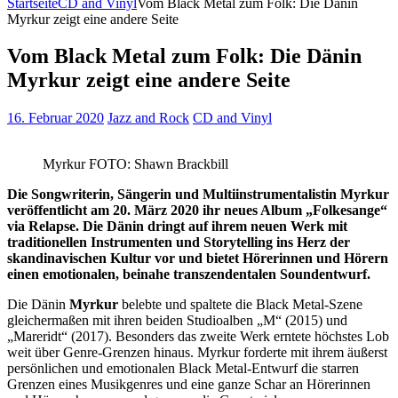
Startseite
CD and Vinyl
Vom Black Metal zum Folk: Die Dänin
Myrkur zeigt eine andere Seite
Vom Black Metal zum Folk: Die Dänin
Myrkur zeigt eine andere Seite
16. Februar 2020
Jazz and Rock
CD and Vinyl
Myrkur FOTO: Shawn Brackbill
Die Songwriterin, Sängerin und Multiinstrumentalistin Myrkur
veröffentlicht am 20. März 2020 ihr neues Album „Folkesange“
via Relapse. Die Dänin dringt auf ihrem neuen Werk mit
traditionellen Instrumenten und Storytelling ins Herz der
skandinavischen Kultur vor und bietet Hörerinnen und Hörern
einen emotionalen, beinahe transzendentalen Soundentwurf.
Die Dänin
Myrkur
belebte und spaltete die Black Metal-Szene
gleichermaßen mit ihren beiden Studioalben „M“ (2015) und
„Mareridt“ (2017). Besonders das zweite Werk erntete höchstes Lob
weit über Genre-Grenzen hinaus. Myrkur forderte mit ihrem äußerst
persönlichen und emotionalen Black Metal-Entwurf die starren
Grenzen eines Musikgenres und eine ganze Schar an Hörerinnen