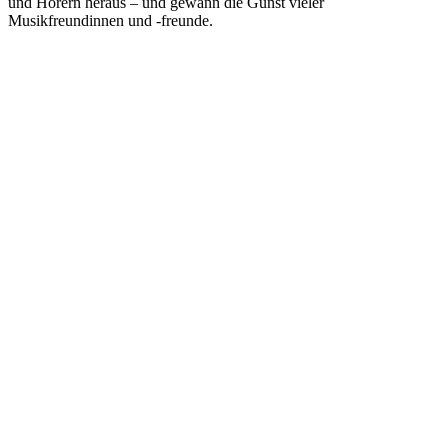
und Hörern heraus – und gewann die Gunst vieler
Musikfreundinnen und -freunde.