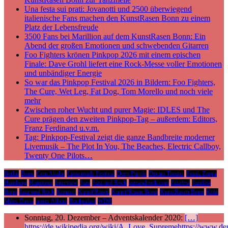
Una festa sui prati: Jovanotti und 2500 überwiegend
italienische Fans machen den KunstRasen Bonn zu einem
Platz der Lebensfreude
3500 Fans bei Marillion auf dem KunstRasen Bonn: Ein
Abend der großen Emotionen und schwebenden Gitarren
Foo Fighters krönen Pinkpop 2026 mit einem epischen
Finale: Dave Grohl liefert eine Rock-Messe voller Emotionen
und unbändiger Energie
So war das Pinkpop Festival 2026 in Bildern: Foo Fighters,
The Cure, Wet Leg, Fat Dog, Tom Morello und noch viele
mehr
Zwischen roher Wucht und purer Magie: IDLES und The
Cure prägen den zweiten Pinkpop-Tag – außerdem: Editors,
Franz Ferdinand u.v.m.
Tag: Pinkpop-Festival zeigt die ganze Bandbreite moderner
Livemusik – The Plot In You, The Beaches, Electric Callboy,
Twenty One Pilots…
Berlin
Bonn
Cem Akalin
Crossroads Festival
Deep Purple
Dream Theater
Frank Zappa
Hamburg
Harmonie
Interview
Jazz
Jazz and Rock
jazzandrock.com
Jazzfest
Jazzfest
Bonn
Jazz und Rock
Konzert
Kunst!Rasen
Kunst!Rasen Bonn
KunstRasen Bonn
Köln
Miles Davis
neues Album
Rockpalast
WDR
Sonntag, 20. Dezember – Adventskalender 2020:
[…]
https://de.wikipedia.org/wiki/A_Love_Supremehttps://www.deu