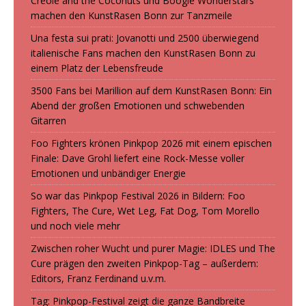
Creole and the Coconuts und Boogie Wonderstars
machen den KunstRasen Bonn zur Tanzmeile
Una festa sui prati: Jovanotti und 2500 überwiegend
italienische Fans machen den KunstRasen Bonn zu
einem Platz der Lebensfreude
3500 Fans bei Marillion auf dem KunstRasen Bonn: Ein
Abend der großen Emotionen und schwebenden
Gitarren
Foo Fighters krönen Pinkpop 2026 mit einem epischen
Finale: Dave Grohl liefert eine Rock-Messe voller
Emotionen und unbändiger Energie
So war das Pinkpop Festival 2026 in Bildern: Foo
Fighters, The Cure, Wet Leg, Fat Dog, Tom Morello
und noch viele mehr
Zwischen roher Wucht und purer Magie: IDLES und The
Cure prägen den zweiten Pinkpop-Tag – außerdem:
Editors, Franz Ferdinand u.v.m.
Tag: Pinkpop-Festival zeigt die ganze Bandbreite