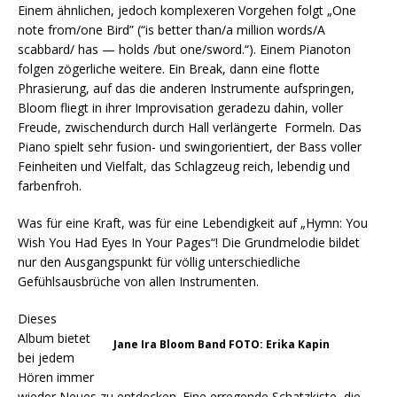
Einem ähnlichen, jedoch komplexeren Vorgehen folgt „One
note from/one Bird” (“is better than/a million words/A
scabbard/ has — holds /but one/sword.“). Einem Pianoton
folgen zögerliche weitere. Ein Break, dann eine flotte
Phrasierung, auf das die anderen Instrumente aufspringen,
Bloom fliegt in ihrer Improvisation geradezu dahin, voller
Freude, zwischendurch durch Hall verlängerte Formeln. Das
Piano spielt sehr fusion- und swingorientiert, der Bass voller
Feinheiten und Vielfalt, das Schlagzeug reich, lebendig und
farbenfroh.
Was für eine Kraft, was für eine Lebendigkeit auf „Hymn: You
Wish You Had Eyes In Your Pages“! Die Grundmelodie bildet
nur den Ausgangspunkt für völlig unterschiedliche
Gefühlsausbrüche von allen Instrumenten.
Dieses
Album bietet
Jane Ira Bloom Band FOTO: Erika Kapin
bei jedem
Hören immer
wieder Neues zu entdecken. Eine erregende Schatzkiste, die