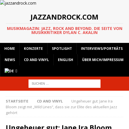
JAZZANDROCK.COM
MUSIKMAGAZIN: JAZZ, ROCK AND BEYOND. DIE SEITE VON
MUSIKKRITIKER DYLAN C. AKALIN
HOME
KONZERTE
SPOTLIGHT
INTERVIEWS/PORTRÄTS
NEWS
CD AND VINYL
ENGLISH
ÜBER MICH/IMPRESSUM
STARTSEITE
CD AND VINYL
Ungeheuer gut: Jane Ira
Bloom zeigt mit „Wild Lines“, dass sie zur Elite des aktuellen Jazz
gehört
Ungeheuer gut: Jane Ira Bloom