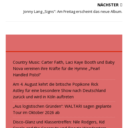
NÄCHSTER
k
o
e
Jonny Lang „Signs“: Am Freitag erscheint das neue Album.
n
n
Country Music: Carter Faith, Laci Kaye Booth und Baby
Nova vereinen ihre Kräfte für die Hymne „Pearl
Handled Pistol“
Am 4. August kehrt die britische Popikone Rick
Astley für eine besondere Show nach Deutschland
zurück und wird in Köln auftreten
„Aus logistischen Gründen“: WALTARI sagen geplante
Tour im Oktober 2026 ab
Disco-Glanz und Klassentreffen: Nile Rodgers, Kid