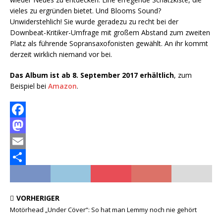
vieles zu ergründen bietet. Und Blooms Sound?
Unwiderstehlich! Sie wurde geradezu zu recht bei der
Downbeat-Kritiker-Umfrage mit großem Abstand zum zweiten
Platz als führende Sopransaxofonisten gewählt. An ihr kommt
derzeit wirklich niemand vor bei.
Das Album ist ab 8. September 2017 erhältlich
, zum
Beispiel bei
Amazon
.
F
a
M
c
a
E
e
s
m
T
b
t
a
e
VORHERIGER
o
o
i
i
Motörhead „Under Cöver“: So hat man Lemmy noch nie gehört
o
d
l
l