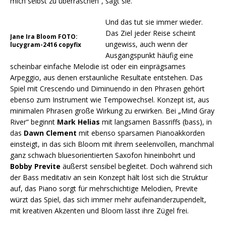
mich selbst zu überraschen“, sagt sie.
Und das tut sie immer wieder.
Das Ziel jeder Reise scheint
Jane Ira Bloom FOTO:
ungewiss, auch wenn der
lucygram-2416 copyfix
Ausgangspunkt häufig eine
scheinbar einfache Melodie ist oder ein einprägsames
Arpeggio, aus denen erstaunliche Resultate entstehen. Das
Spiel mit Crescendo und Diminuendo in den Phrasen gehört
ebenso zum Instrument wie Tempowechsel. Konzept ist, aus
minimalen Phrasen große Wirkung zu erwirken. Bei „Mind Gray
River“ beginnt
Mark Helias
mit langsamen Bassriffs (bass), in
das
Dawn Clement
mit ebenso sparsamen Pianoakkorden
einsteigt, in das sich Bloom mit ihrem seelenvollen, manchmal
ganz schwach bluesorientierten Saxofon hineinbohrt und
Bobby Previte
äußerst sensibel begleitet. Doch während sich
der Bass meditativ an sein Konzept hält löst sich die Struktur
auf, das Piano sorgt für mehrschichtige Melodien, Previte
würzt das Spiel, das sich immer mehr aufeinanderzupendelt,
mit kreativen Akzenten und Bloom lässt ihre Zügel frei.