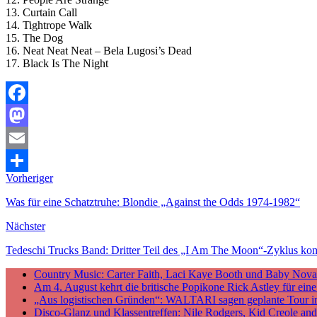
13. Curtain Call
14. Tightrope Walk
15. The Dog
16. Neat Neat Neat – Bela Lugosi’s Dead
17. Black Is The Night
Facebook
Mastodon
Email
Vorheriger
Teilen
Was für eine Schatztruhe: Blondie „Against the Odds 1974-1982“
Nächster
Tedeschi Trucks Band: Dritter Teil des „I Am The Moon“-Zyklus kom
Country Music: Carter Faith, Laci Kaye Booth und Baby Nova v
Am 4. August kehrt die britische Popikone Rick Astley für ei
„Aus logistischen Gründen“: WALTARI sagen geplante Tour i
Disco-Glanz und Klassentreffen: Nile Rodgers, Kid Creole a