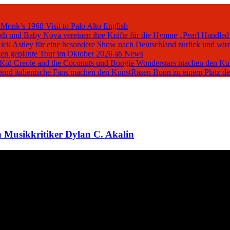
 Monk’s 1968 Visit to Palo Alto
English
oth und Baby Nova vereinen ihre Kräfte für die Hymne „Pearl Handled
Rick Astley für eine besondere Show nach Deutschland zurück und wird
en geplante Tour im Oktober 2026 ab
News
, Kid Creole and the Coconuts und Boogie Wonderstars machen den K
iegend italienische Fans machen den KunstRasen Bonn zu einem Platz d
 Musikkritiker Dylan C. Akalin