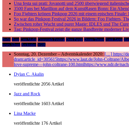
Una festa sui prati: Jovanotti und 2500 überwiegend italieni
3500 Fans bei Marillion auf dem KunstRasen Bonn: Ein Aben
Foo Fighters krönen Pinkpop 2026 mit einem epischen Finale:
So war das Pinkpop Festival 2026 in Bildern: Foo Fighters, T
Zwischen roher Wucht und purer Magie: IDLES und The Cure p
Tag: Pinkpop-Festival zeigt die ganze Bandbreite moderner Li
Berlin
Bonn
Cem Akalin
Crossroads Festival
Deep Purple
Dream Theater
Frank Zappa
Ha
neues Album
Rockpalast
WDR
Sonntag, 20. Dezember – Adventskalender 2020:
[…] https://
dram:article_id=305615https://www.laut.de/John-Coltrane/Alb
love-supreme—john-coltrane-100.htmlhttps://www.ndr.de/nach
Dylan C. Akalin
veröffentlichte 2056 Artikel
Jazz and Rock
veröffentlichte 1603 Artikel
Lina Macke
veröffentlichte 176 Artikel