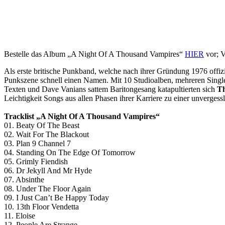
Bestelle das Album „A Night Of A Thousand Vampires“
HIER
vor; V
Als erste britische Punkband, welche nach ihrer Gründung 1976 off
Punkszene schnell einen Namen. Mit 10 Studioalben, mehreren Singles
Texten und Dave Vanians sattem Baritongesang katapultierten sich
T
Leichtigkeit Songs aus allen Phasen ihrer Karriere zu einer unverges
Tracklist „A Night Of A Thousand Vampires“
01. Beaty Of The Beast
02. Wait For The Blackout
03. Plan 9 Channel 7
04. Standing On The Edge Of Tomorrow
05. Grimly Fiendish
06. Dr Jekyll And Mr Hyde
07. Absinthe
08. Under The Floor Again
09. I Just Can’t Be Happy Today
10. 13th Floor Vendetta
11. Eloise
12. People Are Strange