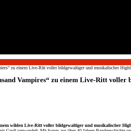
s“ zu einem Live-Ritt voller bildgewaltiger und musikalischer Highli
and Vampires“ zu einem Live-Ritt voller b
m wilden Live-Ritt voller bildgewaltiger und musikalischer Highl
r-Gruft verwandelt. Mit Songs aus über 40 Jahren Bandgeschichte und 