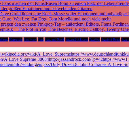
sche Fans machen den KunstRasen Bonn zu einem Platz der Lebensfreude
d der großen Emotionen und schwebenden Gitarren
 Dave Grohl liefert eine Rock-Messe voller Emotionen und unbändiger 
he Cure, Wet Leg, Fat Dog, Tom Morello und noch viele mehr
rägen den zweiten Pinkpop-Tag – außerdem: Editors, Franz Ferdinan
vemusik – The Plot In You, The Beaches, Electric Callboy, Twenty On
mburg
Harmonie
Interview
Jazz
Jazz and Rock
jazzandrock.com
Jazzfest
Jazzfest Bonn
Jazz 
de.wikipedia.org/wiki/A_Love_Supremehttps://www.deutschlandfunkkult
en/A-Love-Supreme-38684http://jazzandrock.com/?p=42https://www1.wd
richten/info/sendungen/jazz/Dirty-Dozen-8-John-Coltranes-A-Love-Su