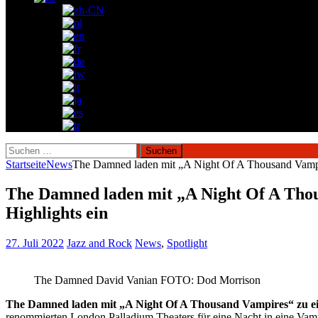
Suchen
nach:
Startseite
News
The Damned laden mit „A Night Of A Thousand Vampire
The Damned laden mit „A Night Of A Thous
Highlights ein
27. Juli 2022
Jazz and Rock
News
,
Spotlight
The Damned David Vanian FOTO: Dod Morrison
The Damned laden mit „A Night Of A Thousand Vampires“ zu eine
renommierten London Palladium Theaters für eine Nacht in eine Vampi