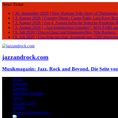
News Ticker
[ 30. September 2020 ]
New Podcast Tells Story of Thelonious
[ 3. August 2026 ]
Country Music: Carter Faith, Laci Kaye Bo
[ 3. August 2026 ]
Am 4. August kehrt die britische Popikone 
[ 3. August 2026 ]
„Aus logistischen Gründen“: WALTARI sag
[ 9. Juli 2026 ]
Disco-Glanz und Klassentreffen: Nile Rodgers
[ 8. Juli 2026 ]
Una festa sui prati: Jovanotti und 2500 überw
jazzandrock.com
Musikmagazin: Jazz, Rock and Beyond. Die Seite von
Home
Konzerte
Spotlight
Interviews/Porträts
News
CD and Vinyl
English
Über mich/Impressum