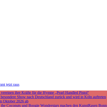
mt jetzt raus
ereinen ihre Kräfte für die Hymne „Pearl Handled Pistol“
ne besondere Show nach Deutschland zurück und wird in Köln auftreten
m Oktober 2026 ab
nd the Coconuts und Boogie Wonderstars machen den KunstRasen Bonn