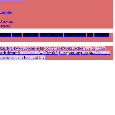
Energie
d u.v.m.
e Pilots…
und Rock
Konzert
Kunst!Rasen
Kunst!Rasen Bonn
KunstRasen Bonn
Köln
Miles Davis
ur.de/a-love-supreme-john-coltranes-musikalisches.932.de.html?
r.de/mediathek/audio/wdr3/wdr3-jazz/giant-steps-in-jazz/audio-a-
preme,coltrane100.html […]