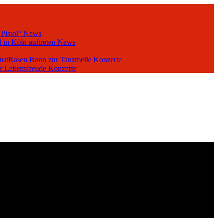
 Pistol“
News
 in Köln auftreten
News
unstRasen Bonn zur Tanzmeile
Konzerte
er Lebensfreude
Konzerte