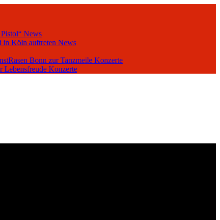
 Pistol“
News
 in Köln auftreten
News
unstRasen Bonn zur Tanzmeile
Konzerte
er Lebensfreude
Konzerte