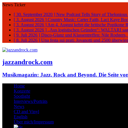
News Ticker
[ 30. September 2020 ]
New Podcast Tells Story of Thelonious
[ 3. August 2026 ]
Country Music: Carter Faith, Laci Kaye Bo
[ 3. August 2026 ]
Am 4. August kehrt die britische Popikone 
[ 3. August 2026 ]
„Aus logistischen Gründen“: WALTARI sag
[ 9. Juli 2026 ]
Disco-Glanz und Klassentreffen: Nile Rodgers
[ 8. Juli 2026 ]
Una festa sui prati: Jovanotti und 2500 überw
jazzandrock.com
Musikmagazin: Jazz, Rock and Beyond. Die Seite von
Home
Konzerte
Spotlight
Interviews/Porträts
News
CD and Vinyl
English
Über mich/Impressum