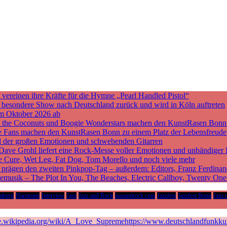
ereinen ihre Kräfte für die Hymne „Pearl Handled Pistol“
ne besondere Show nach Deutschland zurück und wird in Köln auftreten
m Oktober 2026 ab
nd the Coconuts und Boogie Wonderstars machen den KunstRasen Bonn
sche Fans machen den KunstRasen Bonn zu einem Platz der Lebensfreude
d der großen Emotionen und schwebenden Gitarren
 Dave Grohl liefert eine Rock-Messe voller Emotionen und unbändiger 
he Cure, Wet Leg, Fat Dog, Tom Morello und noch viele mehr
rägen den zweiten Pinkpop-Tag – außerdem: Editors, Franz Ferdinan
vemusik – The Plot In You, The Beaches, Electric Callboy, Twenty On
mburg
Harmonie
Interview
Jazz
Jazz and Rock
jazzandrock.com
Jazzfest
Jazzfest Bonn
Jazz 
de.wikipedia.org/wiki/A_Love_Supremehttps://www.deutschlandfunkkult