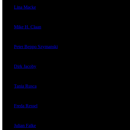
Lina Macke
veröffentlichte 176 Artikel
Mike H. Claan
veröffentlichte 121 Artikel
Peter Beppo Szymanski
veröffentlichte 39 Artikel
Dirk Jacoby
veröffentlichte 32 Artikel
Tania Rusca
veröffentlichte 29 Artikel
Freda Ressel
veröffentlichte 23 Artikel
Julian Falke