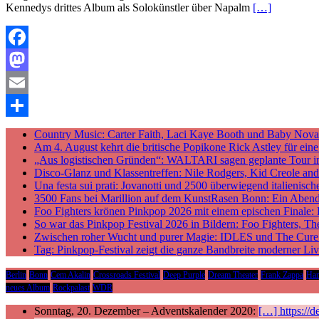
Kennedys drittes Album als Solokünstler über Napalm
[…]
Facebook
Mastodon
Email
Teilen
Country Music: Carter Faith, Laci Kaye Booth und Baby Nova v
Am 4. August kehrt die britische Popikone Rick Astley für ei
„Aus logistischen Gründen“: WALTARI sagen geplante Tour i
Disco-Glanz und Klassentreffen: Nile Rodgers, Kid Creole a
Una festa sui prati: Jovanotti und 2500 überwiegend italieni
3500 Fans bei Marillion auf dem KunstRasen Bonn: Ein Aben
Foo Fighters krönen Pinkpop 2026 mit einem epischen Finale:
So war das Pinkpop Festival 2026 in Bildern: Foo Fighters, T
Zwischen roher Wucht und purer Magie: IDLES und The Cure p
Tag: Pinkpop-Festival zeigt die ganze Bandbreite moderner Li
Berlin
Bonn
Cem Akalin
Crossroads Festival
Deep Purple
Dream Theater
Frank Zappa
Ha
neues Album
Rockpalast
WDR
Sonntag, 20. Dezember – Adventskalender 2020:
[…] https://