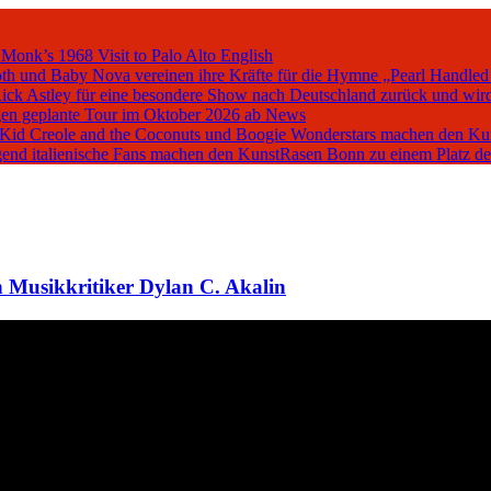
 Monk’s 1968 Visit to Palo Alto
English
oth und Baby Nova vereinen ihre Kräfte für die Hymne „Pearl Handled
Rick Astley für eine besondere Show nach Deutschland zurück und wird
en geplante Tour im Oktober 2026 ab
News
, Kid Creole and the Coconuts und Boogie Wonderstars machen den K
iegend italienische Fans machen den KunstRasen Bonn zu einem Platz d
 Musikkritiker Dylan C. Akalin