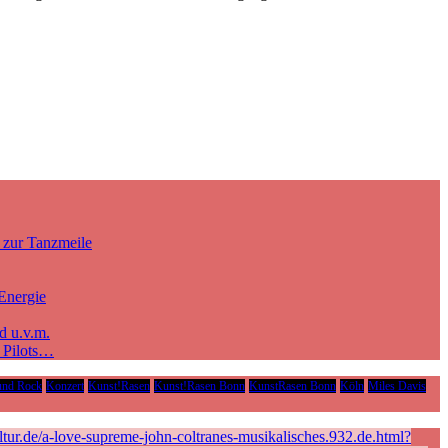
 zur Tanzmeile
Energie
d u.v.m.
e Pilots…
und Rock
Konzert
Kunst!Rasen
Kunst!Rasen Bonn
KunstRasen Bonn
Köln
Miles Davis
ur.de/a-love-supreme-john-coltranes-musikalisches.932.de.html?