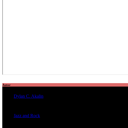
Autor
Dylan C. Akalin
veröffentlichte 2056 Artikel
Jazz and Rock
veröffentlichte 1603 Artikel