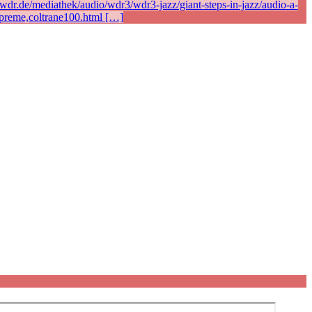
r.de/mediathek/audio/wdr3/wdr3-jazz/giant-steps-in-jazz/audio-a-
preme,coltrane100.html […]