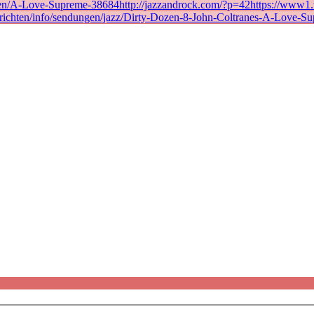
en/A-Love-Supreme-38684http://jazzandrock.com/?p=42https://www1.wd
richten/info/sendungen/jazz/Dirty-Dozen-8-John-Coltranes-A-Love-Su