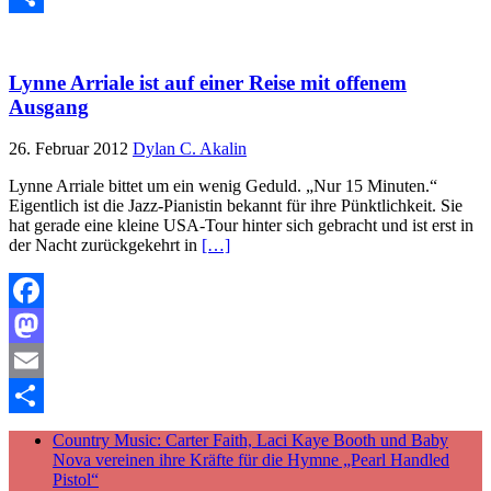
Teilen
Lynne Arriale ist auf einer Reise mit offenem
Ausgang
26. Februar 2012
Dylan C. Akalin
Lynne Arriale bittet um ein wenig Geduld. „Nur 15 Minuten.“
Eigentlich ist die Jazz-Pianistin bekannt für ihre Pünktlichkeit. Sie
hat gerade eine kleine USA-Tour hinter sich gebracht und ist erst in
der Nacht zurückgekehrt in
[…]
Facebook
Mastodon
Email
Teilen
Country Music: Carter Faith, Laci Kaye Booth und Baby
Nova vereinen ihre Kräfte für die Hymne „Pearl Handled
Pistol“