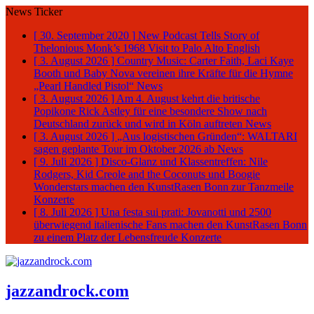
News Ticker
[ 30. September 2020 ]
New Podcast Tells Story of
Thelonious Monk’s 1968 Visit to Palo Alto
English
[ 3. August 2026 ]
Country Music: Carter Faith, Laci Kaye
Booth und Baby Nova vereinen ihre Kräfte für die Hymne
„Pearl Handled Pistol“
News
[ 3. August 2026 ]
Am 4. August kehrt die britische
Popikone Rick Astley für eine besondere Show nach
Deutschland zurück und wird in Köln auftreten
News
[ 3. August 2026 ]
„Aus logistischen Gründen“: WALTARI
sagen geplante Tour im Oktober 2026 ab
News
[ 9. Juli 2026 ]
Disco-Glanz und Klassentreffen: Nile
Rodgers, Kid Creole and the Coconuts und Boogie
Wonderstars machen den KunstRasen Bonn zur Tanzmeile
Konzerte
[ 8. Juli 2026 ]
Una festa sui prati: Jovanotti und 2500
überwiegend italienische Fans machen den KunstRasen Bonn
zu einem Platz der Lebensfreude
Konzerte
jazzandrock.com