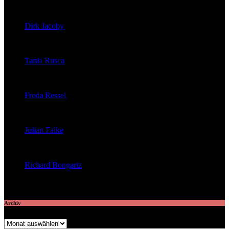
veröffentlichte 39 Artikel
Dirk Jacoby
veröffentlichte 32 Artikel
Tania Rusca
veröffentlichte 29 Artikel
Freda Ressel
veröffentlichte 23 Artikel
Julian Falke
veröffentlichte 8 Artikel
Richard Bongartz
veröffentlichte 7 Artikel
Archiv
Archiv