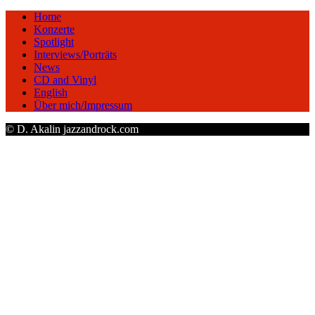
Home
Konzerte
Spotlight
Interviews/Porträts
News
CD and Vinyl
English
Über mich/Impressum
© D. Akalin jazzandrock.com