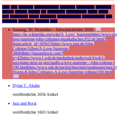
Berlin
Bonn
Cem Akalin
Crossroads Festival
Deep Purple
Dream Theater
Frank Zappa
Hamburg
Harmonie
Interview
Jazz
Jazz and Rock
jazzandrock.com
Jazzfest
Jazzfest
Bonn
Jazz und Rock
Konzert
Kunst!Rasen
Kunst!Rasen Bonn
KunstRasen Bonn
Köln
Miles Davis
neues Album
Rockpalast
WDR
Sonntag, 20. Dezember – Adventskalender 2020:
[…]
https://de.wikipedia.org/wiki/A_Love_Supremehttps://www.deu
love-supreme-john-coltranes-musikalisches.932.de.html?
dram:article_id=305615https://www.laut.de/John-
Coltrane/Alben/A-Love-Supreme-
38684http://jazzandrock.com/?
p=42https://www1.wdr.de/mediathek/audio/wdr3/wdr3-
jazz/giant-steps-in-jazz/audio-a-love-supreme—john-coltrane-
100.htmlhttps://www.ndr.de/nachrichten/info/sendungen/jazz/Di
Dozen-8-John-Coltranes-A-Love-Supreme,coltrane100.html
[…]
Dylan C. Akalin
veröffentlichte 2056 Artikel
Jazz and Rock
veröffentlichte 1603 Artikel