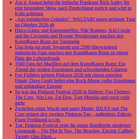
Am 4. August kehrt die britische Popikone Rick Astley für
eine besondere Show nach Deutschland zurück und wird in
Köln auftreten
„Aus logistischen Gründen“: WALTARI sagen geplante Tour
im Oktober 2026 ab
Disco-Glanz und Klassentreffen: Nile Rodgers, Kid Creole
and the Coconuts und Boogie Wonderstars machen den
KunstRasen Bonn zur Tanzmeile
Una festa sui prati: Jovanotti und 2500 überwiegend
italienische Fans machen den KunstRasen Bonn zu einem
Platz der Lebensfreude
3500 Fans bei Marillion auf dem KunstRasen Bonn: Ein
Abend der großen Emotionen und schwebenden Gitarren
Foo Fighters krönen Pinkpop 2026 mit einem epischen
Finale: Dave Grohl liefert eine Rock-Messe voller Emotionen
und unbändiger Energie
So war das Pinkpop Festival 2026 in Bildern: Foo Fighters,
The Cure, Wet Leg, Fat Dog, Tom Morello und noch viele
mehr
Zwischen roher Wucht und purer Magie: IDLES und The
Cure prägen den zweiten Pinkpop-Tag – außerdem: Editors,
Franz Ferdinand u.v.m.
Tag: Pinkpop-Festival zeigt die ganze Bandbreite moderner
Livemusik – The Plot In You, The Beaches, Electric Callboy,
Twenty One Pilots…