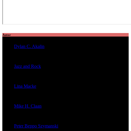
Autor
Dylan C. Akalin
veröffentlichte 2056 Artikel
Jazz and Rock
veröffentlichte 1603 Artikel
Lina Macke
veröffentlichte 176 Artikel
Mike H. Claan
veröffentlichte 121 Artikel
Peter Beppo Szymanski