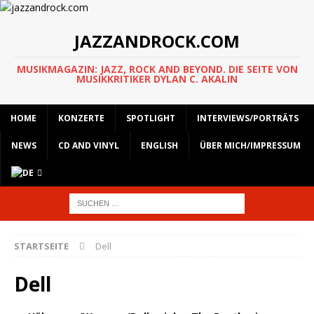
JAZZANDROCK.COM
MUSIKMAGAZIN: JAZZ, ROCK AND BEYOND. DIE SEITE VON
MUSIKKRITIKER DYLAN C. AKALIN
HOME
KONZERTE
SPOTLIGHT
INTERVIEWS/PORTRÄTS
NEWS
CD AND VINYL
ENGLISH
ÜBER MICH/IMPRESSUM
STARTSEITE
Dell
Dell