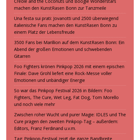
Creole and the Coconuts und Boogie Wonderstars
machen den KunstRasen Bonn zur Tanzmeile
Una festa sui prati: Jovanotti und 2500 überwiegend
italienische Fans machen den KunstRasen Bonn zu
einem Platz der Lebensfreude
3500 Fans bei Marillion auf dem KunstRasen Bonn: Ein
Abend der großen Emotionen und schwebenden
Gitarren
Foo Fighters krönen Pinkpop 2026 mit einem epischen
Finale: Dave Grohl liefert eine Rock-Messe voller
Emotionen und unbändiger Energie
So war das Pinkpop Festival 2026 in Bildern: Foo
Fighters, The Cure, Wet Leg, Fat Dog, Tom Morello
und noch viele mehr
Zwischen roher Wucht und purer Magie: IDLES und The
Cure prägen den zweiten Pinkpop-Tag – außerdem:
Editors, Franz Ferdinand u.v.m.
Tag: Pinkpop-Festival zeigt die ganze Bandbreite