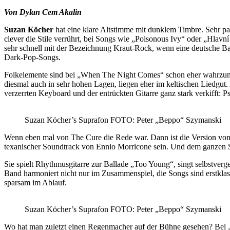
Von Dylan Cem Akalin
Suzan Köcher
hat eine klare Altstimme mit dunklem Timbre. Sehr pas
clever die Stile verrührt, bei Songs wie „Poisonous Ivy“ oder „Hlav
sehr schnell mit der Bezeichnung Kraut-Rock, wenn eine deutsche Band
Dark-Pop-Songs.
Folkelemente sind bei „When The Night Comes“ schon eher wahrzuneh
diesmal auch in sehr hohen Lagen, liegen eher im keltischen Liedgut
verzerrten Keyboard und der entrückten Gitarre ganz stark verkifft: P
Suzan Köcher’s Suprafon FOTO: Peter „Beppo“ Szymanski
Wenn eben mal von The Cure die Rede war. Dann ist die Version von
texanischer Soundtrack von Ennio Morricone sein. Und dem ganzen So
Sie spielt Rhythmusgitarre zur Ballade „Too Young“, singt selbstverg
Band harmoniert nicht nur im Zusammenspiel, die Songs sind erstklas
sparsam im Ablauf.
Suzan Köcher’s Suprafon FOTO: Peter „Beppo“ Szymanski
Wo hat man zuletzt einen Regenmacher auf der Bühne gesehen? Bei „