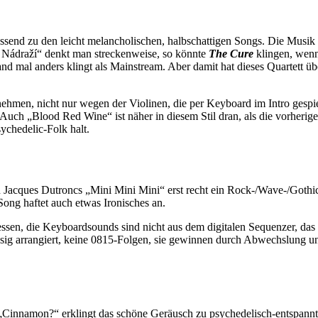
send zu den leicht melancholischen, halbschattigen Songs. Die Musik i
ní Nádraží“ denkt man streckenweise, so könnte
The Cure
klingen, wenn
 mal anders klingt als Mainstream. Aber damit hat dieses Quartett übe
men, nicht nur wegen der Violinen, die per Keyboard im Intro gespi
. Auch „Blood Red Wine“ ist näher in diesem Stil dran, als die vorher
sychedelic-Folk halt.
 Jacques Dutroncs „Mini Mini Mini“ erst recht ein Rock-/Wave-/Gothi
ng haftet auch etwas Ironisches an.
essen, die Keyboardsounds sind nicht aus dem digitalen Sequenzer, das 
sig arrangiert, keine 0815-Folgen, sie gewinnen durch Abwechslung un
Cinnamon?“ erklingt das schöne Geräusch zu psychedelisch-entspannt