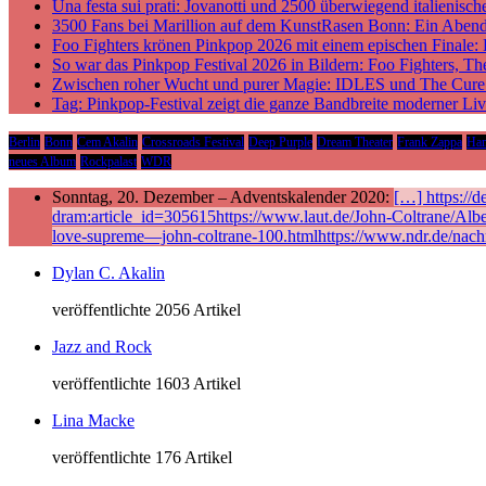
Una festa sui prati: Jovanotti und 2500 überwiegend italieni
3500 Fans bei Marillion auf dem KunstRasen Bonn: Ein Aben
Foo Fighters krönen Pinkpop 2026 mit einem epischen Finale:
So war das Pinkpop Festival 2026 in Bildern: Foo Fighters, T
Zwischen roher Wucht und purer Magie: IDLES und The Cure p
Tag: Pinkpop-Festival zeigt die ganze Bandbreite moderner Li
Berlin
Bonn
Cem Akalin
Crossroads Festival
Deep Purple
Dream Theater
Frank Zappa
Ha
neues Album
Rockpalast
WDR
Sonntag, 20. Dezember – Adventskalender 2020:
[…] https://
dram:article_id=305615https://www.laut.de/John-Coltrane/Alb
love-supreme—john-coltrane-100.htmlhttps://www.ndr.de/nach
Dylan C. Akalin
veröffentlichte 2056 Artikel
Jazz and Rock
veröffentlichte 1603 Artikel
Lina Macke
veröffentlichte 176 Artikel