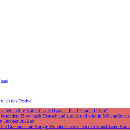
hland
ettet das Festival
ereinen ihre Kräfte für die Hymne „Pearl Handled Pistol“
ne besondere Show nach Deutschland zurück und wird in Köln auftreten
m Oktober 2026 ab
nd the Coconuts und Boogie Wonderstars machen den KunstRasen Bonn