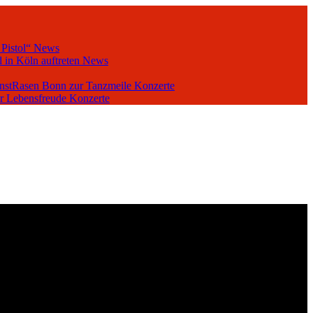
 Pistol“
News
 in Köln auftreten
News
unstRasen Bonn zur Tanzmeile
Konzerte
er Lebensfreude
Konzerte