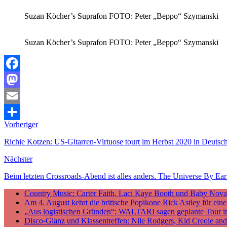
Suzan Köcher’s Suprafon FOTO: Peter „Beppo“ Szymanski
Suzan Köcher’s Suprafon FOTO: Peter „Beppo“ Szymanski
Facebook
Mastodon
Email
Vorheriger
Teilen
Richie Kotzen: US-Gitarren-Virtuose tourt im Herbst 2020 in Deutsc
Nächster
Beim letzten Crossroads-Abend ist alles anders. The Universe By Ear r
Country Music: Carter Faith, Laci Kaye Booth und Baby Nova v
Am 4. August kehrt die britische Popikone Rick Astley für ei
„Aus logistischen Gründen“: WALTARI sagen geplante Tour i
Disco-Glanz und Klassentreffen: Nile Rodgers, Kid Creole a