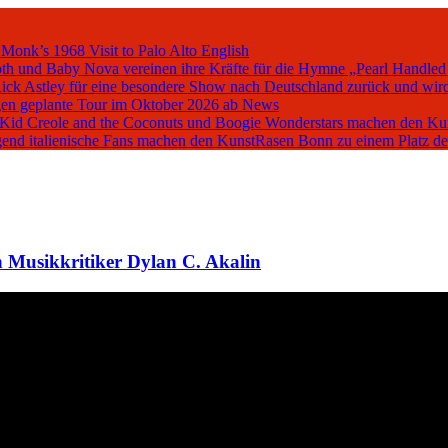
 Monk’s 1968 Visit to Palo Alto
English
oth und Baby Nova vereinen ihre Kräfte für die Hymne „Pearl Handled
Rick Astley für eine besondere Show nach Deutschland zurück und wird
en geplante Tour im Oktober 2026 ab
News
, Kid Creole and the Coconuts und Boogie Wonderstars machen den K
iegend italienische Fans machen den KunstRasen Bonn zu einem Platz d
 Musikkritiker Dylan C. Akalin