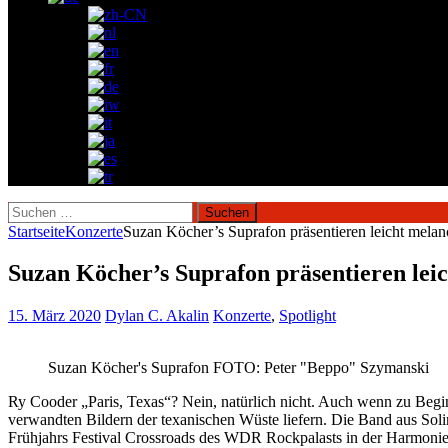
Suchen
nach:
Startseite
Konzerte
Suzan Köcher’s Suprafon präsentieren leicht mela
Suzan Köcher’s Suprafon präsentieren lei
15. März 2020
Dylan C. Akalin
Konzerte
,
Spotlight
Suzan Köcher's Suprafon FOTO: Peter "Beppo" Szymanski
Ry Cooder „Paris, Texas“? Nein, natürlich nicht. Auch wenn zu Begin
verwandten Bildern der texanischen Wüste liefern. Die Band aus Soli
Frühjahrs Festival Crossroads des WDR Rockpalasts in der Harmoni