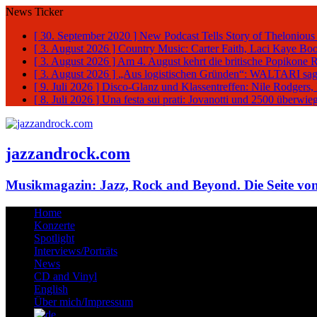
News Ticker
[ 30. September 2020 ]
New Podcast Tells Story of Thelonious
[ 3. August 2026 ]
Country Music: Carter Faith, Laci Kaye Bo
[ 3. August 2026 ]
Am 4. August kehrt die britische Popikone 
[ 3. August 2026 ]
„Aus logistischen Gründen“: WALTARI sag
[ 9. Juli 2026 ]
Disco-Glanz und Klassentreffen: Nile Rodgers
[ 8. Juli 2026 ]
Una festa sui prati: Jovanotti und 2500 überw
jazzandrock.com
Musikmagazin: Jazz, Rock and Beyond. Die Seite von
Home
Konzerte
Spotlight
Interviews/Porträts
News
CD and Vinyl
English
Über mich/Impressum