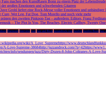
sche Fans machen den KunstRasen Bonn zu einem Platz der Lebensfreude
d der großen Emotionen und schwebenden Gitarren
 Dave Grohl liefert eine Rock-Messe voller Emotionen und unbändiger 
he Cure, Wet Leg, Fat Dog, Tom Morello und noch viele mehr
rägen den zweiten Pinkpop-Tag – außerdem: Editors, Franz Ferdinan
vemusik – The Plot In You, The Beaches, Electric Callboy, Twenty On
mburg
Harmonie
Interview
Jazz
Jazz and Rock
jazzandrock.com
Jazzfest
Jazzfest Bonn
Jazz 
de.wikipedia.org/wiki/A_Love_Supremehttps://www.deutschlandfunkkult
en/A-Love-Supreme-38684http://jazzandrock.com/?p=42https://www1.wd
richten/info/sendungen/jazz/Dirty-Dozen-8-John-Coltranes-A-Love-Su