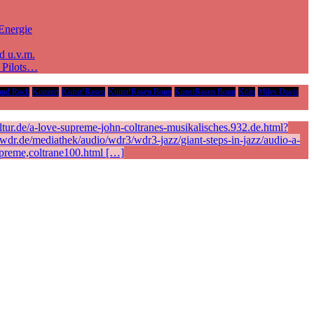
Energie
d u.v.m.
e Pilots…
und Rock
Konzert
Kunst!Rasen
Kunst!Rasen Bonn
KunstRasen Bonn
Köln
Miles Davis
ur.de/a-love-supreme-john-coltranes-musikalisches.932.de.html?
r.de/mediathek/audio/wdr3/wdr3-jazz/giant-steps-in-jazz/audio-a-
preme,coltrane100.html […]