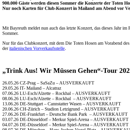
900.000 Gäste werden diesen Sommer die Konzerte der Toten Ho
Nur noch Karten für Club-Konzert in Mailand am Abend vor Ver
Mit Bayreuth meldet nun auch das letzte Konzert, das dieses J
Sommer.
Nur für das Clubkonzert, mit dem Die Toten Hosen am Vorabend des E
der
italienischen Vorverkaufsstelle
.
„Trink Aus! Wir Müssen Gehen“-Tour 202
26.05.26 CZ-Prag – SaSaZu – AUSVERKAUFT
29.05.26 IT- Mailand – Alcatraz
07.06.26 LU-Esch/Alzette – Rockhal – AUSVERKA
08.06.26 LU-Esch/Alzette – Rockhal – AUSVERK
13.06.26 DE-Stuttgart – Cannstatter Wasen – AUSVERK
20.06.26 CH-Zürich – Stadion Letzigrund – AUSVERKAU
27.06.26 DE-Frankfurt – Deutsche Bank Park – AUSVER
03.07.26 DE-Düsseldorf – Merkur Spiel-Arena – AUSVERKAU
04.07.26 DE-Düsseldorf – Merkur Spiel-Arena – AUSVERKAU
08.07.26 DE-München – Hans-Jochen-Vogel-Platz – AUSVER