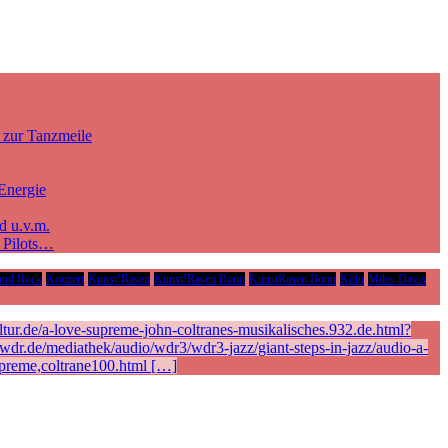
 zur Tanzmeile
Energie
d u.v.m.
e Pilots…
und Rock
Konzert
Kunst!Rasen
Kunst!Rasen Bonn
KunstRasen Bonn
Köln
Miles Davis
ur.de/a-love-supreme-john-coltranes-musikalisches.932.de.html?
r.de/mediathek/audio/wdr3/wdr3-jazz/giant-steps-in-jazz/audio-a-
preme,coltrane100.html […]