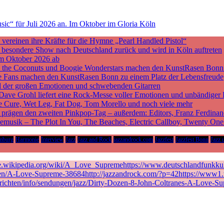
ic“ für Juli 2026 an. Im Oktober im Gloria Köln
ereinen ihre Kräfte für die Hymne „Pearl Handled Pistol“
ne besondere Show nach Deutschland zurück und wird in Köln auftreten
m Oktober 2026 ab
nd the Coconuts und Boogie Wonderstars machen den KunstRasen Bonn
sche Fans machen den KunstRasen Bonn zu einem Platz der Lebensfreude
d der großen Emotionen und schwebenden Gitarren
 Dave Grohl liefert eine Rock-Messe voller Emotionen und unbändiger 
he Cure, Wet Leg, Fat Dog, Tom Morello und noch viele mehr
rägen den zweiten Pinkpop-Tag – außerdem: Editors, Franz Ferdinan
vemusik – The Plot In You, The Beaches, Electric Callboy, Twenty On
mburg
Harmonie
Interview
Jazz
Jazz and Rock
jazzandrock.com
Jazzfest
Jazzfest Bonn
Jazz 
de.wikipedia.org/wiki/A_Love_Supremehttps://www.deutschlandfunkkult
en/A-Love-Supreme-38684http://jazzandrock.com/?p=42https://www1.wd
richten/info/sendungen/jazz/Dirty-Dozen-8-John-Coltranes-A-Love-Su