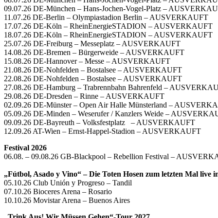
09.07.26 DE-München – Hans-Jochen-Vogel-Platz – AUSVERKA
11.07.26 DE-Berlin – Olympiastadion Berlin – AUSVERKAUFT
17.07.26 DE-Köln – RheinEnergieSTADION – AUSVER
18.07.26 DE-Köln – RheinEnergieSTADION – AUSVERKAUFT
25.07.26 DE-Freiburg – Messeplatz – AUSVERKAUFT
14.08.26 DE-Bremen – Bürgerweide – AUSVERKAUFT
15.08.26 DE-Hannover – Messe – AUSVERKAU
21.08.26 DE-Nohfelden – Bostalsee – AUSVERKA
22.08.26 DE-Nohfelden – Bostalsee – AUSVERKAUFT
27.08.26 DE-Hamburg – Trabrennbahn Bahrenfeld – AUSVER
29.08.26 DE-Dresden – Rinne – AUSVERKAUFT
02.09.26 DE-Münster – Open Air Halle Münsterland – AUSVE
05.09.26 DE-Minden – Weserufer / Kanzlers Weide – AUSVERK
09.09.26 DE-Bayreuth – Volksfestplatz – AUSVERKAUFT
12.09.26 AT-Wien – Ernst-Happel-Stadion – AUSVERKAUFT
Festival 2026
06.08. – 09.08.26 GB-Blackpool – Rebellion Festival – AUSVER
„Fútbol, Asado y Vino“ – Die Toten Hosen zum letzten Mal live i
05.10.26 Club Unión y Progreso – Tandil
07.10.26 Bioceres Arena – Rosario
10.10.26 Movistar Arena – Buenos Aires
„Trink Aus! Wir Müssen Gehen“-Tour 2027