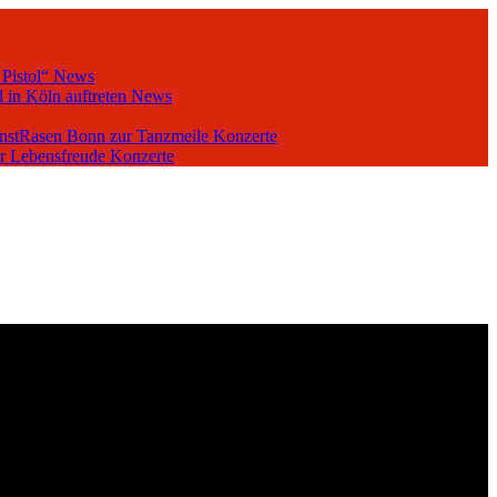
 Pistol“
News
 in Köln auftreten
News
unstRasen Bonn zur Tanzmeile
Konzerte
er Lebensfreude
Konzerte