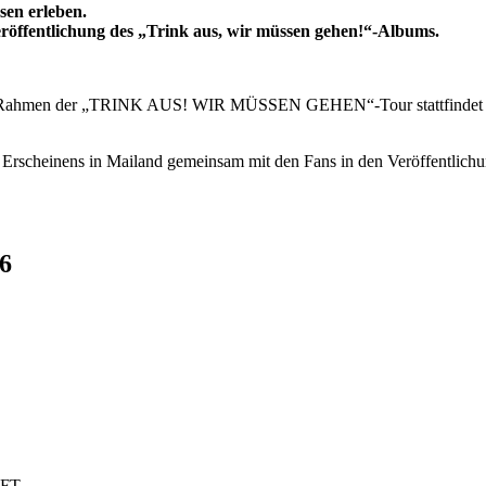
sen erleben.
öffentlichung des „Trink aus, wir müssen gehen!“-Albums.
ahr im Rahmen der „TRINK AUS! WIR MÜSSEN GEHEN“-Tour stattfinde
rscheinens in Mailand gemeinsam mit den Fans in den Veröffentlichung
6
UFT
AUFT
AUFT
FT
KAUFT
FT
FT
KAUFT