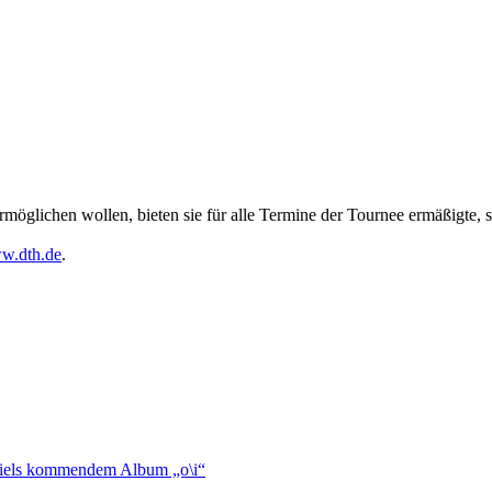
öglichen wollen, bieten sie für alle Termine der Tournee ermäßigte, 
w.dth.de
.
briels kommendem Album „o\i“