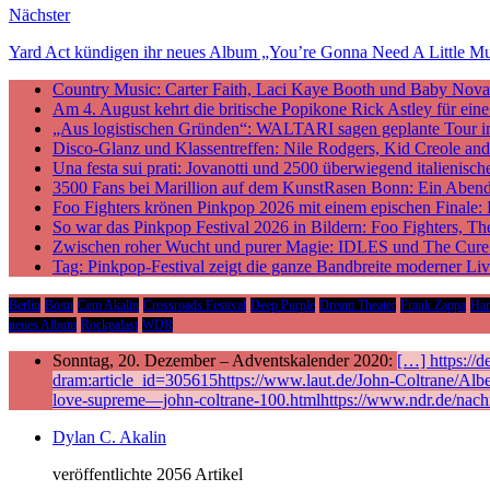
Nächster
Yard Act kündigen ihr neues Album „You’re Gonna Need A Little Mus
Country Music: Carter Faith, Laci Kaye Booth und Baby Nova v
Am 4. August kehrt die britische Popikone Rick Astley für ei
„Aus logistischen Gründen“: WALTARI sagen geplante Tour i
Disco-Glanz und Klassentreffen: Nile Rodgers, Kid Creole a
Una festa sui prati: Jovanotti und 2500 überwiegend italieni
3500 Fans bei Marillion auf dem KunstRasen Bonn: Ein Aben
Foo Fighters krönen Pinkpop 2026 mit einem epischen Finale:
So war das Pinkpop Festival 2026 in Bildern: Foo Fighters, T
Zwischen roher Wucht und purer Magie: IDLES und The Cure p
Tag: Pinkpop-Festival zeigt die ganze Bandbreite moderner Li
Berlin
Bonn
Cem Akalin
Crossroads Festival
Deep Purple
Dream Theater
Frank Zappa
Ha
neues Album
Rockpalast
WDR
Sonntag, 20. Dezember – Adventskalender 2020:
[…] https://
dram:article_id=305615https://www.laut.de/John-Coltrane/Alb
love-supreme—john-coltrane-100.htmlhttps://www.ndr.de/nach
Dylan C. Akalin
veröffentlichte 2056 Artikel