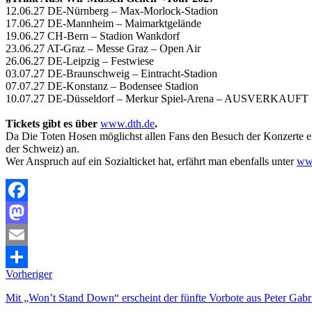
12.06.27 DE-Nürnberg – Max-Morlock-Stadion
17.06.27 DE-Mannheim – Maimarktgelände
19.06.27 CH-Bern – Stadion Wankdorf
23.06.27 AT-Graz – Messe Graz – Open Air
26.06.27 DE-Leipzig – Festwiese
03.07.27 DE-Braunschweig – Eintracht-Stadion
07.07.27 DE-Konstanz – Bodensee Stadion
10.07.27 DE-Düsseldorf – Merkur Spiel-Arena – AUSVERKAUFT
Tickets gibt es über
www.dth.de
.
Da Die Toten Hosen möglichst allen Fans den Besuch der Konzerte erm
der Schweiz) an.
Wer Anspruch auf ein Sozialticket hat, erfährt man ebenfalls unter
ww
Facebook
Mastodon
Email
Vorheriger
Teilen
Mit „Won’t Stand Down“ erscheint der fünfte Vorbote aus Peter Ga