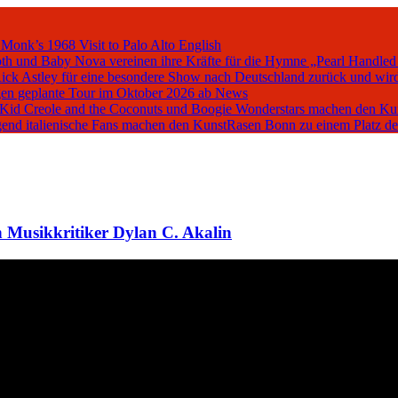
 Monk’s 1968 Visit to Palo Alto
English
oth und Baby Nova vereinen ihre Kräfte für die Hymne „Pearl Handled
Rick Astley für eine besondere Show nach Deutschland zurück und wird
en geplante Tour im Oktober 2026 ab
News
, Kid Creole and the Coconuts und Boogie Wonderstars machen den K
iegend italienische Fans machen den KunstRasen Bonn zu einem Platz d
 Musikkritiker Dylan C. Akalin