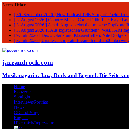
News Ticker
[ 30. September 2020 ]
New Podcast Tells Story of Thelonious
[ 3. August 2026 ]
Country Music: Carter Faith, Laci Kaye Bo
[ 3. August 2026 ]
Am 4. August kehrt die britische Popikone 
[ 3. August 2026 ]
„Aus logistischen Gründen“: WALTARI sag
[ 9. Juli 2026 ]
Disco-Glanz und Klassentreffen: Nile Rodgers
[ 8. Juli 2026 ]
Una festa sui prati: Jovanotti und 2500 überw
jazzandrock.com
Musikmagazin: Jazz, Rock and Beyond. Die Seite von
Home
Konzerte
Spotlight
Interviews/Porträts
News
CD and Vinyl
English
Über mich/Impressum