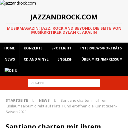
JAZZANDROCK.COM
MUSIKMAGAZIN: JAZZ, ROCK AND BEYOND. DIE SEITE VON
MUSIKKRITIKER DYLAN C. AKALIN
HOME
KONZERTE
SPOTLIGHT
INTERVIEWS/PORTRÄTS
NEWS
CD AND VINYL
ENGLISH
ÜBER MICH/IMPRESSUM
STARTSEITE
NEWS
Santiano charten mit ihrem
Jubiläumsalbum direkt auf Platz 1 und eröffnen die KunstRasen-
Saison 2023
Santiano charten mit ihrem