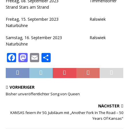
Freitag, 08. September 2023 Timmendorfer
Strand Stars am Strand
Freitag, 15. September 2023 Ralswiek
Naturbühne
Samstag, 16. September 2023 Ralswiek
Naturbühne
F
M
E
T
a
a
m
ei
c
st
ai
le
e
o
l
n
VORHERIGER
b
d
Bisher unveröffentlichter Song von Queen
o
o
NÄCHSTER
o
n
KANSAS feiern ihr 50. Jubiläum mit „Another Fork In The Road – 50
k
Years Of Kansas“