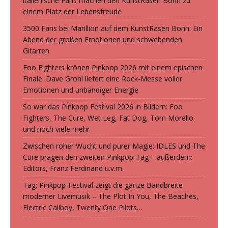
italienische Fans machen den KunstRasen Bonn zu
einem Platz der Lebensfreude
3500 Fans bei Marillion auf dem KunstRasen Bonn: Ein
Abend der großen Emotionen und schwebenden
Gitarren
Foo Fighters krönen Pinkpop 2026 mit einem epischen
Finale: Dave Grohl liefert eine Rock-Messe voller
Emotionen und unbändiger Energie
So war das Pinkpop Festival 2026 in Bildern: Foo
Fighters, The Cure, Wet Leg, Fat Dog, Tom Morello
und noch viele mehr
Zwischen roher Wucht und purer Magie: IDLES und The
Cure prägen den zweiten Pinkpop-Tag – außerdem:
Editors, Franz Ferdinand u.v.m.
Tag: Pinkpop-Festival zeigt die ganze Bandbreite
moderner Livemusik – The Plot In You, The Beaches,
Electric Callboy, Twenty One Pilots…