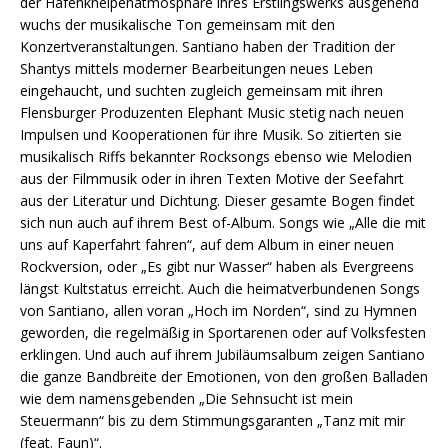
der Hafenkneipenatmosphäre ihres Erstlingswerks ausgehend
wuchs der musikalische Ton gemeinsam mit den
Konzertveranstaltungen. Santiano haben der Tradition der
Shantys mittels moderner Bearbeitungen neues Leben
eingehaucht, und suchten zugleich gemeinsam mit ihren
Flensburger Produzenten Elephant Music stetig nach neuen
Impulsen und Kooperationen für ihre Musik. So zitierten sie
musikalisch Riffs bekannter Rocksongs ebenso wie Melodien
aus der Filmmusik oder in ihren Texten Motive der Seefahrt
aus der Literatur und Dichtung. Dieser gesamte Bogen findet
sich nun auch auf ihrem Best of-Album. Songs wie „Alle die mit
uns auf Kaperfahrt fahren“, auf dem Album in einer neuen
Rockversion, oder „Es gibt nur Wasser“ haben als Evergreens
längst Kultstatus erreicht. Auch die heimatverbundenen Songs
von Santiano, allen voran „Hoch im Norden“, sind zu Hymnen
geworden, die regelmäßig in Sportarenen oder auf Volksfesten
erklingen. Und auch auf ihrem Jubiläumsalbum zeigen Santiano
die ganze Bandbreite der Emotionen, von den großen Balladen
wie dem namensgebenden „Die Sehnsucht ist mein
Steuermann“ bis zu dem Stimmungsgaranten „Tanz mit mir
(feat. Faun)“.