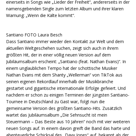
einerseits in Songs wie „Lieder der Freiheit“, andererseits in der
namensgebenden Single zum letzten Album und ihrer klaren
Warnung: „Wenn die Kälte kommt“.
Santiano FOTO Laura Besch
Dass Santiano immer wieder den Kontakt zur Welt und dem
aktuellen Weltgeschehen suchen, zeigt sich auch in ihrem
größten Hit, der in einer völlig neuen Version auf dem
Jubiläumsalbum erscheint: „Santiano (feat. Nathan Evans)“. In
einem unglaublichen Tempo hat der schottische Musiker
Nathan Evans mit dem Shanty „Wellerman“ von TikTok aus
seinen eigenen Rekordlauf innerhalb der Musikbranche
gestartet und gigantische internationale Erfolge gefeiert. Und
nachdem er schon zu einigen Terminen der jüngsten Santiano-
Tournee in Deutschland zu Gast war, folgt nun die
gemeinsame Version des größten Santiano-Hits. Zusätzlich
wartet das Jubiläumsalbum „Die Sehnsucht ist mein
Steuermann – Das Beste aus 10 Jahren“ noch mit vier weiteren
neuen Songs auf. In einem davon greift die Band das harte und
abenteuerliche Schicksal des „Davy Jones“ auf, bekannt als der