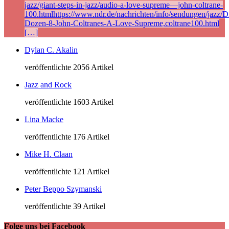
jazz/giant-steps-in-jazz/audio-a-love-supreme—john-coltrane-
100.htmlhttps://www.ndr.de/nachrichten/info/sendungen/jazz/Di
Dozen-8-John-Coltranes-A-Love-Supreme,coltrane100.html
[…]
Dylan C. Akalin
veröffentlichte 2056 Artikel
Jazz and Rock
veröffentlichte 1603 Artikel
Lina Macke
veröffentlichte 176 Artikel
Mike H. Claan
veröffentlichte 121 Artikel
Peter Beppo Szymanski
veröffentlichte 39 Artikel
Folge uns bei Facebook