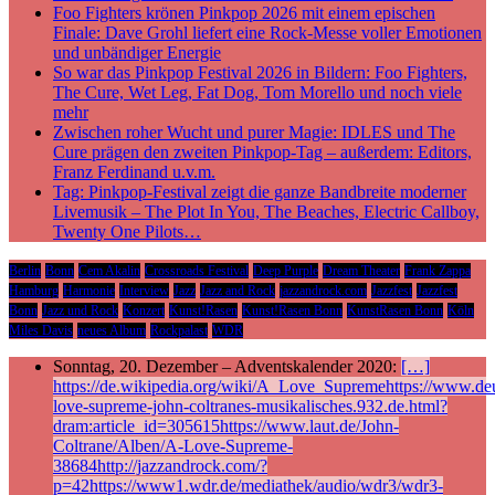
Foo Fighters krönen Pinkpop 2026 mit einem epischen
Finale: Dave Grohl liefert eine Rock-Messe voller Emotionen
und unbändiger Energie
So war das Pinkpop Festival 2026 in Bildern: Foo Fighters,
The Cure, Wet Leg, Fat Dog, Tom Morello und noch viele
mehr
Zwischen roher Wucht und purer Magie: IDLES und The
Cure prägen den zweiten Pinkpop-Tag – außerdem: Editors,
Franz Ferdinand u.v.m.
Tag: Pinkpop-Festival zeigt die ganze Bandbreite moderner
Livemusik – The Plot In You, The Beaches, Electric Callboy,
Twenty One Pilots…
Berlin
Bonn
Cem Akalin
Crossroads Festival
Deep Purple
Dream Theater
Frank Zappa
Hamburg
Harmonie
Interview
Jazz
Jazz and Rock
jazzandrock.com
Jazzfest
Jazzfest
Bonn
Jazz und Rock
Konzert
Kunst!Rasen
Kunst!Rasen Bonn
KunstRasen Bonn
Köln
Miles Davis
neues Album
Rockpalast
WDR
Sonntag, 20. Dezember – Adventskalender 2020:
[…]
https://de.wikipedia.org/wiki/A_Love_Supremehttps://www.deu
love-supreme-john-coltranes-musikalisches.932.de.html?
dram:article_id=305615https://www.laut.de/John-
Coltrane/Alben/A-Love-Supreme-
38684http://jazzandrock.com/?
p=42https://www1.wdr.de/mediathek/audio/wdr3/wdr3-