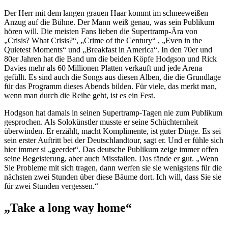
Der Herr mit dem langen grauen Haar kommt im schneeweißen
Anzug auf die Bühne. Der Mann weiß genau, was sein Publikum
hören will. Die meisten Fans lieben die Supertramp-Ära von
„Crisis? What Crisis?“, „Crime of the Century“ , „Even in the
Quietest Moments“ und „Breakfast in America“. In den 70er und
80er Jahren hat die Band um die beiden Köpfe Hodgson und Rick
Davies mehr als 60 Millionen Platten verkauft und jede Arena
gefüllt. Es sind auch die Songs aus diesen Alben, die die Grundlage
für das Programm dieses Abends bilden. Für viele, das merkt man,
wenn man durch die Reihe geht, ist es ein Fest.
Hodgson hat damals in seinen Supertramp-Tagen nie zum Publikum
gesprochen. Als Solokünstler musste er seine Schüchternheit
überwinden. Er erzählt, macht Komplimente, ist guter Dinge. Es sei
sein erster Auftritt bei der Deutschlandtour, sagt er. Und er fühle sich
hier immer si „geerdet“. Das deutsche Publikum zeige immer offen
seine Begeisterung, aber auch Missfallen. Das fände er gut. „Wenn
Sie Probleme mit sich tragen, dann werfen sie sie wenigstens für die
nächsten zwei Stunden über diese Bäume dort. Ich will, dass Sie sie
für zwei Stunden vergessen.“
„Take a long way home“