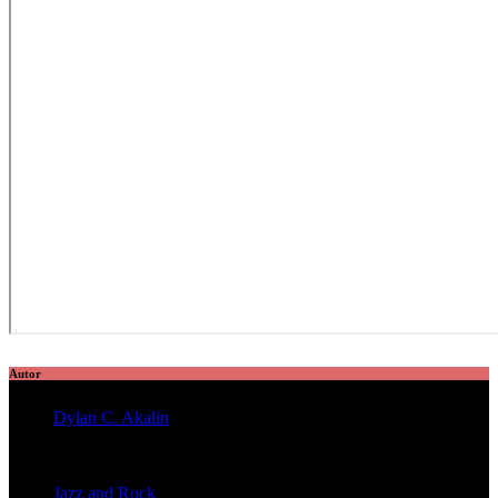
Autor
Dylan C. Akalin
veröffentlichte 2056 Artikel
Jazz and Rock