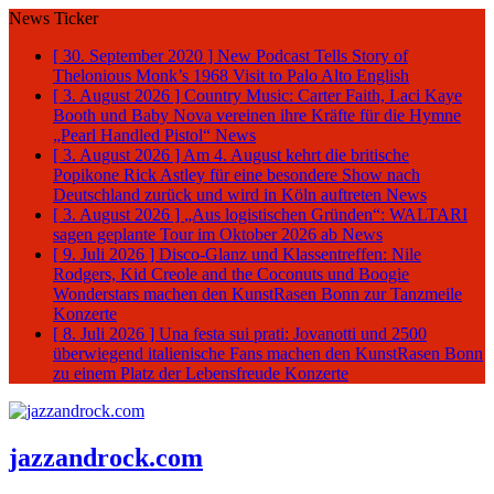
News Ticker
[ 30. September 2020 ]
New Podcast Tells Story of
Thelonious Monk’s 1968 Visit to Palo Alto
English
[ 3. August 2026 ]
Country Music: Carter Faith, Laci Kaye
Booth und Baby Nova vereinen ihre Kräfte für die Hymne
„Pearl Handled Pistol“
News
[ 3. August 2026 ]
Am 4. August kehrt die britische
Popikone Rick Astley für eine besondere Show nach
Deutschland zurück und wird in Köln auftreten
News
[ 3. August 2026 ]
„Aus logistischen Gründen“: WALTARI
sagen geplante Tour im Oktober 2026 ab
News
[ 9. Juli 2026 ]
Disco-Glanz und Klassentreffen: Nile
Rodgers, Kid Creole and the Coconuts und Boogie
Wonderstars machen den KunstRasen Bonn zur Tanzmeile
Konzerte
[ 8. Juli 2026 ]
Una festa sui prati: Jovanotti und 2500
überwiegend italienische Fans machen den KunstRasen Bonn
zu einem Platz der Lebensfreude
Konzerte
jazzandrock.com