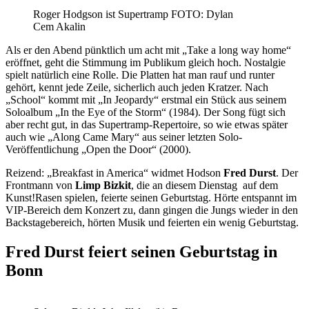
Roger Hodgson ist Supertramp FOTO: Dylan
Cem Akalin
Als er den Abend pünktlich um acht mit „Take a long way home“
eröffnet, geht die Stimmung im Publikum gleich hoch. Nostalgie
spielt natürlich eine Rolle. Die Platten hat man rauf und runter
gehört, kennt jede Zeile, sicherlich auch jeden Kratzer. Nach
„School“ kommt mit „In Jeopardy“ erstmal ein Stück aus seinem
Soloalbum „In the Eye of the Storm“ (1984). Der Song fügt sich
aber recht gut, in das Supertramp-Repertoire, so wie etwas später
auch wie „Along Came Mary“ aus seiner letzten Solo-
Veröffentlichung „Open the Door“ (2000).
Reizend: „Breakfast in America“ widmet Hodson
Fred Durst
. Der
Frontmann von
Limp Bizkit
, die an diesem Dienstag auf dem
Kunst!Rasen spielen, feierte seinen Geburtstag. Hörte entspannt im
VIP-Bereich dem Konzert zu, dann gingen die Jungs wieder in den
Backstagebereich, hörten Musik und feierten ein wenig Geburtstag.
Fred Durst feiert seinen Geburtstag in
Bonn