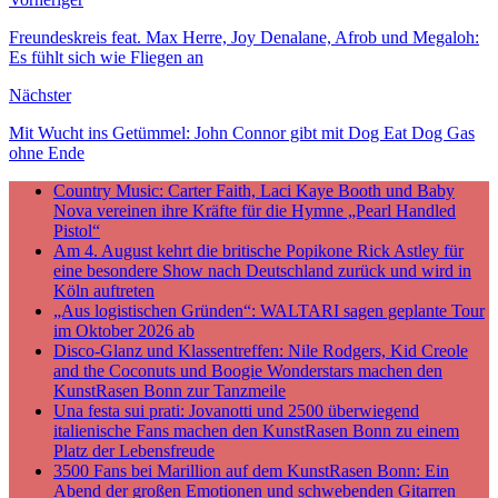
Teilen
Freundeskreis feat. Max Herre, Joy Denalane, Afrob und Megaloh:
Es fühlt sich wie Fliegen an
Nächster
Mit Wucht ins Getümmel: John Connor gibt mit Dog Eat Dog Gas
ohne Ende
Country Music: Carter Faith, Laci Kaye Booth und Baby
Nova vereinen ihre Kräfte für die Hymne „Pearl Handled
Pistol“
Am 4. August kehrt die britische Popikone Rick Astley für
eine besondere Show nach Deutschland zurück und wird in
Köln auftreten
„Aus logistischen Gründen“: WALTARI sagen geplante Tour
im Oktober 2026 ab
Disco-Glanz und Klassentreffen: Nile Rodgers, Kid Creole
and the Coconuts und Boogie Wonderstars machen den
KunstRasen Bonn zur Tanzmeile
Una festa sui prati: Jovanotti und 2500 überwiegend
italienische Fans machen den KunstRasen Bonn zu einem
Platz der Lebensfreude
3500 Fans bei Marillion auf dem KunstRasen Bonn: Ein
Abend der großen Emotionen und schwebenden Gitarren