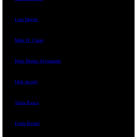
veröffentlichte 1603 Artikel
Lina Macke
veröffentlichte 176 Artikel
Mike H. Claan
veröffentlichte 121 Artikel
Peter Beppo Szymanski
veröffentlichte 39 Artikel
Dirk Jacoby
veröffentlichte 32 Artikel
Tania Rusca
veröffentlichte 29 Artikel
Freda Ressel
veröffentlichte 23 Artikel