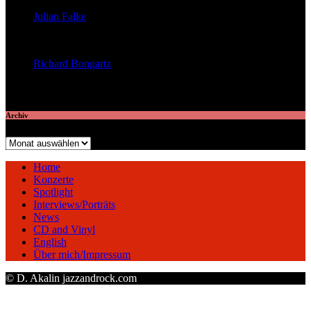
Julian Falke
veröffentlichte 8 Artikel
Richard Bongartz
veröffentlichte 7 Artikel
Archiv
Archiv
Home
Konzerte
Spotlight
Interviews/Porträts
News
CD and Vinyl
English
Über mich/Impressum
© D. Akalin jazzandrock.com