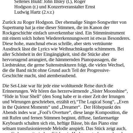
Seltenes Biuld: John Illsley (l.), Roger
Hodgson (r.) und Konzertveranstalter Ernst
Ludwig Hartz (2.v.r.)
Zurück zu Roger Hodgson. Der ehemalige Singer-Songwriter von
Supertramp hat ja eine dieser Stimmen, die im Kanon der
Rockgeschichte einfach unverkennbar sind. Ein Stimminstrument
mit einem solch hohen Wiedererkennungswert ist etwas Besonderes.
Diese hohe, manchmal etwas schrille, aber stets verträumte
Ausdruck lässt die Lyrics wie Weihnachtskugeln schimmern. Bei
aller Schönheit in der Eingängigkeit, sind die Stücke aber
hervorragend arrangiert, die hämmernden Pianopassagen, die
Liedstruktur, die gerne Suitenstrukturen folgt, die vielen Wechsel,
die die Band nicht ohne Grund auch Teil der Progressive-
Geschichte macht, sind atemberaubend.
Die Set-Liste war für jede eine wohltuende Reise durch die
Erinnerungen. Wir hören das herzerwärmende „Sister Moonshine“,
“Hide in Your Shell” (den Song habe er in einer Zeit der Irrungen
und Wirrungen geschrieben, erzählt er),“The Logical Song“, „Even
in the Quietest Moments“ und „Dreamer“. Der Höhepunkt des
Abends indes war „Fool’s Overture“, diese lange Komposition, die
mit Rufen und fernen Stimmen beginnt, diffuse, fanfarenartige
Keyboards schalten sich ein, heftige Bässe, bis das Piano eine
seltsam transfusionierende Melodie anspielt. Das Stück zeigt auch,