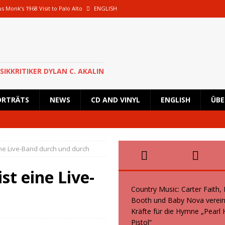
s Monk’s 1968 Visit to Palo Alto
ENGLISH
oth und Baby Nova vereinen ihre Kräfte für die Hymne „Pearl Handled Pistol“
 Rick Astley für eine besondere Show nach Deutschland zurück und wird in
SIKKRITIKER DYLAN C. AKALIN
en geplante Tour im Oktober 2026 ab
NEWS
ORTRÄTS
NEWS
CD AND VINYL
ENGLISH
ÜBE
s, Kid Creole and the Coconuts und Boogie Wonderstars machen den
wiegend italienische Fans machen den KunstRasen Bonn zu einem Platz der
ine Live-Band durch und durch
t eine Live-
Country Music: Carter Faith,
Booth und Baby Nova verein
Kräfte für die Hymne „Pearl
Pistol“