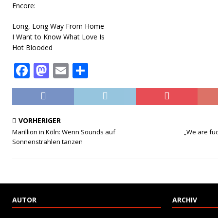
Encore:
Long, Long Way From Home
I Want to Know What Love Is
Hot Blooded
F
M
E
T
a
a
m
ei
c
st
ai
le
e
o
l
n
VORHERIGER
b
d
Marillion in Köln: Wenn Sounds auf
„We are fuc
Sonnenstrahlen tanzen
o
o
o
n
k
AUTOR
ARCHIV