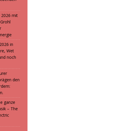
 2026 mit
 Grohl
r
nergie
2026 in
ure, Wet
und noch
urer
prägen den
rdem:
m.
die ganze
sik – The
ctric