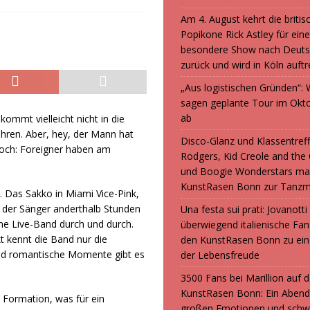
Am 4. August kehrt die britis
Popikone Rick Astley für ein
besondere Show nach Deuts
zurück und wird in Köln auft
„Aus logistischen Gründen“
sagen geplante Tour im Okt
ab
kommt vielleicht nicht in die
ren. Aber, hey, der Mann hat
Disco-Glanz und Klassentreff
noch: Foreigner haben am
Rodgers, Kid Creole and the
und Boogie Wonderstars ma
KunstRasen Bonn zur Tanzm
er. Das Sakko in Miami Vice-Pink,
 der Sänger anderthalb Stunden
Una festa sui prati: Jovanott
ine Live-Band durch und durch.
überwiegend italienische F
t kennt die Band nur die
den KunstRasen Bonn zu ein
Und romantische Momente gibt es
der Lebensfreude
3500 Fans bei Marillion auf
KunstRasen Bonn: Ein Abend
e Formation, was für ein
großen Emotionen und sch