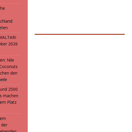
che
e
chland
reten
: WALTARI
ober 2026
en: Nile
 Coconuts
chen den
eile
i und 2500
ans machen
em Platz
 dem
 der
webenden