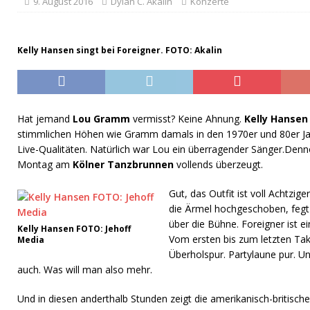
9. August 2016
Dylan C. Akalin
Konzerte
Kelly Hansen singt bei Foreigner. FOTO: Akalin
Hat jemand
Lou Gramm
vermisst? Keine Ahnung.
Kelly Hansen
stimmlichen Höhen wie Gramm damals in den 1970er und 80er Jah
Live-Qualitäten. Natürlich war Lou ein überragender Sänger.Den
Montag am
Kölner Tanzbrunnen
vollends überzeugt.
Gut, das Outfit ist voll Achtzig
die Ärmel hochgeschoben, fegt
über die Bühne. Foreigner ist e
Kelly Hansen FOTO: Jehoff
Vom ersten bis zum letzten Tak
Media
Überholspur. Partylaune pur. 
auch. Was will man also mehr.
Und in diesen anderthalb Stunden zeigt die amerikanisch-britisch