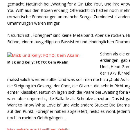
gemacht. Natürlich bei „Waiting for a Girl Like You”, und ihre Ant
You Will“ aus den Boxen erklang. Offensichtlich hatten noch m
romantische Erinnerungen an manche Songs. Zumindest standen si
Umarmungen waren inniger.
Natürlich ist „Foreigner“ sind keine Metalband. Aber sie rocken. Hal
Bühne, einem ausgeflippten Bassisten und eindringlichen Drumme
Schon als die er
erklangen, gab 
Mick und Kelly: FOTO: Cem Akalin
Und „Head Game
der 1979 für vi
maßstäblich werden sollte. Und was soll man noch zu „Cold As Ice
die Steigung im Gesang, der Chor, die Gitarre, die sehr in Richtu
echter Klassiker. Natürlich lagen sich die Paare bei „Waiting for a
wäre aber ungerecht, die Ballade als Schnulze anzutun. Das ist g
Want to Know What Love Is“ und viele andere Stücke: Die Dramat
auf den Punkt. Foreigner haben abgeliefert, heißt es wohl. Jeden
noch in meinen Gehörgängen…
hier geht’s zur Marillion-Kritik