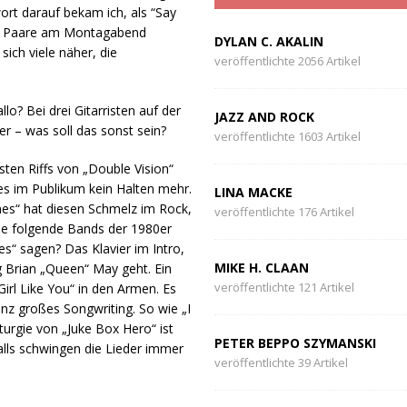
wort darauf bekam ich, als “Say
ehr Paare am Montagabend
DYLAN C. AKALIN
ch viele näher, die
veröffentlichte 2056 Artikel
lo? Bei drei Gitarristen auf der
JAZZ AND ROCK
r – was soll das sonst sein?
veröffentlichte 1603 Artikel
sten Riffs von „Double Vision“
es im Publikum kein Halten mehr.
LINA MACKE
s“ hat diesen Schmelz im Rock,
veröffentlichte 176 Artikel
ele folgende Bands der 1980er
s“ sagen? Das Klavier im Intro,
MIKE H. CLAAN
ng Brian „Queen“ May geht. Ein
veröffentlichte 121 Artikel
 Girl Like You“ in den Armen. Es
anz großes Songwriting. So wie „I
urgie von „Juke Box Hero“ ist
PETER BEPPO SZYMANSKI
falls schwingen die Lieder immer
veröffentlichte 39 Artikel