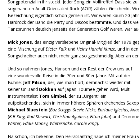
Songpotenzial in ihr steckt. Jeder Song ein Volltreffer! Dass sie zu
sogenannten Adult Orientated Rock (AOR) zählen. Geschenkt. Wob
Bezeichnung eigentlich schon gemein ist. Wir waren kaum 20 Jahre
Hardrock der Band die Party und Discos bestimmte. Und dass vie
Tanzbrunnen deutlich jenseits der Generation Golf waren, war a
Mick Jones
, das einzig verbliebene Original-Mitglied der 1976 
eine Mischung auf
Dieter Falk
und
Heinz Harald Kunze
, und in den
Songschreiber auch nicht mehr ganz so geschmeidig. Aber an der 
Und so nahmen Jones, Hanson und der Rest der Crew uns auf
eine wundervolle Reise in die 70er und 80er Jahre. Mit auf der
Bühne:
Jeff Pilson
, der, wie man hört, demnächst wieder mit
seiner Ur-Band
Dokken
auf Japan-Tournee gehen wird, Multi-
Instrumentalist
Tom Gimbel
, der zu „Urgent“ ein
aufpeitschendes, sich in immer höhere Sphären drehendes Saxop
Michael Bluestein
(
Boz Scaggs, Stevie Nicks, Enrique Iglesias, Ana
(
B.B King, Rod Stewart, Christina Aguilera, Elton John
) und Drumm
Winter, Eddie Money, Whitesnake, Carole King
).
Na schön, ich bekenne. Den Heiratsantrag habe ich meiner Frau vo